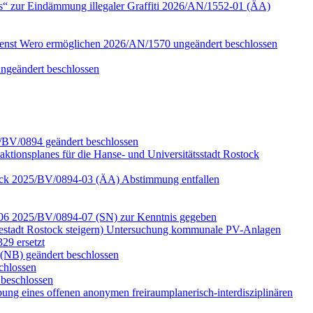
s“ zur Eindämmung illegaler Graffiti 2026/AN/1552-01 (ÄA)
ienst Wero ermöglichen 2026/AN/1570 ungeändert beschlossen
ungeändert beschlossen
5/BV/0894 geändert beschlossen
aktionsplanes für die Hanse- und Universitätsstadt Rostock
ostock 2025/BV/0894-03 (ÄA) Abstimmung entfallen
d -06 2025/BV/0894-07 (SN) zur Kenntnis gegeben
estadt Rostock steigern) Untersuchung kommunale PV-Anlagen
29 ersetzt
(NB) geändert beschlossen
chlossen
beschlossen
ung eines offenen anonymen freiraumplanerisch-interdisziplinären