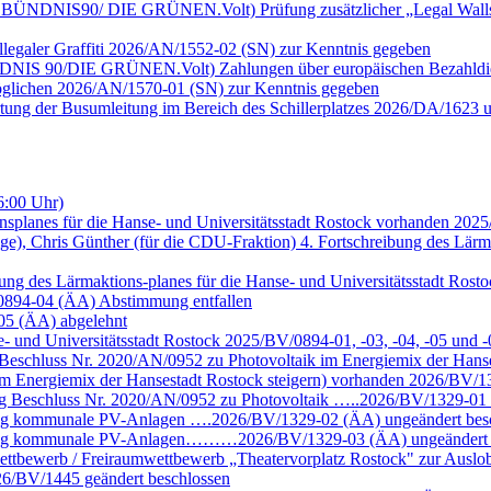
ktion BÜNDNIS90/ DIE GRÜNEN.Volt) Prüfung zusätzlicher „Legal Wall
llegaler Graffiti 2026/AN/1552-02 (SN) zur Kenntnis gegeben
n BÜNDNIS 90/DIE GRÜNEN.Volt) Zahlungen über europäischen Bezahld
möglichen 2026/AN/1570-01 (SN) zur Kenntnis gegeben
rtung der Busumleitung im Bereich des Schillerplatzes 2026/DA/1623 
6:00 Uhr)
nsplanes für die Hanse- und Universitätsstadt Rostock vorhanden 202
ige), Chris Günther (für die CDU-Fraktion) 4. Fortschreibung des Lärm
eibung des Lärmaktions-planes für die Hanse- und Universitätsstadt R
/0894-04 (ÄA) Abstimmung entfallen
-05 (ÄA) abgelehnt
se- und Universitätsstadt Rostock 2025/BV/0894-01, -03, -04, -05 un
eschluss Nr. 2020/AN/0952 zu Photovoltaik im Energiemix der Hans
m Energiemix der Hansestadt Rostock steigern) vorhanden 2026/BV/13
g Beschluss Nr. 2020/AN/0952 zu Photovoltaik …..2026/BV/1329-01 
ung kommunale PV-Anlagen ….2026/BV/1329-02 (ÄA) ungeändert bes
chung kommunale PV-Anlagen………2026/BV/1329-03 (ÄA) ungeändert 
ettbewerb / Freiraumwettbewerb „Theatervorplatz Rostock" zur Auslob
6/BV/1445 geändert beschlossen