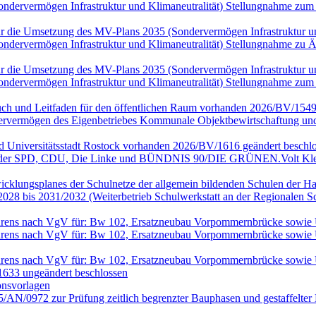
(Sondervermögen Infrastruktur und Klimaneutralität) Stellungnahme
n für die Umsetzung des MV-Plans 2035 (Sondervermögen Infrastruktur
(Sondervermögen Infrastruktur und Klimaneutralität) Stellungnahme 
n für die Umsetzung des MV-Plans 2035 (Sondervermögen Infrastruktur
(Sondervermögen Infrastruktur und Klimaneutralität) Stellungnahme
ch und Leitfaden für den öffentlichen Raum vorhanden 2026/BV/1549
rvermögen des Eigenbetriebes Kommunale Objektbewirtschaftung und 
nd Universitätsstadt Rostock vorhanden 2026/BV/1616 geändert beschlo
en der SPD, CDU, Die Linke und BÜNDNIS 90/DIE GRÜNEN.Volt Klei
wicklungsplanes der Schulnetze der allgemein bildenden Schulen der Ha
028 bis 2031/2032 (Weiterbetrieb Schulwerkstatt an der Regionalen 
rfahrens nach VgV für: Bw 102, Ersatzneubau Vorpommernbrücke sowi
rfahrens nach VgV für: Bw 102, Ersatzneubau Vorpommernbrücke sowi
rfahrens nach VgV für: Bw 102, Ersatzneubau Vorpommernbrücke sowi
633 ungeändert beschlossen
onsvorlagen
25/AN/0972 zur Prüfung zeitlich begrenzter Bauphasen und gestaffel