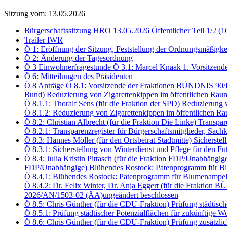
Sitzung vom: 13.05.2026
Bürgerschaftssitzung HRO 13.05.2026 Öffentlicher Teil 1/2 (1
Trailer IWR
Ö 1: Eröffnung der Sitzung, Feststellung der Ordnungsmäßigke
Ö 2: Änderung der Tagesordnung
Ö 3 Einwohnerfragestunde Ö 3.1: Marcel Knaak 1. Vorsitzend
Ö 6: Mitteilungen des Präsidenten
Ö 8 Anträge Ö 8.1: Vorsitzende der Fraktionen BÜNDNIS 90
Bund) Reduzierung von Zigarettenkippen im öffentlichen Rau
Ö 8.1.1: Thoralf Sens (für die Fraktion der SPD) Reduzierun
Ö 8.1.2: Reduzierung von Zigarettenkippen im öffentlichen
Ö 8.2: Christian Albrecht (für die Fraktion Die Linke) Transp
Ö 8.2.1: Transparenzregister für Bürgerschaftsmitglieder, S
Ö 8.3: Hannes Möller (für den Ortsbeirat Stadtmitte) Sichers
Ö 8.3.1: Sicherstellung von Winterdienst und Pflege für den
Ö 8.4: Julia Kristin Pittasch (für die Fraktion FDP/Unabhängi
FDP/Unabhängige) Blühendes Rostock: Patenprogramm für Bl
Ö 8.4.1: Blühendes Rostock: Patenprogramm für Blumenampel
Ö 8.4.2: Dr. Felix Winter, Dr. Anja Eggert (für die Frakt
2026/AN/1503-02 (ÄA)ungeändert beschlossen
Ö 8.5: Chris Günther (für die CDU-Fraktion) Prüfung städtis
Ö 8.5.1: Prüfung städtischer Potenzialflächen für zukünftig
Ö 8.6: Chris Günther (für die CDU-Fraktion) Prüfung zusätzli