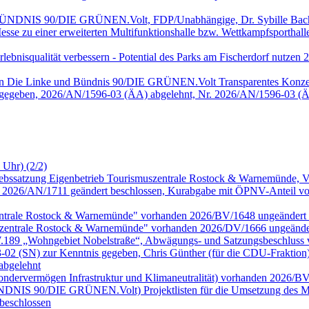
, BÜNDNIS 90/DIE GRÜNEN.Volt, FDP/Unabhängige, Dr. Sybille Bach
sse zu einer erweiterten Multifunktionshalle bzw. Wettkampfsportha
 Erlebnisqualität verbessern - Potential des Parks am Fischerdorf nu
onen Die Linke und Bündnis 90/DIE GRÜNEN.Volt Transparentes Konze
 gegeben, 2026/AN/1596-03 (ÄA) abgelehnt, Nr. 2026/AN/1596-03 (Ä
 Uhr) (2/2)
riebssatzung Eigenbetrieb Tourismuszentrale Rostock & Warnemünde,
026/AN/1711 geändert beschlossen, Kurabgabe mit ÖPNV-Anteil vor
zentrale Rostock & Warnemünde" vorhanden 2026/BV/1648 ungeändert 
szentrale Rostock & Warnemünde" vorhanden 2026/DV/1666 ungeänder
.W.189 „Wohngebiet Nobelstraße“, Abwägungs- und Satzungsbeschluss
 (SN) zur Kenntnis gegeben, Chris Günther (für die CDU-Fraktion
abgelehnt
Sondervermögen Infrastruktur und Klimaneutralität) vorhanden 2026/B
 BÜNDNIS 90/DIE GRÜNEN.Volt) Projektlisten für die Umsetzung des MV
beschlossen