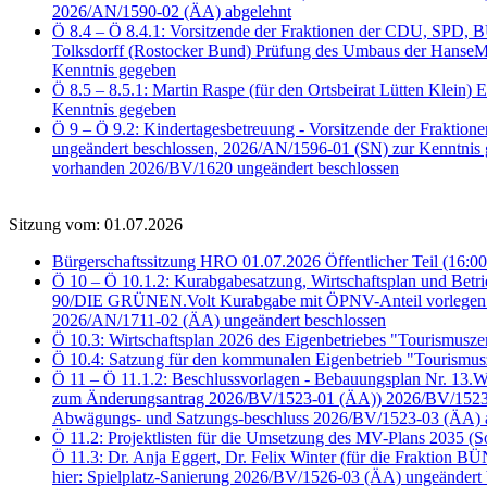
2026/AN/1590-02 (ÄA) abgelehnt
Ö 8.4 – Ö 8.4.1: Vorsitzende der Fraktionen der CDU, SPD
Tolksdorff (Rostocker Bund) Prüfung des Umbaus der HanseMe
Kenntnis gegeben
Ö 8.5 – 8.5.1: Martin Raspe (für den Ortsbeirat Lütten Klein)
Kenntnis gegeben
Ö 9 – Ö 9.2: Kindertagesbetreuung - Vorsitzende der Frakti
ungeändert beschlossen, 2026/AN/1596-01 (SN) zur Kenntnis
vorhanden 2026/BV/1620 ungeändert beschlossen
Sitzung vom: 01.07.2026
Bürgerschaftssitzung HRO 01.07.2026 Öffentlicher Teil (16:00
Ö 10 – Ö 10.1.2: Kurabgabesatzung, Wirtschaftsplan und Bet
90/DIE GRÜNEN.Volt Kurabgabe mit ÖPNV-Anteil vorlegen 2
2026/AN/1711-02 (ÄA) ungeändert beschlossen
Ö 10.3: Wirtschaftsplan 2026 des Eigenbetriebes "Tourismus
Ö 10.4: Satzung für den kommunalen Eigenbetrieb "Tourismu
Ö 11 – Ö 11.1.2: Beschlussvorlagen - Bebauungsplan Nr. 13
zum Änderungsantrag 2026/BV/1523-01 (ÄA)) 2026/BV/1523-02
Abwägungs- und Satzungs-beschluss 2026/BV/1523-03 (ÄA) 
Ö 11.2: Projektlisten für die Umsetzung des MV-Plans 2035 (
Ö 11.3: Dr. Anja Eggert, Dr. Felix Winter (für die Fraktion
hier: Spielplatz-Sanierung 2026/BV/1526-03 (ÄA) ungeändert 