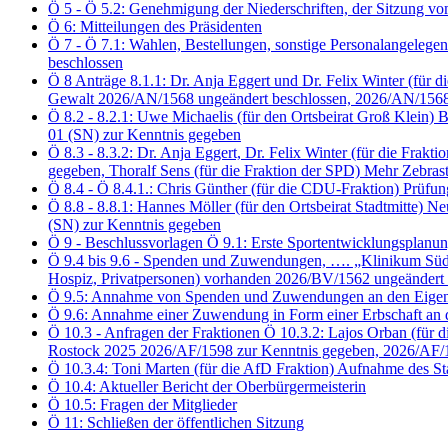
Ö 5 - Ö 5.2: Genehmigung der Niederschriften, der Sitzung 
Ö 6: Mitteilungen des Präsidenten
Ö 7 - Ö 7.1: Wahlen, Bestellungen, sonstige Personalangelegen
beschlossen
Ö 8 Anträge 8.1.1: Dr. Anja Eggert und Dr. Felix Winter (f
Gewalt 2026/AN/1568 ungeändert beschlossen, 2026/AN/1568
Ö 8.2 - 8.2.1: Uwe Michaelis (für den Ortsbeirat Groß Klei
01 (SN) zur Kenntnis gegeben
Ö 8.3 - 8.3.2: Dr. Anja Eggert, Dr. Felix Winter (für die 
gegeben, Thoralf Sens (für die Fraktion der SPD) Mehr Zebra
Ö 8.4 - Ö 8.4.1.: Chris Günther (für die CDU-Fraktion) Prü
Ö 8.8 - 8.8.1: Hannes Möller (für den Ortsbeirat Stadtmitte
(SN) zur Kenntnis gegeben
Ö 9 - Beschlussvorlagen Ö 9.1: Erste Sportentwicklungsplanu
Ö 9.4 bis 9.6 - Spenden und Zuwendungen, …. „Klinikum Südsta
Hospiz, Privatpersonen) vorhanden 2026/BV/1562 ungeändert 
Ö 9.5: Annahme von Spenden und Zuwendungen an den Eigenbet
Ö 9.6: Annahme einer Zuwendung in Form einer Erbschaft an 
Ö 10.3 - Anfragen der Fraktionen Ö 10.3.2: Lajos Orban (für d
Rostock 2025 2026/AF/1598 zur Kenntnis gegeben, 2026/AF/
Ö 10.3.4: Toni Marten (für die AfD Fraktion) Aufnahme des S
Ö 10.4: Aktueller Bericht der Oberbürgermeisterin
Ö 10.5: Fragen der Mitglieder
Ö 11: Schließen der öffentlichen Sitzung