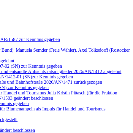
6/AR/1587 zur Kenntnis gegeben
nd), Manuela Semder (Freie Wähler), Axel Tolksdorff (Rostocker
bgelehnt
07-02 (SN) zur Kenntnis gegeben
n und entsandte Aufsichts-ratsmitglieder 2026/AN/1412 abgelehnt
6/AN/1412-01 (SN)zur Kenntnis gegeben
rstraße und Bahnhofstraße 2026/AN/1471 zurückgezogen
(SN) zur Kenntnis gegeben
Handel und Tourismus Julia Kristin Pittasch (für die Fraktion
/1503 geändert beschlossen
nntnis gegeben
für Blumenampeln als Impuls für Handel und Tourismus
kgestellt
ändert beschlossen