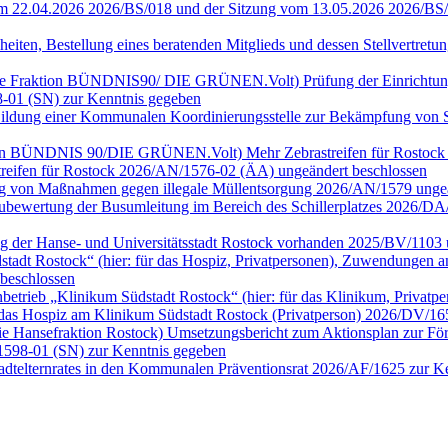
vom 22.04.2026 2026/BS/018 und der Sitzung vom 13.05.2026 2026/BS
heiten, Bestellung eines beratenden Mitglieds und dessen Stellvertre
ür die Fraktion BÜNDNIS90/ DIE GRÜNEN.Volt) Prüfung der Einrichtu
-01 (SN) zur Kenntnis gegeben
n) Bildung einer Kommunalen Koordinierungsstelle zur Bekämpfung vo
Fraktion BÜNDNIS 90/DIE GRÜNEN.Volt) Mehr Zebrastreifen für Rostoc
streifen für Rostock 2026/AN/1576-02 (ÄA) ungeändert beschlossen
fung von Maßnahmen gegen illegale Müllentsorgung 2026/AN/1579 ung
) Neubewertung der Busumleitung im Bereich des Schillerplatzes 2026
ng der Hanse- und Universitätsstadt Rostock vorhanden 2025/BV/1103 
dt Rostock“ (hier: für das Hospiz, Privatpersonen), Zuwendungen an 
beschlossen
rieb „Klinikum Südstadt Rostock“ (hier: für das Klinikum, Privatp
das Hospiz am Klinikum Südstadt Rostock (Privatperson) 2026/DV/16
ie Hansefraktion Rostock) Umsetzungsbericht zum Aktionsplan zur Förd
1598-01 (SN) zur Kenntnis gegeben
tadtelternrates in den Kommunalen Präventionsrat 2026/AF/1625 zur 