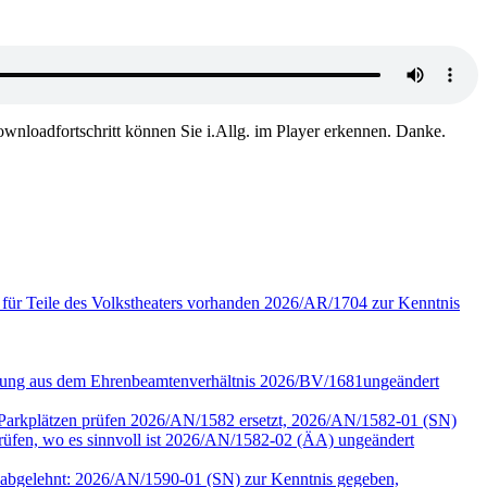
wnloadfortschritt können Sie i.Allg. im Player erkennen. Danke.
 für Teile des Volkstheaters vorhanden 2026/AR/1704 zur Kenntnis
assung aus dem Ehrenbeamtenverhältnis 2026/BV/1681ungeändert
r Parkplätzen prüfen 2026/AN/1582 ersetzt, 2026/AN/1582-01 (SN)
en, wo es sinnvoll ist 2026/AN/1582-02 (ÄA) ungeändert
90 abgelehnt: 2026/AN/1590-01 (SN) zur Kenntnis gegeben,