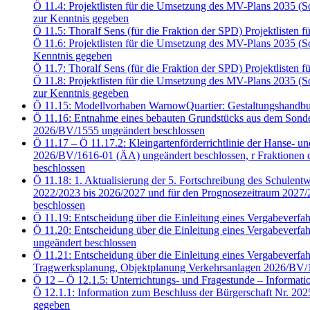
Ö 11.4: Projektlisten für die Umsetzung des MV-Plans 2035 
zur Kenntnis gegeben
Ö 11.5: Thoralf Sens (für die Fraktion der SPD) Projektliste
Ö 11.6: Projektlisten für die Umsetzung des MV-Plans 2035 
Kenntnis gegeben
Ö 11.7: Thoralf Sens (für die Fraktion der SPD) Projektliste
Ö 11.8: Projektlisten für die Umsetzung des MV-Plans 2035 
zur Kenntnis gegeben
Ö 11.15: Modellvorhaben WarnowQuartier: Gestaltungshandbu
Ö 11.16: Entnahme eines bebauten Grundstücks aus dem Sonde
2026/BV/1555 ungeändert beschlossen
Ö 11.17 – Ö 11.17.2: Kleingartenförderrichtlinie der Hanse- u
2026/BV/1616-01 (ÄA) ungeändert beschlossen, r Fraktion
beschlossen
Ö 11.18: 1. Aktualisierung der 5. Fortschreibung des Schulent
2022/2023 bis 2026/2027 und für den Prognosezeitraum 2027/2
beschlossen
Ö 11.19: Entscheidung über die Einleitung eines Vergabeve
Ö 11.20: Entscheidung über die Einleitung eines Vergabeve
ungeändert beschlossen
Ö 11.21: Entscheidung über die Einleitung eines Vergabeve
Tragwerksplanung, Objektplanung Verkehrsanlagen 2026/BV/1
Ö 12 – Ö 12.1.5: Unterrichtungs- und Fragestunde – Informati
Ö 12.1.1: Information zum Beschluss der Bürgerschaft Nr. 20
gegeben