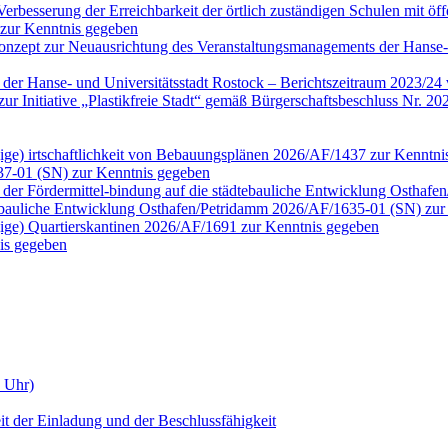
erbesserung der Erreichbarkeit der örtlich zuständigen Schulen mit öf
 zur Kenntnis gegeben
onzept zur Neuausrichtung des Veranstaltungsmanagements der Hanse-
n der Hanse- und Universitätsstadt Rostock – Berichtszeitraum 2023/2
tt zur Initiative „Plastikfreie Stadt“ gemäß Bürgerschaftsbeschluss N
ngige) irtschaftlichkeit von Bebauungsplänen 2026/AF/1437 zur Kenntn
37-01 (SN) zur Kenntnis gegeben
der Fördermittel-bindung auf die städtebauliche Entwicklung Osthaf
tebauliche Entwicklung Osthafen/Petridamm 2026/AF/1635-01 (SN) zur
ngige) Quartierskantinen 2026/AF/1691 zur Kenntnis gegeben
is gegeben
0 Uhr)
it der Einladung und der Beschlussfähigkeit