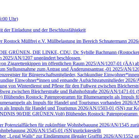
6:00 Uhr)
it der Einladung und der Beschlussfähigkeit
er Rostock Müllfrei e.V. Müllbelastung im Bereich Schnatermann 202
/DIE GRÜNEN, DIE LINKE, CDU, Dr. Sybille Bachmann (Rostocker Bu
m 2025/AN/1207 ungeändert beschlossen,
g von Zigarettenkippen im öffentlichen Raum 2025/AN/1207-01 (ÄA) a
 Raum Stellungnahme zum Antrag und Änderungsantrag -01 2025/AN/12
arenzregister für Bürgerschaftsmitglieder, Sachkundige Einwohner*inne
achkundige Einwohner*innen und entsandte Aufsichtsratsmitglieder 202
tellung von Winterdienst und Pflege für den Fußweg zwischen Bleiche
 Fußweg zwischen Bleicherstraße und Bahnhofstraße 2026/AN/1471-01 
ge) Blühendes Rostock: Patenprogramm für Blumenampeln als Impuls für 
umenampeln als Impuls für Handel und Tourismus vorhanden 2026/AN
n als Impuls für Handel und Tourismus 2026/AN/1503-01 (SN) zur Ke
ion BÜNDNIS 90/DIE GRÜNEN.Volt) Blühendes Rostock: Patenprogramm 
cher Potenzialflächen für zukünftige Wohnbebauung 2026/AN/1545 zurüc
e Wohnbebauung 2026/AN/1545-01 (SN)zurückgestellt
cher „Legal Walls“ zur Eindämmung illegaler Graffiti 2026/AN/1552 ge