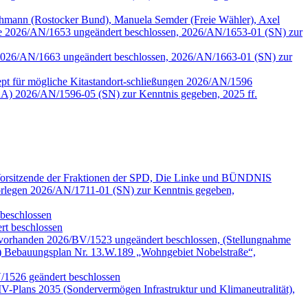
mann (Rostocker Bund), Manuela Semder (Freie Wähler), Axel
lle 2026/AN/1653 ungeändert beschlossen, 2026/AN/1653-01 (SN) zur
tzen 2026/AN/1663 ungeändert beschlossen, 2026/AN/1663-01 (SN) zur
pt für mögliche Kitastandort-schließungen 2026/AN/1596
A) 2026/AN/1596-05 (SN) zur Kenntnis gegeben, 2025 ff.
 Vorsitzende der Fraktionen der SPD, Die Linke und BÜNDNIS
legen 2026/AN/1711-01 (SN) zur Kenntnis gegeben,
beschlossen
t beschlossen
 vorhanden 2026/BV/1523 ungeändert beschlossen, (Stellungnahme
) Bebauungsplan Nr. 13.W.189 „Wohngebiet Nobelstraße“,
V/1526 geändert beschlossen
-Plans 2035 (Sondervermögen Infrastruktur und Klimaneutralität),