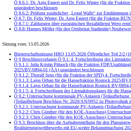
Ö 8.6.1: Dr. Anja Eggert und Dr. Felix Winter (für die Fra
ungeändert beschlossen
Ö 8.6.2: Prüfung zusätzlicher „Legal Walls“ zur Eindämmung i
Ö 8.7: Dr. Felix Winter, Dr. Anja Eggert (für die Fraktio
Ö 8.7.1: Zahlungen über europäischen Bezahldienst Wero er
Ö 8.8: Hannes Möller (für den Ortsbeirat Stadtmitte) Neubewe
Sitzung vom: 13.05.2026
Bürgerschaftssitzung HRO 13.05.2026 Öffentlicher Teil 2/2 (1
Ö 9 Beschlussvorlagen Ö 9.1: 4. Fortschreibung des Lärmaktio
Ö 9.1.1: Julia Kristin Pittasch (für die Fraktion FDP/Unabhäng
2025/BV/0894-01 (ÄA) ungeändert beschlossen
Ö 9.1.2: Thoralf Sens (für die Fraktion der SPD) 4. Fortschr
Ö 9.1.3: Lajos Orban für die Hansefraktion Rostock 2025/BV
Ö 9.1.4: Lajos Orban für die Hansefraktion Rostock BV/0894
Ö 9.1.5: 4. Fortschreibung des Lärmaktionsplanes für die Han
Ö 9.2: Untersuchung kommunale PV-Anlagen (Teilaufhebung B
(Teilaufhebung Beschluss Nr. 2020/AN/0952 zu Photovoltaik i
Ö 9.2.1: Untersuchung kommunale PV-Anlagen (Teilaufhebun
Ö 9.2.2: Chris Günther (für den KOE-Ausschuss) Untersuch
Ö 9.2.3: Chris Günther (für den KOE-Ausschuss) Untersu
Ö 9.3: Beschluss über die Aufgabenstellung für den Planungsw
Realisierungswettbewerbs mit EU-weiter Bekanntmachung 202