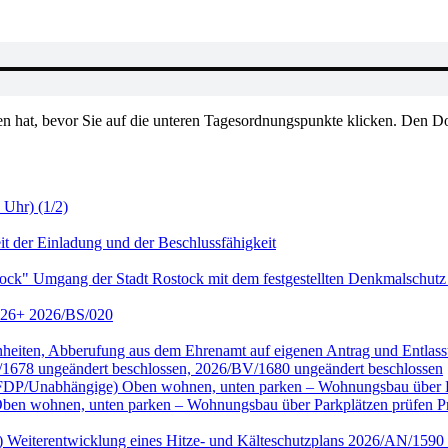
en hat, bevor Sie auf die unteren Tagesordnungspunkte klicken. Den Do
 Uhr) (1/2)
it der Einladung und der Beschlussfähigkeit
tock" Umgang der Stadt Rostock mit dem festgestellten Denkmalschutz
2026+ 2026/BS/020
genheiten, Abberufung aus dem Ehrenamt auf eigenen Antrag und Entl
/1678 ungeändert beschlossen, 2026/BV/1680 ungeändert beschlossen
ktion FDP/Unabhängige) Oben wohnen, unten parken – Wohnungsbau übe
wohnen, unten parken – Wohnungsbau über Parkplätzen prüfen Prüf
nke) Weiterentwicklung eines Hitze- und Kälteschutzplans 2026/AN/15