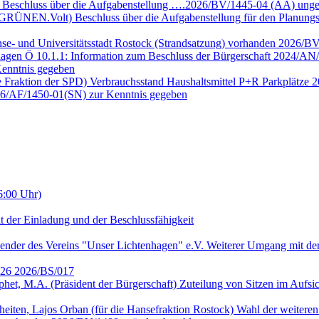
e Beschluss über die Aufgabenstellung ….2026/BV/1445-04 (ÄA) unge
E GRÜNEN.Volt) Beschluss über die Aufgabenstellung für den Planun
nse- und Universitätsstadt Rostock (Strandsatzung) vorhanden 2026/B
lagen Ö 10.1.1: Information zum Beschluss der Bürgerschaft 2024/AN/
enntnis gegeben
ie Fraktion der SPD) Verbrauchsstand Haushaltsmittel P+R Parkplätze
026/AF/1450-01(SN) zur Kenntnis gegeben
6:00 Uhr)
t der Einladung und der Beschlussfähigkeit
ender des Vereins "Unser Lichtenhagen" e.V. Weiterer Umgang mit der
2026 2026/BS/017
ophet, M.A. (Präsident der Bürgerschaft) Zuteilung von Sitzen im Auf
heiten, Lajos Orban (für die Hansefraktion Rostock) Wahl der weitere