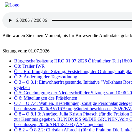
Bitte warten Sie einen Moment, bis Ihr Browser die Audiodatei gelad
Sitzung vom: 01.07.2026
Bürgerschaftssitzung HRO 01.07.2026 Öffentlicher Teil (16:00
Ö0: Trailer IWR
Ö 1: Eröffnung der Sitzung, Feststellung der Ordnungsmäßigke
Ö 2: Änderung der Tagesordnung
Ö 3 – Ö 3.1: Einwohnerfragestunde, Initiative "Volkshaus Ros
gegeben
Ö 5: Genehmigung der Niederschrift der Sitzung vom 10.06.
Ö 6: Mitteilungen des Präsidenten
Ö 7 – Ö 7.4: Wahlen, Bestellungen, sonstige Personalangele
beschlossen, 2026/BV/1679 ungeändert beschlossen, 2026/BV
Ö 8 – Ö 8.1.3: Anträge, Julia Kristin Pittasch (für die Fra
zur Kenntnis gegeben, BÜNDNISS 90/DIE GRÜNEN.Volt) Oben 
beschlossen, 2026/AN/1582-03 (ÄA) abgelehnt
Ö 8.2 – Ö 8.2.2: Christian Albrecht (für die Fraktion Die Li