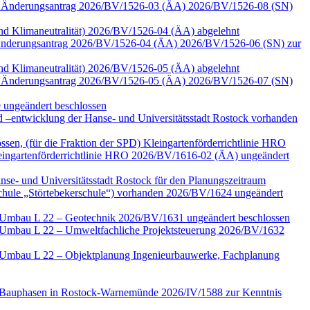
 zum Änderungsantrag 2026/BV/1526-03 (ÄA) 2026/BV/1526-08 (SN)
 und Klimaneutralität) 2026/BV/1526-04 (ÄA) abgelehnt
zu Änderungsantrag 2026/BV/1526-04 (ÄA) 2026/BV/1526-06 (SN) zur
 und Klimaneutralität) 2026/BV/1526-05 (ÄA) abgelehnt
 zum Änderungsantrag 2026/BV/1526-05 (ÄA) 2026/BV/1526-07 (SN)
 ungeändert beschlossen
–entwicklung der Hanse- und Universitätsstadt Rostock vorhanden
ssen, (für die Fraktion der SPD) Kleingartenförderrichtlinie HRO
ngartenförderrichtlinie HRO 2026/BV/1616-02 (ÄA) ungeändert
nse- und Universitätsstadt Rostock für den Planungszeitraum
Schule „Störtebekerschule“) vorhanden 2026/BV/1624 ungeändert
e Umbau L 22 – Geotechnik 2026/BV/1631 ungeändert beschlossen
e Umbau L 22 – Umweltfachliche Projektsteuerung 2026/BV/1632
e Umbau L 22 – Objektplanung Ingenieurbauwerke, Fachplanung
ter Bauphasen in Rostock-Warnemünde 2026/IV/1588 zur Kenntnis