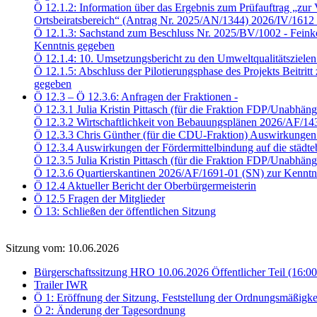
Ö 12.1.2: Information über das Ergebnis zum Prüfauftrag „zur V
Ortsbeiratsbereich“ (Antrag Nr. 2025/AN/1344) 2026/IV/1612
Ö 12.1.3: Sachstand zum Beschluss Nr. 2025/BV/1002 - Feink
Kenntnis gegeben
Ö 12.1.4: 10. Umsetzungsbericht zu den Umweltqualitätsziele
Ö 12.1.5: Abschluss der Pilotierungsphase des Projekts Beitri
gegeben
Ö 12.3 – Ö 12.3.6: Anfragen der Fraktionen -
Ö 12.3.1 Julia Kristin Pittasch (für die Fraktion FDP/Unabhä
Ö 12.3.2 Wirtschaftlichkeit von Bebauungsplänen 2026/AF/14
Ö 12.3.3 Chris Günther (für die CDU-Fraktion) Auswirkungen 
Ö 12.3.4 Auswirkungen der Fördermittelbindung auf die städ
Ö 12.3.5 Julia Kristin Pittasch (für die Fraktion FDP/Unabhä
Ö 12.3.6 Quartierskantinen 2026/AF/1691-01 (SN) zur Kenntn
Ö 12.4 Aktueller Bericht der Oberbürgermeisterin
Ö 12.5 Fragen der Mitglieder
Ö 13: Schließen der öffentlichen Sitzung
Sitzung vom: 10.06.2026
Bürgerschaftssitzung HRO 10.06.2026 Öffentlicher Teil (16:0
Trailer IWR
Ö 1: Eröffnung der Sitzung, Feststellung der Ordnungsmäßigke
Ö 2: Änderung der Tagesordnung