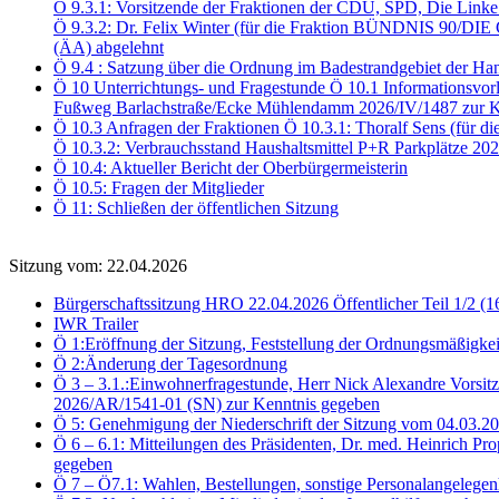
Ö 9.3.1: Vorsitzende der Fraktionen der CDU, SPD, Die Link
Ö 9.3.2: Dr. Felix Winter (für die Fraktion BÜNDNIS 90/DI
(ÄA) abgelehnt
Ö 9.4 : Satzung über die Ordnung im Badestrandgebiet der Ha
Ö 10 Unterrichtungs- und Fragestunde Ö 10.1 Informationsvor
Fußweg Barlachstraße/Ecke Mühlendamm 2026/IV/1487 zur K
Ö 10.3 Anfragen der Fraktionen Ö 10.3.1: Thoralf Sens (für d
Ö 10.3.2: Verbrauchsstand Haushaltsmittel P+R Parkplätze 2
Ö 10.4: Aktueller Bericht der Oberbürgermeisterin
Ö 10.5: Fragen der Mitglieder
Ö 11: Schließen der öffentlichen Sitzung
Sitzung vom: 22.04.2026
Bürgerschaftssitzung HRO 22.04.2026 Öffentlicher Teil 1/2 (1
IWR Trailer
Ö 1:Eröffnung der Sitzung, Feststellung der Ordnungsmäßigkei
Ö 2:Änderung der Tagesordnung
Ö 3 – 3.1.:Einwohnerfragestunde, Herr Nick Alexandre Vorsitz
2026/AR/1541-01 (SN) zur Kenntnis gegeben
Ö 5: Genehmigung der Niederschrift der Sitzung vom 04.03.
Ö 6 – 6.1: Mitteilungen des Präsidenten, Dr. med. Heinrich Pr
gegeben
Ö 7 – Ö7.1: Wahlen, Bestellungen, sonstige Personalangelegen