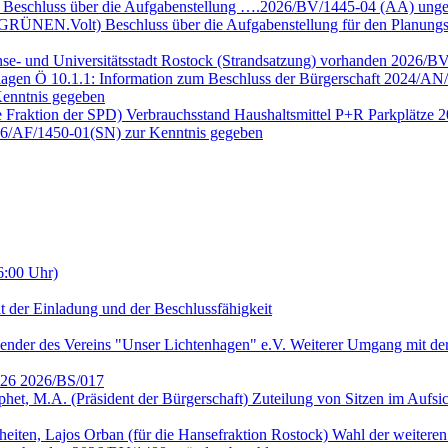
e Beschluss über die Aufgabenstellung ….2026/BV/1445-04 (ÄA) unge
E GRÜNEN.Volt) Beschluss über die Aufgabenstellung für den Planun
nse- und Universitätsstadt Rostock (Strandsatzung) vorhanden 2026/B
lagen Ö 10.1.1: Information zum Beschluss der Bürgerschaft 2024/AN/
enntnis gegeben
ie Fraktion der SPD) Verbrauchsstand Haushaltsmittel P+R Parkplätze
026/AF/1450-01(SN) zur Kenntnis gegeben
6:00 Uhr)
t der Einladung und der Beschlussfähigkeit
ender des Vereins "Unser Lichtenhagen" e.V. Weiterer Umgang mit der
2026 2026/BS/017
ophet, M.A. (Präsident der Bürgerschaft) Zuteilung von Sitzen im Auf
heiten, Lajos Orban (für die Hansefraktion Rostock) Wahl der weitere