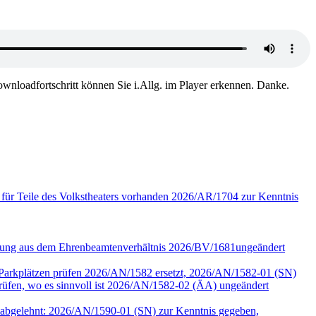
wnloadfortschritt können Sie i.Allg. im Player erkennen. Danke.
 für Teile des Volkstheaters vorhanden 2026/AR/1704 zur Kenntnis
assung aus dem Ehrenbeamtenverhältnis 2026/BV/1681ungeändert
r Parkplätzen prüfen 2026/AN/1582 ersetzt, 2026/AN/1582-01 (SN)
en, wo es sinnvoll ist 2026/AN/1582-02 (ÄA) ungeändert
90 abgelehnt: 2026/AN/1590-01 (SN) zur Kenntnis gegeben,