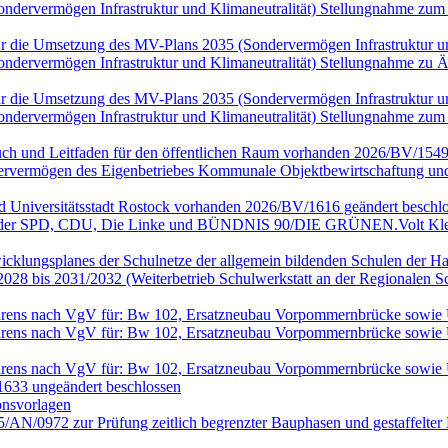
(Sondervermögen Infrastruktur und Klimaneutralität) Stellungnahme
n für die Umsetzung des MV-Plans 2035 (Sondervermögen Infrastruktur
(Sondervermögen Infrastruktur und Klimaneutralität) Stellungnahme 
n für die Umsetzung des MV-Plans 2035 (Sondervermögen Infrastruktur
(Sondervermögen Infrastruktur und Klimaneutralität) Stellungnahme
ch und Leitfaden für den öffentlichen Raum vorhanden 2026/BV/1549
rvermögen des Eigenbetriebes Kommunale Objektbewirtschaftung und 
nd Universitätsstadt Rostock vorhanden 2026/BV/1616 geändert beschlo
en der SPD, CDU, Die Linke und BÜNDNIS 90/DIE GRÜNEN.Volt Klei
wicklungsplanes der Schulnetze der allgemein bildenden Schulen der Ha
028 bis 2031/2032 (Weiterbetrieb Schulwerkstatt an der Regionalen 
rfahrens nach VgV für: Bw 102, Ersatzneubau Vorpommernbrücke sowi
rfahrens nach VgV für: Bw 102, Ersatzneubau Vorpommernbrücke sowi
rfahrens nach VgV für: Bw 102, Ersatzneubau Vorpommernbrücke sowi
633 ungeändert beschlossen
onsvorlagen
25/AN/0972 zur Prüfung zeitlich begrenzter Bauphasen und gestaffel