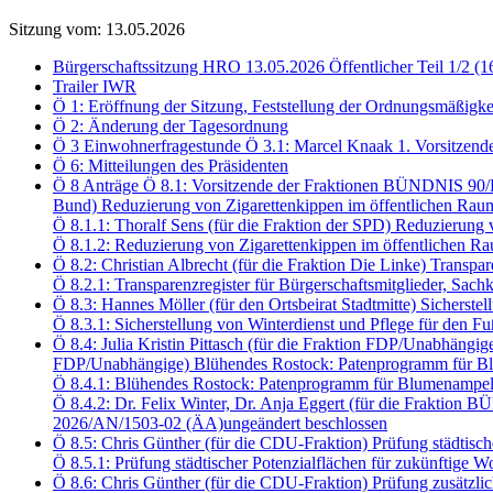
Sitzung vom: 13.05.2026
Bürgerschaftssitzung HRO 13.05.2026 Öffentlicher Teil 1/2 (1
Trailer IWR
Ö 1: Eröffnung der Sitzung, Feststellung der Ordnungsmäßigke
Ö 2: Änderung der Tagesordnung
Ö 3 Einwohnerfragestunde Ö 3.1: Marcel Knaak 1. Vorsitzend
Ö 6: Mitteilungen des Präsidenten
Ö 8 Anträge Ö 8.1: Vorsitzende der Fraktionen BÜNDNIS 90
Bund) Reduzierung von Zigarettenkippen im öffentlichen Rau
Ö 8.1.1: Thoralf Sens (für die Fraktion der SPD) Reduzierun
Ö 8.1.2: Reduzierung von Zigarettenkippen im öffentlichen
Ö 8.2: Christian Albrecht (für die Fraktion Die Linke) Transp
Ö 8.2.1: Transparenzregister für Bürgerschaftsmitglieder, S
Ö 8.3: Hannes Möller (für den Ortsbeirat Stadtmitte) Sichers
Ö 8.3.1: Sicherstellung von Winterdienst und Pflege für den
Ö 8.4: Julia Kristin Pittasch (für die Fraktion FDP/Unabhängi
FDP/Unabhängige) Blühendes Rostock: Patenprogramm für Bl
Ö 8.4.1: Blühendes Rostock: Patenprogramm für Blumenampel
Ö 8.4.2: Dr. Felix Winter, Dr. Anja Eggert (für die Frakt
2026/AN/1503-02 (ÄA)ungeändert beschlossen
Ö 8.5: Chris Günther (für die CDU-Fraktion) Prüfung städtis
Ö 8.5.1: Prüfung städtischer Potenzialflächen für zukünftig
Ö 8.6: Chris Günther (für die CDU-Fraktion) Prüfung zusätzli