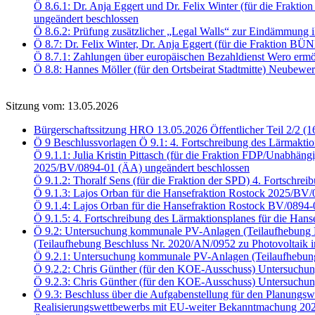
Ö 8.6.1: Dr. Anja Eggert und Dr. Felix Winter (für die Fra
ungeändert beschlossen
Ö 8.6.2: Prüfung zusätzlicher „Legal Walls“ zur Eindämmung i
Ö 8.7: Dr. Felix Winter, Dr. Anja Eggert (für die Fraktio
Ö 8.7.1: Zahlungen über europäischen Bezahldienst Wero er
Ö 8.8: Hannes Möller (für den Ortsbeirat Stadtmitte) Neubewe
Sitzung vom: 13.05.2026
Bürgerschaftssitzung HRO 13.05.2026 Öffentlicher Teil 2/2 (1
Ö 9 Beschlussvorlagen Ö 9.1: 4. Fortschreibung des Lärmaktio
Ö 9.1.1: Julia Kristin Pittasch (für die Fraktion FDP/Unabhäng
2025/BV/0894-01 (ÄA) ungeändert beschlossen
Ö 9.1.2: Thoralf Sens (für die Fraktion der SPD) 4. Fortschr
Ö 9.1.3: Lajos Orban für die Hansefraktion Rostock 2025/BV
Ö 9.1.4: Lajos Orban für die Hansefraktion Rostock BV/0894
Ö 9.1.5: 4. Fortschreibung des Lärmaktionsplanes für die Han
Ö 9.2: Untersuchung kommunale PV-Anlagen (Teilaufhebung B
(Teilaufhebung Beschluss Nr. 2020/AN/0952 zu Photovoltaik i
Ö 9.2.1: Untersuchung kommunale PV-Anlagen (Teilaufhebun
Ö 9.2.2: Chris Günther (für den KOE-Ausschuss) Untersuch
Ö 9.2.3: Chris Günther (für den KOE-Ausschuss) Untersu
Ö 9.3: Beschluss über die Aufgabenstellung für den Planungsw
Realisierungswettbewerbs mit EU-weiter Bekanntmachung 202