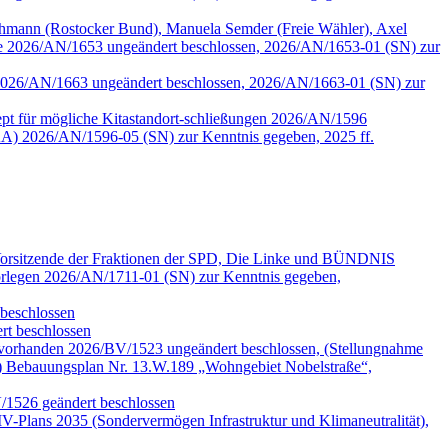
mann (Rostocker Bund), Manuela Semder (Freie Wähler), Axel
lle 2026/AN/1653 ungeändert beschlossen, 2026/AN/1653-01 (SN) zur
tzen 2026/AN/1663 ungeändert beschlossen, 2026/AN/1663-01 (SN) zur
pt für mögliche Kitastandort-schließungen 2026/AN/1596
A) 2026/AN/1596-05 (SN) zur Kenntnis gegeben, 2025 ff.
 Vorsitzende der Fraktionen der SPD, Die Linke und BÜNDNIS
legen 2026/AN/1711-01 (SN) zur Kenntnis gegeben,
beschlossen
t beschlossen
 vorhanden 2026/BV/1523 ungeändert beschlossen, (Stellungnahme
) Bebauungsplan Nr. 13.W.189 „Wohngebiet Nobelstraße“,
V/1526 geändert beschlossen
-Plans 2035 (Sondervermögen Infrastruktur und Klimaneutralität),