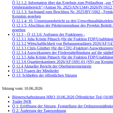
Ö 12.1.2: Information über das Ergebnis zum Prüfauftrag „zur V
Ortsbeiratsbereich“ (Antrag Nr. 2025/AN/1344) 2026/IV/1612
Ö 12.1.3: Sachstand zum Beschluss Nr. 2025/BV/1002 - Feink
Kenntnis gegeben
Ö 12.1.4: 10. Umsetzungsbericht zu den Umweltqualitätsziele
Ö 12.1.5: Abschluss der Pilotierungsphase des Projekts Beitri
gegeben
Ö 12.3 – Ö 12.3.6: Anfragen der Fraktionen -
Ö 12.3.1 Julia Kristin Pittasch (für die Fraktion FDP/Unabhä
Ö 12.3.2 Wirtschaftlichkeit von Bebauungsplänen 2026/AF/14
Ö 12.3.3 Chris Günther (für die CDU-Fraktion) Auswirkungen 
Ö 12.3.4 Auswirkungen der Fördermittelbindung auf die städ
Ö 12.3.5 Julia Kristin Pittasch (für die Fraktion FDP/Unabhä
Ö 12.3.6 Quartierskantinen 2026/AF/1691-01 (SN) zur Kenntn
Ö 12.4 Aktueller Bericht der Oberbürgermeisterin
Ö 12.5 Fragen der Mitglieder
Ö 13: Schließen der öffentlichen Sitzung
Sitzung vom: 10.06.2026
Bürgerschaftssitzung HRO 10.06.2026 Öffentlicher Teil (16:0
Trailer IWR
Ö 1: Eröffnung der Sitzung, Feststellung der Ordnungsmäßigke
Ö 2: Änderung der Tagesordnung