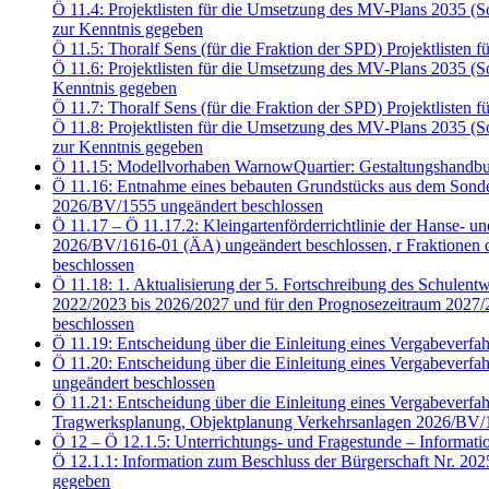
Ö 11.4: Projektlisten für die Umsetzung des MV-Plans 2035 
zur Kenntnis gegeben
Ö 11.5: Thoralf Sens (für die Fraktion der SPD) Projektliste
Ö 11.6: Projektlisten für die Umsetzung des MV-Plans 2035 
Kenntnis gegeben
Ö 11.7: Thoralf Sens (für die Fraktion der SPD) Projektliste
Ö 11.8: Projektlisten für die Umsetzung des MV-Plans 2035 
zur Kenntnis gegeben
Ö 11.15: Modellvorhaben WarnowQuartier: Gestaltungshandbu
Ö 11.16: Entnahme eines bebauten Grundstücks aus dem Sonde
2026/BV/1555 ungeändert beschlossen
Ö 11.17 – Ö 11.17.2: Kleingartenförderrichtlinie der Hanse- u
2026/BV/1616-01 (ÄA) ungeändert beschlossen, r Fraktion
beschlossen
Ö 11.18: 1. Aktualisierung der 5. Fortschreibung des Schulent
2022/2023 bis 2026/2027 und für den Prognosezeitraum 2027/2
beschlossen
Ö 11.19: Entscheidung über die Einleitung eines Vergabeve
Ö 11.20: Entscheidung über die Einleitung eines Vergabeve
ungeändert beschlossen
Ö 11.21: Entscheidung über die Einleitung eines Vergabeve
Tragwerksplanung, Objektplanung Verkehrsanlagen 2026/BV/1
Ö 12 – Ö 12.1.5: Unterrichtungs- und Fragestunde – Informati
Ö 12.1.1: Information zum Beschluss der Bürgerschaft Nr. 20
gegeben