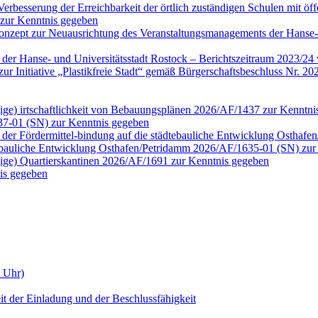
erbesserung der Erreichbarkeit der örtlich zuständigen Schulen mit öf
 zur Kenntnis gegeben
onzept zur Neuausrichtung des Veranstaltungsmanagements der Hanse-
n der Hanse- und Universitätsstadt Rostock – Berichtszeitraum 2023/2
tt zur Initiative „Plastikfreie Stadt“ gemäß Bürgerschaftsbeschluss N
ngige) irtschaftlichkeit von Bebauungsplänen 2026/AF/1437 zur Kenntn
37-01 (SN) zur Kenntnis gegeben
der Fördermittel-bindung auf die städtebauliche Entwicklung Osthaf
tebauliche Entwicklung Osthafen/Petridamm 2026/AF/1635-01 (SN) zur
ngige) Quartierskantinen 2026/AF/1691 zur Kenntnis gegeben
is gegeben
0 Uhr)
it der Einladung und der Beschlussfähigkeit