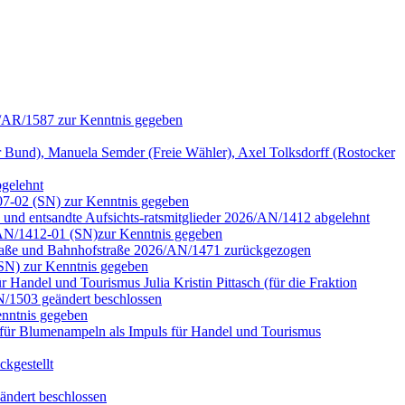
6/AR/1587 zur Kenntnis gegeben
nd), Manuela Semder (Freie Wähler), Axel Tolksdorff (Rostocker
bgelehnt
07-02 (SN) zur Kenntnis gegeben
n und entsandte Aufsichts-ratsmitglieder 2026/AN/1412 abgelehnt
6/AN/1412-01 (SN)zur Kenntnis gegeben
rstraße und Bahnhofstraße 2026/AN/1471 zurückgezogen
(SN) zur Kenntnis gegeben
Handel und Tourismus Julia Kristin Pittasch (für die Fraktion
/1503 geändert beschlossen
nntnis gegeben
für Blumenampeln als Impuls für Handel und Tourismus
kgestellt
ändert beschlossen