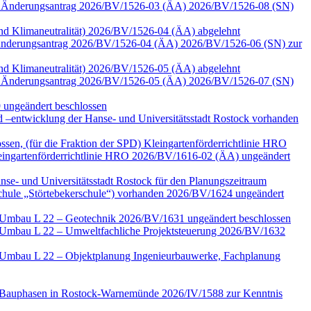
 zum Änderungsantrag 2026/BV/1526-03 (ÄA) 2026/BV/1526-08 (SN)
 und Klimaneutralität) 2026/BV/1526-04 (ÄA) abgelehnt
zu Änderungsantrag 2026/BV/1526-04 (ÄA) 2026/BV/1526-06 (SN) zur
 und Klimaneutralität) 2026/BV/1526-05 (ÄA) abgelehnt
 zum Änderungsantrag 2026/BV/1526-05 (ÄA) 2026/BV/1526-07 (SN)
 ungeändert beschlossen
–entwicklung der Hanse- und Universitätsstadt Rostock vorhanden
ssen, (für die Fraktion der SPD) Kleingartenförderrichtlinie HRO
ngartenförderrichtlinie HRO 2026/BV/1616-02 (ÄA) ungeändert
nse- und Universitätsstadt Rostock für den Planungszeitraum
Schule „Störtebekerschule“) vorhanden 2026/BV/1624 ungeändert
e Umbau L 22 – Geotechnik 2026/BV/1631 ungeändert beschlossen
e Umbau L 22 – Umweltfachliche Projektsteuerung 2026/BV/1632
e Umbau L 22 – Objektplanung Ingenieurbauwerke, Fachplanung
ter Bauphasen in Rostock-Warnemünde 2026/IV/1588 zur Kenntnis