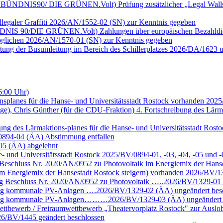
ktion BÜNDNIS90/ DIE GRÜNEN.Volt) Prüfung zusätzlicher „Legal Wall
llegaler Graffiti 2026/AN/1552-02 (SN) zur Kenntnis gegeben
n BÜNDNIS 90/DIE GRÜNEN.Volt) Zahlungen über europäischen Bezahld
möglichen 2026/AN/1570-01 (SN) zur Kenntnis gegeben
rtung der Busumleitung im Bereich des Schillerplatzes 2026/DA/1623 
6:00 Uhr)
nsplanes für die Hanse- und Universitätsstadt Rostock vorhanden 202
ige), Chris Günther (für die CDU-Fraktion) 4. Fortschreibung des Lärm
eibung des Lärmaktions-planes für die Hanse- und Universitätsstadt R
/0894-04 (ÄA) Abstimmung entfallen
-05 (ÄA) abgelehnt
se- und Universitätsstadt Rostock 2025/BV/0894-01, -03, -04, -05 un
eschluss Nr. 2020/AN/0952 zu Photovoltaik im Energiemix der Hans
m Energiemix der Hansestadt Rostock steigern) vorhanden 2026/BV/13
g Beschluss Nr. 2020/AN/0952 zu Photovoltaik …..2026/BV/1329-01 
ung kommunale PV-Anlagen ….2026/BV/1329-02 (ÄA) ungeändert bes
chung kommunale PV-Anlagen………2026/BV/1329-03 (ÄA) ungeändert 
ettbewerb / Freiraumwettbewerb „Theatervorplatz Rostock" zur Auslob
6/BV/1445 geändert beschlossen