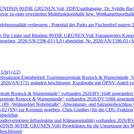
, BÜNDNIS 90/DIE GRÜNEN.Volt, FDP/Unabhängige, Dr. Sybille Bach
sse zu einer erweiterten Multifunktionshalle bzw. Wettkampfsportha
 Erlebnisqualität verbessern - Potential des Parks am Fischerdorf nu
onen Die Linke und Bündnis 90/DIE GRÜNEN.Volt Transparentes Konze
 gegeben, 2026/AN/1596-03 (ÄA) abgelehnt, Nr. 2026/AN/1596-03 (Ä
 Uhr) (2/2)
riebssatzung Eigenbetrieb Tourismuszentrale Rostock & Warnemünde,
026/AN/1711 geändert beschlossen, Kurabgabe mit ÖPNV-Anteil vor
zentrale Rostock & Warnemünde" vorhanden 2026/BV/1648 ungeändert 
szentrale Rostock & Warnemünde" vorhanden 2026/DV/1666 ungeänder
.W.189 „Wohngebiet Nobelstraße“, Abwägungs- und Satzungsbeschluss
 (SN) zur Kenntnis gegeben, Chris Günther (für die CDU-Fraktion
abgelehnt
Sondervermögen Infrastruktur und Klimaneutralität) vorhanden 2026/B
 BÜNDNIS 90/DIE GRÜNEN.Volt) Projektlisten für die Umsetzung des MV
beschlossen