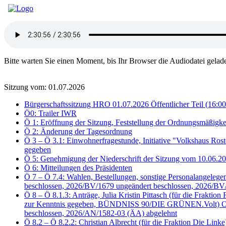
Bitte warten Sie einen Moment, bis Ihr Browser die Audiodatei gelad
Sitzung vom: 01.07.2026
Bürgerschaftssitzung HRO 01.07.2026 Öffentlicher Teil (16:00
Ö0: Trailer IWR
Ö 1: Eröffnung der Sitzung, Feststellung der Ordnungsmäßigke
Ö 2: Änderung der Tagesordnung
Ö 3 – Ö 3.1: Einwohnerfragestunde, Initiative "Volkshaus Ros
gegeben
Ö 5: Genehmigung der Niederschrift der Sitzung vom 10.06.
Ö 6: Mitteilungen des Präsidenten
Ö 7 – Ö 7.4: Wahlen, Bestellungen, sonstige Personalangele
beschlossen, 2026/BV/1679 ungeändert beschlossen, 2026/BV
Ö 8 – Ö 8.1.3: Anträge, Julia Kristin Pittasch (für die Fra
zur Kenntnis gegeben, BÜNDNISS 90/DIE GRÜNEN.Volt) Oben 
beschlossen, 2026/AN/1582-03 (ÄA) abgelehnt
Ö 8.2 – Ö 8.2.2: Christian Albrecht (für die Fraktion Die Li