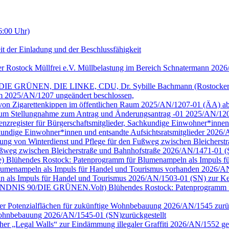
6:00 Uhr)
it der Einladung und der Beschlussfähigkeit
er Rostock Müllfrei e.V. Müllbelastung im Bereich Schnatermann 202
/DIE GRÜNEN, DIE LINKE, CDU, Dr. Sybille Bachmann (Rostocker Bu
m 2025/AN/1207 ungeändert beschlossen,
g von Zigarettenkippen im öffentlichen Raum 2025/AN/1207-01 (ÄA) a
 Raum Stellungnahme zum Antrag und Änderungsantrag -01 2025/AN/12
arenzregister für Bürgerschaftsmitglieder, Sachkundige Einwohner*inne
achkundige Einwohner*innen und entsandte Aufsichtsratsmitglieder 202
tellung von Winterdienst und Pflege für den Fußweg zwischen Bleiche
 Fußweg zwischen Bleicherstraße und Bahnhofstraße 2026/AN/1471-01 
ge) Blühendes Rostock: Patenprogramm für Blumenampeln als Impuls für 
umenampeln als Impuls für Handel und Tourismus vorhanden 2026/AN
n als Impuls für Handel und Tourismus 2026/AN/1503-01 (SN) zur Ke
ion BÜNDNIS 90/DIE GRÜNEN.Volt) Blühendes Rostock: Patenprogramm 
cher Potenzialflächen für zukünftige Wohnbebauung 2026/AN/1545 zurüc
e Wohnbebauung 2026/AN/1545-01 (SN)zurückgestellt
cher „Legal Walls“ zur Eindämmung illegaler Graffiti 2026/AN/1552 ge