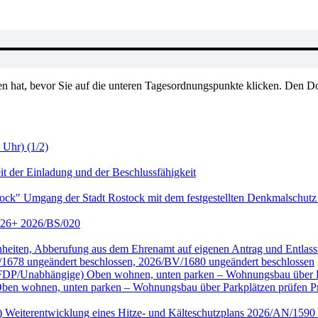
en hat, bevor Sie auf die unteren Tagesordnungspunkte klicken. Den Do
 Uhr) (1/2)
it der Einladung und der Beschlussfähigkeit
tock" Umgang der Stadt Rostock mit dem festgestellten Denkmalschutz
2026+ 2026/BS/020
genheiten, Abberufung aus dem Ehrenamt auf eigenen Antrag und Entl
/1678 ungeändert beschlossen, 2026/BV/1680 ungeändert beschlossen
ktion FDP/Unabhängige) Oben wohnen, unten parken – Wohnungsbau übe
wohnen, unten parken – Wohnungsbau über Parkplätzen prüfen Prüf
nke) Weiterentwicklung eines Hitze- und Kälteschutzplans 2026/AN/15