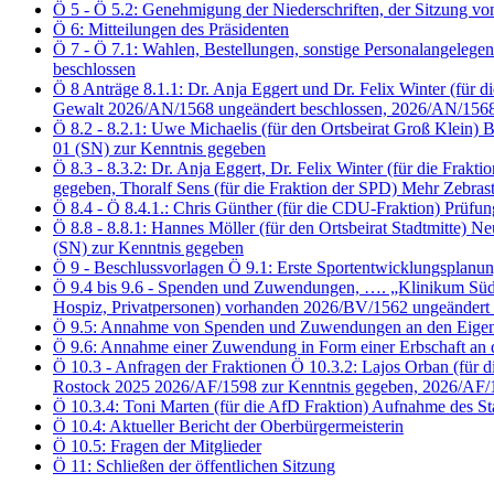
Ö 5 - Ö 5.2: Genehmigung der Niederschriften, der Sitzung 
Ö 6: Mitteilungen des Präsidenten
Ö 7 - Ö 7.1: Wahlen, Bestellungen, sonstige Personalangelegen
beschlossen
Ö 8 Anträge 8.1.1: Dr. Anja Eggert und Dr. Felix Winter (f
Gewalt 2026/AN/1568 ungeändert beschlossen, 2026/AN/1568
Ö 8.2 - 8.2.1: Uwe Michaelis (für den Ortsbeirat Groß Klei
01 (SN) zur Kenntnis gegeben
Ö 8.3 - 8.3.2: Dr. Anja Eggert, Dr. Felix Winter (für die 
gegeben, Thoralf Sens (für die Fraktion der SPD) Mehr Zebra
Ö 8.4 - Ö 8.4.1.: Chris Günther (für die CDU-Fraktion) Prü
Ö 8.8 - 8.8.1: Hannes Möller (für den Ortsbeirat Stadtmitte
(SN) zur Kenntnis gegeben
Ö 9 - Beschlussvorlagen Ö 9.1: Erste Sportentwicklungsplanu
Ö 9.4 bis 9.6 - Spenden und Zuwendungen, …. „Klinikum Südsta
Hospiz, Privatpersonen) vorhanden 2026/BV/1562 ungeändert 
Ö 9.5: Annahme von Spenden und Zuwendungen an den Eigenbet
Ö 9.6: Annahme einer Zuwendung in Form einer Erbschaft an 
Ö 10.3 - Anfragen der Fraktionen Ö 10.3.2: Lajos Orban (für d
Rostock 2025 2026/AF/1598 zur Kenntnis gegeben, 2026/AF/
Ö 10.3.4: Toni Marten (für die AfD Fraktion) Aufnahme des S
Ö 10.4: Aktueller Bericht der Oberbürgermeisterin
Ö 10.5: Fragen der Mitglieder
Ö 11: Schließen der öffentlichen Sitzung