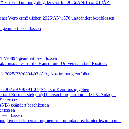
s“ zur Eindämmung illegaler Graffiti 2026/AN/1552-01 (ÄA)
ienst Wero ermöglichen 2026/AN/1570 ungeändert beschlossen
ungeändert beschlossen
5/BV/0894 geändert beschlossen
aktionsplanes für die Hanse- und Universitätsstadt Rostock
ostock 2025/BV/0894-03 (ÄA) Abstimmung entfallen
d -06 2025/BV/0894-07 (SN) zur Kenntnis gegeben
estadt Rostock steigern) Untersuchung kommunale PV-Anlagen
29 ersetzt
(NB) geändert beschlossen
chlossen
beschlossen
ung eines offenen anonymen freiraumplanerisch-interdisziplinären