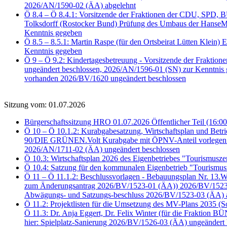
2026/AN/1590-02 (ÄA) abgelehnt
Ö 8.4 – Ö 8.4.1: Vorsitzende der Fraktionen der CDU, SPD
Tolksdorff (Rostocker Bund) Prüfung des Umbaus der HanseMe
Kenntnis gegeben
Ö 8.5 – 8.5.1: Martin Raspe (für den Ortsbeirat Lütten Klein)
Kenntnis gegeben
Ö 9 – Ö 9.2: Kindertagesbetreuung - Vorsitzende der Frakti
ungeändert beschlossen, 2026/AN/1596-01 (SN) zur Kenntnis
vorhanden 2026/BV/1620 ungeändert beschlossen
Sitzung vom: 01.07.2026
Bürgerschaftssitzung HRO 01.07.2026 Öffentlicher Teil (16:00
Ö 10 – Ö 10.1.2: Kurabgabesatzung, Wirtschaftsplan und Bet
90/DIE GRÜNEN.Volt Kurabgabe mit ÖPNV-Anteil vorlegen 2
2026/AN/1711-02 (ÄA) ungeändert beschlossen
Ö 10.3: Wirtschaftsplan 2026 des Eigenbetriebes "Tourismus
Ö 10.4: Satzung für den kommunalen Eigenbetrieb "Tourismu
Ö 11 – Ö 11.1.2: Beschlussvorlagen - Bebauungsplan Nr. 13
zum Änderungsantrag 2026/BV/1523-01 (ÄA)) 2026/BV/1523-02
Abwägungs- und Satzungs-beschluss 2026/BV/1523-03 (ÄA) 
Ö 11.2: Projektlisten für die Umsetzung des MV-Plans 2035 (
Ö 11.3: Dr. Anja Eggert, Dr. Felix Winter (für die Fraktion
hier: Spielplatz-Sanierung 2026/BV/1526-03 (ÄA) ungeändert 