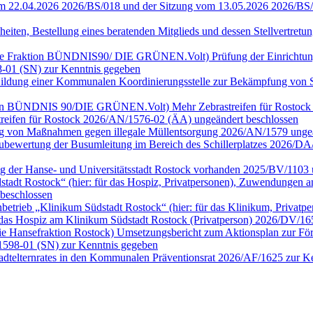
vom 22.04.2026 2026/BS/018 und der Sitzung vom 13.05.2026 2026/BS
heiten, Bestellung eines beratenden Mitglieds und dessen Stellvertre
ür die Fraktion BÜNDNIS90/ DIE GRÜNEN.Volt) Prüfung der Einrichtu
-01 (SN) zur Kenntnis gegeben
n) Bildung einer Kommunalen Koordinierungsstelle zur Bekämpfung vo
Fraktion BÜNDNIS 90/DIE GRÜNEN.Volt) Mehr Zebrastreifen für Rostoc
streifen für Rostock 2026/AN/1576-02 (ÄA) ungeändert beschlossen
fung von Maßnahmen gegen illegale Müllentsorgung 2026/AN/1579 ung
) Neubewertung der Busumleitung im Bereich des Schillerplatzes 2026
ng der Hanse- und Universitätsstadt Rostock vorhanden 2025/BV/1103 
dt Rostock“ (hier: für das Hospiz, Privatpersonen), Zuwendungen an 
beschlossen
rieb „Klinikum Südstadt Rostock“ (hier: für das Klinikum, Privatp
das Hospiz am Klinikum Südstadt Rostock (Privatperson) 2026/DV/16
ie Hansefraktion Rostock) Umsetzungsbericht zum Aktionsplan zur Förd
1598-01 (SN) zur Kenntnis gegeben
tadtelternrates in den Kommunalen Präventionsrat 2026/AF/1625 zur 