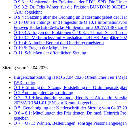
Ö 9.3.1: Vorsitzende der Fraktionen der CDU, SPD, Die Link
Ö 9.3.2: Dr. Felix Winter (für die Fraktion BÜNDNIS 90/DI
(ÄA) abgelehnt
Ö 9.4 : Satzung über die Ordnung im Badestrandgebiet der Ha
Ö 10 Unterrichtungs- und Fragestunde Ö 10.1 Informationsvor
Fußweg Barlachstraße/Ecke Mühlendamm 2026/IV/1487 zur K
Ö 10.3 Anfragen der Fraktionen Ö 10.3.1: Thoralf Sens (für d
Ö 10.3.2: Verbrauchsstand Haushaltsmittel P+R Parkplätze 2
Ö 10.4: Aktueller Bericht der Oberbürgermeisterin
Ö 10.5: Fragen der Mitglieder
Ö 11: Schließen der öffentlichen Sitzung
Sitzung vom: 22.04.2026
Bürgerschaftssitzung HRO 22.04.2026 Öffentlicher Teil 1/2 (1
IWR Trailer
Ö 1:Eröffnung der Sitzung, Feststellung der Ordnungsmäßigkei
Ö 2:Änderung der Tagesordnung
Ö 3 – 3.1.:Einwohnerfragestunde, Herr Nick Alexandre Vorsitz
2026/AR/1541-01 (SN) zur Kenntnis gegeben
Ö 5: Genehmigung der Niederschrift der Sitzung vom 04.03.
Ö 6 – 6.1: Mitteilungen des Präsidenten, Dr. med. Heinrich Pr
gegeben
Ö 7 – Ö7.1: Wahlen, Bestellungen, sonstige Personalangelegen