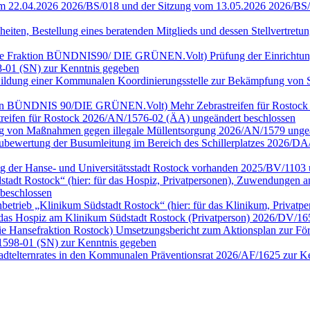
vom 22.04.2026 2026/BS/018 und der Sitzung vom 13.05.2026 2026/BS
heiten, Bestellung eines beratenden Mitglieds und dessen Stellvertre
ür die Fraktion BÜNDNIS90/ DIE GRÜNEN.Volt) Prüfung der Einrichtu
-01 (SN) zur Kenntnis gegeben
n) Bildung einer Kommunalen Koordinierungsstelle zur Bekämpfung vo
Fraktion BÜNDNIS 90/DIE GRÜNEN.Volt) Mehr Zebrastreifen für Rostoc
streifen für Rostock 2026/AN/1576-02 (ÄA) ungeändert beschlossen
fung von Maßnahmen gegen illegale Müllentsorgung 2026/AN/1579 ung
) Neubewertung der Busumleitung im Bereich des Schillerplatzes 2026
ng der Hanse- und Universitätsstadt Rostock vorhanden 2025/BV/1103 
dt Rostock“ (hier: für das Hospiz, Privatpersonen), Zuwendungen an 
beschlossen
rieb „Klinikum Südstadt Rostock“ (hier: für das Klinikum, Privatp
das Hospiz am Klinikum Südstadt Rostock (Privatperson) 2026/DV/16
ie Hansefraktion Rostock) Umsetzungsbericht zum Aktionsplan zur Förd
1598-01 (SN) zur Kenntnis gegeben
tadtelternrates in den Kommunalen Präventionsrat 2026/AF/1625 zur 