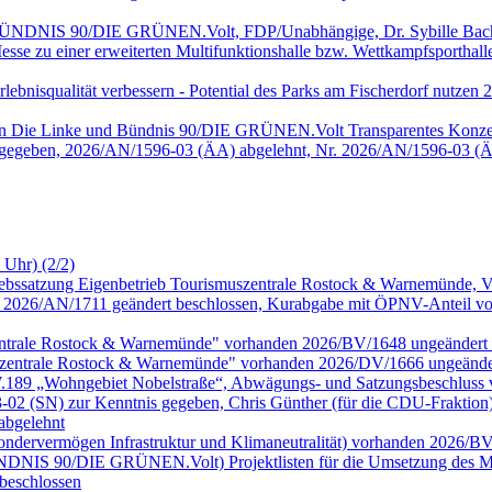
, BÜNDNIS 90/DIE GRÜNEN.Volt, FDP/Unabhängige, Dr. Sybille Bach
sse zu einer erweiterten Multifunktionshalle bzw. Wettkampfsportha
 Erlebnisqualität verbessern - Potential des Parks am Fischerdorf nu
onen Die Linke und Bündnis 90/DIE GRÜNEN.Volt Transparentes Konze
 gegeben, 2026/AN/1596-03 (ÄA) abgelehnt, Nr. 2026/AN/1596-03 (Ä
 Uhr) (2/2)
riebssatzung Eigenbetrieb Tourismuszentrale Rostock & Warnemünde,
026/AN/1711 geändert beschlossen, Kurabgabe mit ÖPNV-Anteil vor
zentrale Rostock & Warnemünde" vorhanden 2026/BV/1648 ungeändert 
szentrale Rostock & Warnemünde" vorhanden 2026/DV/1666 ungeänder
.W.189 „Wohngebiet Nobelstraße“, Abwägungs- und Satzungsbeschluss
 (SN) zur Kenntnis gegeben, Chris Günther (für die CDU-Fraktion
abgelehnt
Sondervermögen Infrastruktur und Klimaneutralität) vorhanden 2026/B
 BÜNDNIS 90/DIE GRÜNEN.Volt) Projektlisten für die Umsetzung des MV
beschlossen