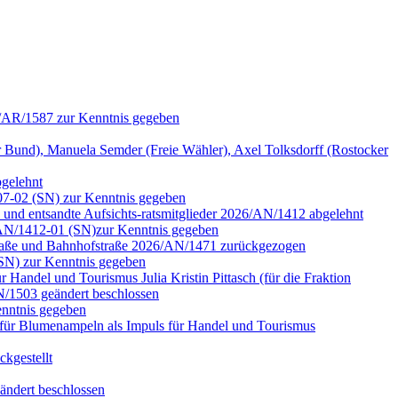
6/AR/1587 zur Kenntnis gegeben
nd), Manuela Semder (Freie Wähler), Axel Tolksdorff (Rostocker
bgelehnt
07-02 (SN) zur Kenntnis gegeben
n und entsandte Aufsichts-ratsmitglieder 2026/AN/1412 abgelehnt
6/AN/1412-01 (SN)zur Kenntnis gegeben
rstraße und Bahnhofstraße 2026/AN/1471 zurückgezogen
(SN) zur Kenntnis gegeben
Handel und Tourismus Julia Kristin Pittasch (für die Fraktion
/1503 geändert beschlossen
nntnis gegeben
für Blumenampeln als Impuls für Handel und Tourismus
kgestellt
ändert beschlossen