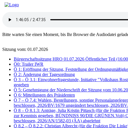
Bitte warten Sie einen Moment, bis Ihr Browser die Audiodatei gelad
Sitzung vom: 01.07.2026
Bürgerschaftssitzung HRO 01.07.2026 Öffentlicher Teil (16:00
Ö0: Trailer IWR
Ö 1: Eröffnung der Sitzung, Feststellung der Ordnungsmäßigke
Ö 2: Änderung der Tagesordnung
Ö 3 – Ö 3.1: Einwohnerfragestunde, Initiative "Volkshaus Ros
gegeben
Ö 5: Genehmigung der Niederschrift der Sitzung vom 10.06.
Ö 6: Mitteilungen des Präsidenten
Ö 7 – Ö 7.4: Wahlen, Bestellungen, sonstige Personalangele
beschlossen, 2026/BV/1679 ungeändert beschlossen, 2026/BV
Ö 8 – Ö 8.1.3: Anträge, Julia Kristin Pittasch (für die Fra
zur Kenntnis gegeben, BÜNDNISS 90/DIE GRÜNEN.Volt) Oben 
beschlossen, 2026/AN/1582-03 (ÄA) abgelehnt
Ö 8.2 – Ö 8.2.2: Christian Albrecht (für die Fraktion Die Li