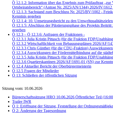
Ö 12.1.2: Information über das Ergebnis zum Prüfauftrag „zur V
Ortsbeiratsbereich“ (Antrag Nr. 2025/AN/1344) 2026/IV/1612
Ö 12.1.3: Sachstand zum Beschluss Nr. 2025/BV/1002 - Feink
Kenntnis gegeben
Ö 12.1.4: 10. Umsetzungsbericht zu den Umweltqualitätsziele
Ö 12.1.5: Abschluss der Pilotierungsphase des Projekts Beitri
gegeben
Ö 12.3 – Ö 12.3.6: Anfragen der Fraktionen -
Ö 12.3.1 Julia Kristin Pittasch (für die Fraktion FDP/Unabhä
Ö 12.3.2 Wirtschaftlichkeit von Bebauungsplänen 2026/AF/14
Ö 12.3.3 Chris Günther (für die CDU-Fraktion) Auswirkungen 
Ö 12.3.4 Auswirkungen der Fördermittelbindung auf die städ
Ö 12.3.5 Julia Kristin Pittasch (für die Fraktion FDP/Unabhä
Ö 12.3.6 Quartierskantinen 2026/AF/1691-01 (SN) zur Kenntn
Ö 12.4 Aktueller Bericht der Oberbürgermeisterin
Ö 12.5 Fragen der Mitglieder
Ö 13: Schließen der öffentlichen Sitzung
Sitzung vom: 10.06.2026
Bürgerschaftssitzung HRO 10.06.2026 Öffentlicher Teil (16:0
Trailer IWR
Ö 1: Eröffnung der Sitzung, Feststellung der Ordnungsmäßigke
Ö 2: Änderung der Tagesordnung