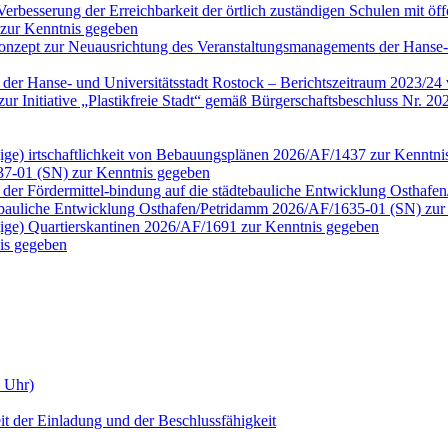
erbesserung der Erreichbarkeit der örtlich zuständigen Schulen mit öf
 zur Kenntnis gegeben
onzept zur Neuausrichtung des Veranstaltungsmanagements der Hanse-
n der Hanse- und Universitätsstadt Rostock – Berichtszeitraum 2023/2
tt zur Initiative „Plastikfreie Stadt“ gemäß Bürgerschaftsbeschluss N
ngige) irtschaftlichkeit von Bebauungsplänen 2026/AF/1437 zur Kenntn
37-01 (SN) zur Kenntnis gegeben
der Fördermittel-bindung auf die städtebauliche Entwicklung Osthaf
tebauliche Entwicklung Osthafen/Petridamm 2026/AF/1635-01 (SN) zur
ngige) Quartierskantinen 2026/AF/1691 zur Kenntnis gegeben
is gegeben
0 Uhr)
it der Einladung und der Beschlussfähigkeit