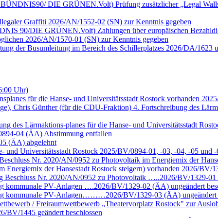
ktion BÜNDNIS90/ DIE GRÜNEN.Volt) Prüfung zusätzlicher „Legal Wall
llegaler Graffiti 2026/AN/1552-02 (SN) zur Kenntnis gegeben
n BÜNDNIS 90/DIE GRÜNEN.Volt) Zahlungen über europäischen Bezahld
möglichen 2026/AN/1570-01 (SN) zur Kenntnis gegeben
rtung der Busumleitung im Bereich des Schillerplatzes 2026/DA/1623 
6:00 Uhr)
nsplanes für die Hanse- und Universitätsstadt Rostock vorhanden 202
ige), Chris Günther (für die CDU-Fraktion) 4. Fortschreibung des Lärm
eibung des Lärmaktions-planes für die Hanse- und Universitätsstadt R
/0894-04 (ÄA) Abstimmung entfallen
-05 (ÄA) abgelehnt
se- und Universitätsstadt Rostock 2025/BV/0894-01, -03, -04, -05 un
eschluss Nr. 2020/AN/0952 zu Photovoltaik im Energiemix der Hans
m Energiemix der Hansestadt Rostock steigern) vorhanden 2026/BV/13
g Beschluss Nr. 2020/AN/0952 zu Photovoltaik …..2026/BV/1329-01 
ung kommunale PV-Anlagen ….2026/BV/1329-02 (ÄA) ungeändert bes
chung kommunale PV-Anlagen………2026/BV/1329-03 (ÄA) ungeändert 
ettbewerb / Freiraumwettbewerb „Theatervorplatz Rostock" zur Auslob
6/BV/1445 geändert beschlossen