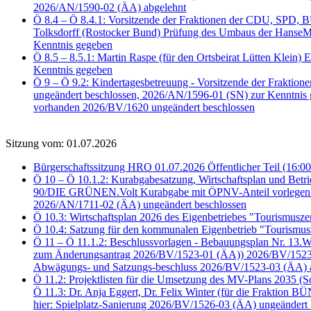
2026/AN/1590-02 (ÄA) abgelehnt
Ö 8.4 – Ö 8.4.1: Vorsitzende der Fraktionen der CDU, SPD
Tolksdorff (Rostocker Bund) Prüfung des Umbaus der HanseMe
Kenntnis gegeben
Ö 8.5 – 8.5.1: Martin Raspe (für den Ortsbeirat Lütten Klein)
Kenntnis gegeben
Ö 9 – Ö 9.2: Kindertagesbetreuung - Vorsitzende der Frakti
ungeändert beschlossen, 2026/AN/1596-01 (SN) zur Kenntnis
vorhanden 2026/BV/1620 ungeändert beschlossen
Sitzung vom: 01.07.2026
Bürgerschaftssitzung HRO 01.07.2026 Öffentlicher Teil (16:00
Ö 10 – Ö 10.1.2: Kurabgabesatzung, Wirtschaftsplan und Bet
90/DIE GRÜNEN.Volt Kurabgabe mit ÖPNV-Anteil vorlegen 2
2026/AN/1711-02 (ÄA) ungeändert beschlossen
Ö 10.3: Wirtschaftsplan 2026 des Eigenbetriebes "Tourismus
Ö 10.4: Satzung für den kommunalen Eigenbetrieb "Tourismu
Ö 11 – Ö 11.1.2: Beschlussvorlagen - Bebauungsplan Nr. 13
zum Änderungsantrag 2026/BV/1523-01 (ÄA)) 2026/BV/1523-02
Abwägungs- und Satzungs-beschluss 2026/BV/1523-03 (ÄA) 
Ö 11.2: Projektlisten für die Umsetzung des MV-Plans 2035 (
Ö 11.3: Dr. Anja Eggert, Dr. Felix Winter (für die Fraktion
hier: Spielplatz-Sanierung 2026/BV/1526-03 (ÄA) ungeändert 