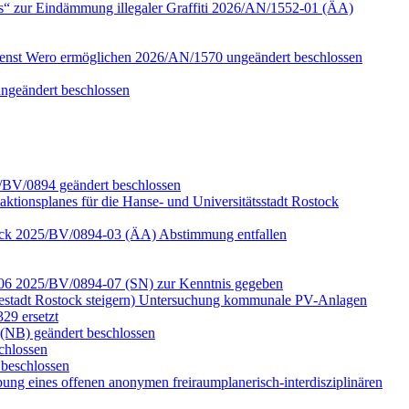
s“ zur Eindämmung illegaler Graffiti 2026/AN/1552-01 (ÄA)
ienst Wero ermöglichen 2026/AN/1570 ungeändert beschlossen
ungeändert beschlossen
5/BV/0894 geändert beschlossen
aktionsplanes für die Hanse- und Universitätsstadt Rostock
ostock 2025/BV/0894-03 (ÄA) Abstimmung entfallen
d -06 2025/BV/0894-07 (SN) zur Kenntnis gegeben
estadt Rostock steigern) Untersuchung kommunale PV-Anlagen
29 ersetzt
(NB) geändert beschlossen
chlossen
beschlossen
ung eines offenen anonymen freiraumplanerisch-interdisziplinären