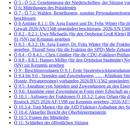
Ö 5 - Ö 5.2: Genehmigung der Niederschriften, der Sitzung 
Ö 6: Mitteilungen des Präsidenten
Ö 7 - Ö 7.1: Wahlen, Bestellungen, sonstige Personalangelegen
beschlossen
Ö 8 Anträge 8.1.1: Dr. Anja Eggert und Dr. Felix Winter (f
Gewalt 2026/AN/1568 ungeändert beschlossen, 2026/AN/1568
Ö 8.2 - 8.2.1: Uwe Michaelis (für den Ortsbeirat Groß Klei
01 (SN) zur Kenntnis gegeben
Ö 8.3 - 8.3.2: Dr. Anja Eggert, Dr. Felix Winter (für die 
gegeben, Thoralf Sens (für die Fraktion der SPD) Mehr Zebra
Ö 8.4 - Ö 8.4.1.: Chris Günther (für die CDU-Fraktion) Prü
Ö 8.8 - 8.8.1: Hannes Möller (für den Ortsbeirat Stadtmitte
(SN) zur Kenntnis gegeben
Ö 9 - Beschlussvorlagen Ö 9.1: Erste Sportentwicklungsplanu
Ö 9.4 bis 9.6 - Spenden und Zuwendungen, …. „Klinikum Südsta
Hospiz, Privatpersonen) vorhanden 2026/BV/1562 ungeändert 
Ö 9.5: Annahme von Spenden und Zuwendungen an den Eigenbet
Ö 9.6: Annahme einer Zuwendung in Form einer Erbschaft an 
Ö 10.3 - Anfragen der Fraktionen Ö 10.3.2: Lajos Orban (für d
Rostock 2025 2026/AF/1598 zur Kenntnis gegeben, 2026/AF/
Ö 10.3.4: Toni Marten (für die AfD Fraktion) Aufnahme des S
Ö 10.4: Aktueller Bericht der Oberbürgermeisterin
Ö 10.5: Fragen der Mitglieder
Ö 11: Schließen der öffentlichen Sitzung