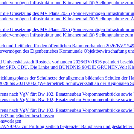
(Sondervermögen Infrastruktur und Klimaneutralität) Stellungnahme
n für die Umsetzung des MV-Plans 2035 (Sondervermögen Infrastruktur
(Sondervermögen Infrastruktur und Klimaneutralität) Stellungnahme 
n für die Umsetzung des MV-Plans 2035 (Sondervermögen Infrastruktur
(Sondervermögen Infrastruktur und Klimaneutralität) Stellungnahme
ch und Leitfaden für den öffentlichen Raum vorhanden 2026/BV/1549
rvermögen des Eigenbetriebes Kommunale Objektbewirtschaftung und 
nd Universitätsstadt Rostock vorhanden 2026/BV/1616 geändert beschlo
en der SPD, CDU, Die Linke und BÜNDNIS 90/DIE GRÜNEN.Volt Klei
wicklungsplanes der Schulnetze der allgemein bildenden Schulen der Ha
028 bis 2031/2032 (Weiterbetrieb Schulwerkstatt an der Regionalen 
rfahrens nach VgV für: Bw 102, Ersatzneubau Vorpommernbrücke sowi
rfahrens nach VgV für: Bw 102, Ersatzneubau Vorpommernbrücke sowi
rfahrens nach VgV für: Bw 102, Ersatzneubau Vorpommernbrücke sowi
633 ungeändert beschlossen
onsvorlagen
25/AN/0972 zur Prüfung zeitlich begrenzter Bauphasen und gestaffel