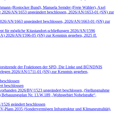
mann (Rostocker Bund), Manuela Semder (Freie Wähler), Axel
lle 2026/AN/1653 ungeändert beschlossen, 2026/AN/1653-01 (SN) zur
tzen 2026/AN/1663 ungeändert beschlossen, 2026/AN/1663-01 (SN) zur
pt für mögliche Kitastandort-schließungen 2026/AN/1596
A) 2026/AN/1596-05 (SN) zur Kenntnis gegeben, 2025 ff.
 Vorsitzende der Fraktionen der SPD, Die Linke und BÜNDNIS
legen 2026/AN/1711-01 (SN) zur Kenntnis gegeben,
beschlossen
t beschlossen
 vorhanden 2026/BV/1523 ungeändert beschlossen, (Stellungnahme
) Bebauungsplan Nr. 13.W.189 „Wohngebiet Nobelstraße“,
V/1526 geändert beschlossen
-Plans 2035 (Sondervermögen Infrastruktur und Klimaneutralität),