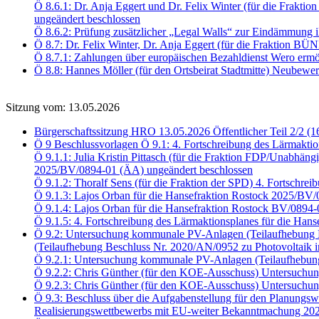
Ö 8.6.1: Dr. Anja Eggert und Dr. Felix Winter (für die Fra
ungeändert beschlossen
Ö 8.6.2: Prüfung zusätzlicher „Legal Walls“ zur Eindämmung i
Ö 8.7: Dr. Felix Winter, Dr. Anja Eggert (für die Fraktio
Ö 8.7.1: Zahlungen über europäischen Bezahldienst Wero er
Ö 8.8: Hannes Möller (für den Ortsbeirat Stadtmitte) Neubewe
Sitzung vom: 13.05.2026
Bürgerschaftssitzung HRO 13.05.2026 Öffentlicher Teil 2/2 (1
Ö 9 Beschlussvorlagen Ö 9.1: 4. Fortschreibung des Lärmaktio
Ö 9.1.1: Julia Kristin Pittasch (für die Fraktion FDP/Unabhäng
2025/BV/0894-01 (ÄA) ungeändert beschlossen
Ö 9.1.2: Thoralf Sens (für die Fraktion der SPD) 4. Fortschr
Ö 9.1.3: Lajos Orban für die Hansefraktion Rostock 2025/BV
Ö 9.1.4: Lajos Orban für die Hansefraktion Rostock BV/0894
Ö 9.1.5: 4. Fortschreibung des Lärmaktionsplanes für die Han
Ö 9.2: Untersuchung kommunale PV-Anlagen (Teilaufhebung B
(Teilaufhebung Beschluss Nr. 2020/AN/0952 zu Photovoltaik i
Ö 9.2.1: Untersuchung kommunale PV-Anlagen (Teilaufhebun
Ö 9.2.2: Chris Günther (für den KOE-Ausschuss) Untersuch
Ö 9.2.3: Chris Günther (für den KOE-Ausschuss) Untersu
Ö 9.3: Beschluss über die Aufgabenstellung für den Planungsw
Realisierungswettbewerbs mit EU-weiter Bekanntmachung 202