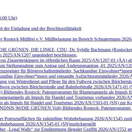
6:00 Uhr)
it der Einladung und der Beschlussfähigkeit
er Rostock Müllfrei e.V. Müllbelastung im Bereich Schnatermann 202
/DIE GRÜNEN, DIE LINKE, CDU, Dr. Sybille Bachmann (Rostocker Bu
m 2025/AN/1207 ungeändert beschlossen,
g von Zigarettenkippen im öffentlichen Raum 2025/AN/1207-01 (ÄA) a
 Raum Stellungnahme zum Antrag und Änderungsantrag -01 2025/AN/12
arenzregister für Bürgerschaftsmitglieder, Sachkundige Einwohner*inne
achkundige Einwohner*innen und entsandte Aufsichtsratsmitglieder 202
tellung von Winterdienst und Pflege für den Fußweg zwischen Bleiche
 Fußweg zwischen Bleicherstraße und Bahnhofstraße 2026/AN/1471-01 
ge) Blühendes Rostock: Patenprogramm für Blumenampeln als Impuls für 
umenampeln als Impuls für Handel und Tourismus vorhanden 2026/AN
n als Impuls für Handel und Tourismus 2026/AN/1503-01 (SN) zur Ke
ion BÜNDNIS 90/DIE GRÜNEN.Volt) Blühendes Rostock: Patenprogramm 
cher Potenzialflächen für zukünftige Wohnbebauung 2026/AN/1545 zurüc
e Wohnbebauung 2026/AN/1545-01 (SN)zurückgestellt
cher „Legal Walls“ zur Eindämmung illegaler Graffiti 2026/AN/1552 ge