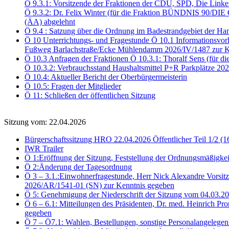
Ö 9.3.1: Vorsitzende der Fraktionen der CDU, SPD, Die Link
Ö 9.3.2: Dr. Felix Winter (für die Fraktion BÜNDNIS 90/DI
(ÄA) abgelehnt
Ö 9.4 : Satzung über die Ordnung im Badestrandgebiet der Ha
Ö 10 Unterrichtungs- und Fragestunde Ö 10.1 Informationsvor
Fußweg Barlachstraße/Ecke Mühlendamm 2026/IV/1487 zur K
Ö 10.3 Anfragen der Fraktionen Ö 10.3.1: Thoralf Sens (für d
Ö 10.3.2: Verbrauchsstand Haushaltsmittel P+R Parkplätze 2
Ö 10.4: Aktueller Bericht der Oberbürgermeisterin
Ö 10.5: Fragen der Mitglieder
Ö 11: Schließen der öffentlichen Sitzung
Sitzung vom: 22.04.2026
Bürgerschaftssitzung HRO 22.04.2026 Öffentlicher Teil 1/2 (1
IWR Trailer
Ö 1:Eröffnung der Sitzung, Feststellung der Ordnungsmäßigkei
Ö 2:Änderung der Tagesordnung
Ö 3 – 3.1.:Einwohnerfragestunde, Herr Nick Alexandre Vorsitz
2026/AR/1541-01 (SN) zur Kenntnis gegeben
Ö 5: Genehmigung der Niederschrift der Sitzung vom 04.03.
Ö 6 – 6.1: Mitteilungen des Präsidenten, Dr. med. Heinrich Pr
gegeben
Ö 7 – Ö7.1: Wahlen, Bestellungen, sonstige Personalangelegen