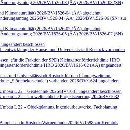
 zum Änderungsantrag 2026/BV/1526-03 (ÄA) 2026/BV/1526-08 (SN)
 und Klimaneutralität) 2026/BV/1526-04 (ÄA) abgelehnt
zu Änderungsantrag 2026/BV/1526-04 (ÄA) 2026/BV/1526-06 (SN) zur
 und Klimaneutralität) 2026/BV/1526-05 (ÄA) abgelehnt
 zum Änderungsantrag 2026/BV/1526-05 (ÄA) 2026/BV/1526-07 (SN)
 ungeändert beschlossen
–entwicklung der Hanse- und Universitätsstadt Rostock vorhanden
ssen, (für die Fraktion der SPD) Kleingartenförderrichtlinie HRO
ngartenförderrichtlinie HRO 2026/BV/1616-02 (ÄA) ungeändert
nse- und Universitätsstadt Rostock für den Planungszeitraum
Schule „Störtebekerschule“) vorhanden 2026/BV/1624 ungeändert
e Umbau L 22 – Geotechnik 2026/BV/1631 ungeändert beschlossen
e Umbau L 22 – Umweltfachliche Projektsteuerung 2026/BV/1632
e Umbau L 22 – Objektplanung Ingenieurbauwerke, Fachplanung
ter Bauphasen in Rostock-Warnemünde 2026/IV/1588 zur Kenntnis