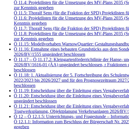
Ö 11.4: Projektlisten für die Umsetzung des MV-Plans 2035 
zur Kenntnis gegeben
Ö 11.5: Thoralf Sens (für die Fraktion der SPD) Projektliste
Ö 11.6: Projektlisten für die Umsetzung des MV-Plans 2035 
Kenntnis gegeben
Ö 11.7: Thoralf Sens (für die Fraktion der SPD) Projektliste
Ö 11.8: Projektlisten für die Umsetzung des MV-Plans 2035 
zur Kenntnis gegeben
Ö 11.15: Modellvorhaben WarnowQuartier: Gestaltungshandbu
Ö 11.16: Entnahme eines bebauten Grundstücks aus dem Sonde
2026/BV/1555 ungeändert beschlossen
Ö 11.17 – Ö 11.17.2: Kleingartenförderrichtlinie der Hanse- u
2026/BV/1616-01 (ÄA) ungeändert beschlossen, r Fraktion
beschlossen
Ö 11.18: 1. Aktualisierung der 5. Fortschreibung des Schulent
2022/2023 bis 2026/2027 und für den Prognosezeitraum 2027/2
beschlossen
Ö 11.19: Entscheidung über die Einleitung eines Vergabeve
Ö 11.20: Entscheidung über die Einleitung eines Vergabeve
ungeändert beschlossen
Ö 11.21: Entscheidung über die Einleitung eines Vergabeve
Tragwerksplanung, Objektplanung Verkehrsanlagen 2026/BV/1
Ö 12 – Ö 12.1.5: Unterrichtungs- und Fragestunde – Informati
Ö 12.1.1: Information zum Beschluss der Bürgerschaft Nr. 20
gegeben