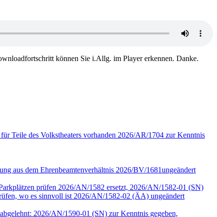
wnloadfortschritt können Sie i.Allg. im Player erkennen. Danke.
 für Teile des Volkstheaters vorhanden 2026/AR/1704 zur Kenntnis
assung aus dem Ehrenbeamtenverhältnis 2026/BV/1681ungeändert
r Parkplätzen prüfen 2026/AN/1582 ersetzt, 2026/AN/1582-01 (SN)
en, wo es sinnvoll ist 2026/AN/1582-02 (ÄA) ungeändert
90 abgelehnt: 2026/AN/1590-01 (SN) zur Kenntnis gegeben,