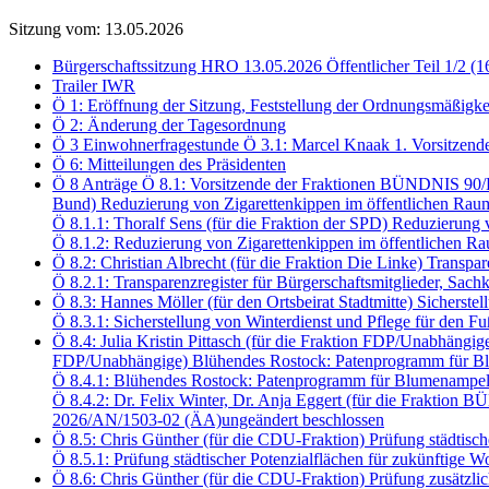
Sitzung vom: 13.05.2026
Bürgerschaftssitzung HRO 13.05.2026 Öffentlicher Teil 1/2 (1
Trailer IWR
Ö 1: Eröffnung der Sitzung, Feststellung der Ordnungsmäßigke
Ö 2: Änderung der Tagesordnung
Ö 3 Einwohnerfragestunde Ö 3.1: Marcel Knaak 1. Vorsitzend
Ö 6: Mitteilungen des Präsidenten
Ö 8 Anträge Ö 8.1: Vorsitzende der Fraktionen BÜNDNIS 90
Bund) Reduzierung von Zigarettenkippen im öffentlichen Rau
Ö 8.1.1: Thoralf Sens (für die Fraktion der SPD) Reduzierun
Ö 8.1.2: Reduzierung von Zigarettenkippen im öffentlichen
Ö 8.2: Christian Albrecht (für die Fraktion Die Linke) Transp
Ö 8.2.1: Transparenzregister für Bürgerschaftsmitglieder, S
Ö 8.3: Hannes Möller (für den Ortsbeirat Stadtmitte) Sichers
Ö 8.3.1: Sicherstellung von Winterdienst und Pflege für den
Ö 8.4: Julia Kristin Pittasch (für die Fraktion FDP/Unabhängi
FDP/Unabhängige) Blühendes Rostock: Patenprogramm für Bl
Ö 8.4.1: Blühendes Rostock: Patenprogramm für Blumenampel
Ö 8.4.2: Dr. Felix Winter, Dr. Anja Eggert (für die Frakt
2026/AN/1503-02 (ÄA)ungeändert beschlossen
Ö 8.5: Chris Günther (für die CDU-Fraktion) Prüfung städtis
Ö 8.5.1: Prüfung städtischer Potenzialflächen für zukünftig
Ö 8.6: Chris Günther (für die CDU-Fraktion) Prüfung zusätzli