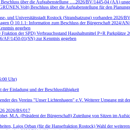
e Beschluss über die Aufgabenstellung ….2026/BV/1445-04 (ÄA) unge
E GRÜNEN.Volt) Beschluss über die Aufgabenstellung für den Planun
nse- und Universitätsstadt Rostock (Strandsatzung) vorhanden 2026/B
lagen Ö 10.1.1: Information zum Beschluss der Bürgerschaft 2024/AN/
enntnis gegeben
ie Fraktion der SPD) Verbrauchsstand Haushaltsmittel P+R Parkplätze
026/AF/1450-01(SN) zur Kenntnis gegeben
6:00 Uhr)
t der Einladung und der Beschlussfähigkeit
ender des Vereins "Unser Lichtenhagen" e.V. Weiterer Umgang mit der
2026 2026/BS/017
ophet, M.A. (Präsident der Bürgerschaft) Zuteilung von Sitzen im Auf
heiten, Lajos Orban (für die Hansefraktion Rostock) Wahl der weitere