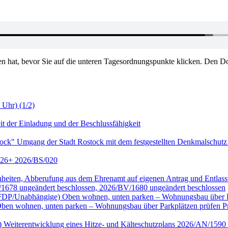
en hat, bevor Sie auf die unteren Tagesordnungspunkte klicken. Den Do
 Uhr) (1/2)
it der Einladung und der Beschlussfähigkeit
tock" Umgang der Stadt Rostock mit dem festgestellten Denkmalschutz
2026+ 2026/BS/020
genheiten, Abberufung aus dem Ehrenamt auf eigenen Antrag und Entl
/1678 ungeändert beschlossen, 2026/BV/1680 ungeändert beschlossen
ktion FDP/Unabhängige) Oben wohnen, unten parken – Wohnungsbau übe
wohnen, unten parken – Wohnungsbau über Parkplätzen prüfen Prüf
nke) Weiterentwicklung eines Hitze- und Kälteschutzplans 2026/AN/15