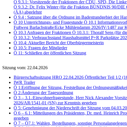
Ö 9.3.1: Vorsitzende der Fraktionen der CDU, SPD, Die Link
Ö 9.3.2: Dr. Felix Winter (für die Fraktion BÜNDNIS 90/DI
(ÄA) abgelehnt
Ö 9.4 : Satzung über die Ordnung im Badestrandgebiet der Ha
Ö 10 Unterrichtungs- und Fragestunde Ö 10.1 Informationsvor
Fußweg Barlachstraße/Ecke Mühlendamm 2026/IV/1487 zur K
Ö 10.3 Anfragen der Fraktionen Ö 10.3.1: Thoralf Sens (für d
Ö 10.3.2: Verbrauchsstand Haushaltsmittel P+R Parkplätze 2
Ö 10.4: Aktueller Bericht der Oberbürgermeisterin
Ö 10.5: Fragen der Mitglieder
Ö 11: Schließen der öffentlichen Sitzung
Sitzung vom: 22.04.2026
Bürgerschaftssitzung HRO 22.04.2026 Öffentlicher Teil 1/2 (1
IWR Trailer
Ö 1:Eröffnung der Sitzung, Feststellung der Ordnungsmäßigkei
Ö 2:Änderung der Tagesordnung
Ö 3 – 3.1.:Einwohnerfragestunde, Herr Nick Alexandre Vorsitz
2026/AR/1541-01 (SN) zur Kenntnis gegeben
Ö 5: Genehmigung der Niederschrift der Sitzung vom 04.03.
Ö 6 – 6.1: Mitteilungen des Präsidenten, Dr. med. Heinrich Pr
gegeben
Ö 7 – Ö7.1: Wahlen, Bestellungen, sonstige Personalangelegen