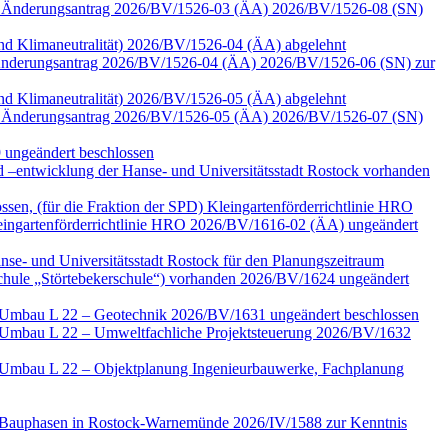
 zum Änderungsantrag 2026/BV/1526-03 (ÄA) 2026/BV/1526-08 (SN)
 und Klimaneutralität) 2026/BV/1526-04 (ÄA) abgelehnt
zu Änderungsantrag 2026/BV/1526-04 (ÄA) 2026/BV/1526-06 (SN) zur
 und Klimaneutralität) 2026/BV/1526-05 (ÄA) abgelehnt
 zum Änderungsantrag 2026/BV/1526-05 (ÄA) 2026/BV/1526-07 (SN)
 ungeändert beschlossen
–entwicklung der Hanse- und Universitätsstadt Rostock vorhanden
ssen, (für die Fraktion der SPD) Kleingartenförderrichtlinie HRO
ngartenförderrichtlinie HRO 2026/BV/1616-02 (ÄA) ungeändert
nse- und Universitätsstadt Rostock für den Planungszeitraum
Schule „Störtebekerschule“) vorhanden 2026/BV/1624 ungeändert
e Umbau L 22 – Geotechnik 2026/BV/1631 ungeändert beschlossen
e Umbau L 22 – Umweltfachliche Projektsteuerung 2026/BV/1632
e Umbau L 22 – Objektplanung Ingenieurbauwerke, Fachplanung
ter Bauphasen in Rostock-Warnemünde 2026/IV/1588 zur Kenntnis