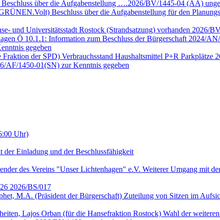
e Beschluss über die Aufgabenstellung ….2026/BV/1445-04 (ÄA) unge
E GRÜNEN.Volt) Beschluss über die Aufgabenstellung für den Planun
nse- und Universitätsstadt Rostock (Strandsatzung) vorhanden 2026/B
lagen Ö 10.1.1: Information zum Beschluss der Bürgerschaft 2024/AN/
enntnis gegeben
ie Fraktion der SPD) Verbrauchsstand Haushaltsmittel P+R Parkplätze
026/AF/1450-01(SN) zur Kenntnis gegeben
6:00 Uhr)
t der Einladung und der Beschlussfähigkeit
ender des Vereins "Unser Lichtenhagen" e.V. Weiterer Umgang mit der
2026 2026/BS/017
ophet, M.A. (Präsident der Bürgerschaft) Zuteilung von Sitzen im Auf
heiten, Lajos Orban (für die Hansefraktion Rostock) Wahl der weitere