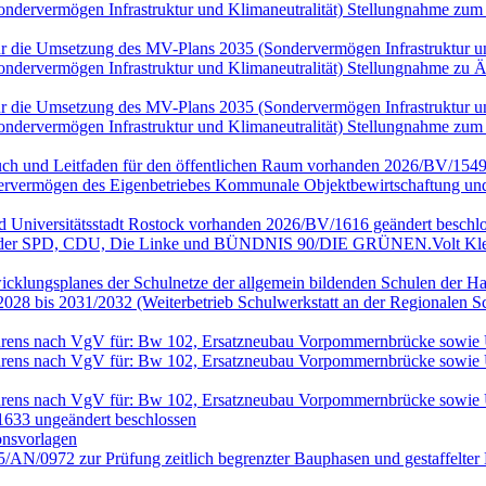
(Sondervermögen Infrastruktur und Klimaneutralität) Stellungnahme
n für die Umsetzung des MV-Plans 2035 (Sondervermögen Infrastruktur
(Sondervermögen Infrastruktur und Klimaneutralität) Stellungnahme 
n für die Umsetzung des MV-Plans 2035 (Sondervermögen Infrastruktur
(Sondervermögen Infrastruktur und Klimaneutralität) Stellungnahme
ch und Leitfaden für den öffentlichen Raum vorhanden 2026/BV/1549
rvermögen des Eigenbetriebes Kommunale Objektbewirtschaftung und 
nd Universitätsstadt Rostock vorhanden 2026/BV/1616 geändert beschlo
en der SPD, CDU, Die Linke und BÜNDNIS 90/DIE GRÜNEN.Volt Klei
wicklungsplanes der Schulnetze der allgemein bildenden Schulen der Ha
028 bis 2031/2032 (Weiterbetrieb Schulwerkstatt an der Regionalen 
rfahrens nach VgV für: Bw 102, Ersatzneubau Vorpommernbrücke sowi
rfahrens nach VgV für: Bw 102, Ersatzneubau Vorpommernbrücke sowi
rfahrens nach VgV für: Bw 102, Ersatzneubau Vorpommernbrücke sowi
633 ungeändert beschlossen
onsvorlagen
25/AN/0972 zur Prüfung zeitlich begrenzter Bauphasen und gestaffel