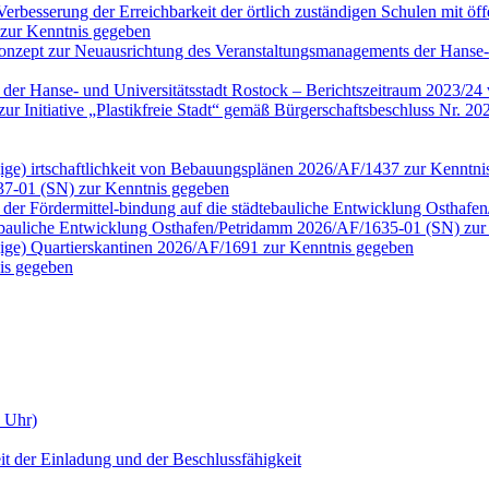
erbesserung der Erreichbarkeit der örtlich zuständigen Schulen mit öf
 zur Kenntnis gegeben
onzept zur Neuausrichtung des Veranstaltungsmanagements der Hanse-
n der Hanse- und Universitätsstadt Rostock – Berichtszeitraum 2023/2
tt zur Initiative „Plastikfreie Stadt“ gemäß Bürgerschaftsbeschluss N
ngige) irtschaftlichkeit von Bebauungsplänen 2026/AF/1437 zur Kenntn
37-01 (SN) zur Kenntnis gegeben
der Fördermittel-bindung auf die städtebauliche Entwicklung Osthaf
tebauliche Entwicklung Osthafen/Petridamm 2026/AF/1635-01 (SN) zur
ngige) Quartierskantinen 2026/AF/1691 zur Kenntnis gegeben
is gegeben
0 Uhr)
it der Einladung und der Beschlussfähigkeit