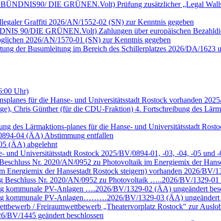
ktion BÜNDNIS90/ DIE GRÜNEN.Volt) Prüfung zusätzlicher „Legal Wall
llegaler Graffiti 2026/AN/1552-02 (SN) zur Kenntnis gegeben
n BÜNDNIS 90/DIE GRÜNEN.Volt) Zahlungen über europäischen Bezahld
möglichen 2026/AN/1570-01 (SN) zur Kenntnis gegeben
rtung der Busumleitung im Bereich des Schillerplatzes 2026/DA/1623 
6:00 Uhr)
nsplanes für die Hanse- und Universitätsstadt Rostock vorhanden 202
ige), Chris Günther (für die CDU-Fraktion) 4. Fortschreibung des Lärm
eibung des Lärmaktions-planes für die Hanse- und Universitätsstadt R
/0894-04 (ÄA) Abstimmung entfallen
-05 (ÄA) abgelehnt
se- und Universitätsstadt Rostock 2025/BV/0894-01, -03, -04, -05 un
eschluss Nr. 2020/AN/0952 zu Photovoltaik im Energiemix der Hans
m Energiemix der Hansestadt Rostock steigern) vorhanden 2026/BV/13
g Beschluss Nr. 2020/AN/0952 zu Photovoltaik …..2026/BV/1329-01 
ung kommunale PV-Anlagen ….2026/BV/1329-02 (ÄA) ungeändert bes
chung kommunale PV-Anlagen………2026/BV/1329-03 (ÄA) ungeändert 
ettbewerb / Freiraumwettbewerb „Theatervorplatz Rostock" zur Auslob
6/BV/1445 geändert beschlossen