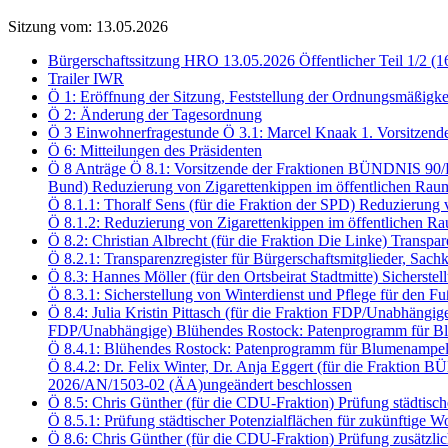
Sitzung vom: 13.05.2026
Bürgerschaftssitzung HRO 13.05.2026 Öffentlicher Teil 1/2 (1
Trailer IWR
Ö 1: Eröffnung der Sitzung, Feststellung der Ordnungsmäßigke
Ö 2: Änderung der Tagesordnung
Ö 3 Einwohnerfragestunde Ö 3.1: Marcel Knaak 1. Vorsitzend
Ö 6: Mitteilungen des Präsidenten
Ö 8 Anträge Ö 8.1: Vorsitzende der Fraktionen BÜNDNIS 90
Bund) Reduzierung von Zigarettenkippen im öffentlichen Rau
Ö 8.1.1: Thoralf Sens (für die Fraktion der SPD) Reduzierun
Ö 8.1.2: Reduzierung von Zigarettenkippen im öffentlichen
Ö 8.2: Christian Albrecht (für die Fraktion Die Linke) Transp
Ö 8.2.1: Transparenzregister für Bürgerschaftsmitglieder, S
Ö 8.3: Hannes Möller (für den Ortsbeirat Stadtmitte) Sichers
Ö 8.3.1: Sicherstellung von Winterdienst und Pflege für den
Ö 8.4: Julia Kristin Pittasch (für die Fraktion FDP/Unabhängi
FDP/Unabhängige) Blühendes Rostock: Patenprogramm für Bl
Ö 8.4.1: Blühendes Rostock: Patenprogramm für Blumenampel
Ö 8.4.2: Dr. Felix Winter, Dr. Anja Eggert (für die Frakt
2026/AN/1503-02 (ÄA)ungeändert beschlossen
Ö 8.5: Chris Günther (für die CDU-Fraktion) Prüfung städtis
Ö 8.5.1: Prüfung städtischer Potenzialflächen für zukünftig
Ö 8.6: Chris Günther (für die CDU-Fraktion) Prüfung zusätzli