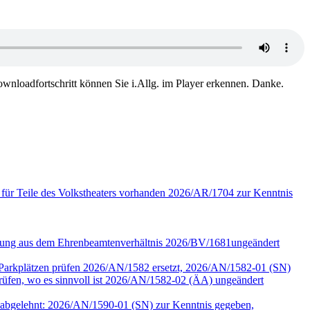
wnloadfortschritt können Sie i.Allg. im Player erkennen. Danke.
 für Teile des Volkstheaters vorhanden 2026/AR/1704 zur Kenntnis
assung aus dem Ehrenbeamtenverhältnis 2026/BV/1681ungeändert
r Parkplätzen prüfen 2026/AN/1582 ersetzt, 2026/AN/1582-01 (SN)
en, wo es sinnvoll ist 2026/AN/1582-02 (ÄA) ungeändert
90 abgelehnt: 2026/AN/1590-01 (SN) zur Kenntnis gegeben,