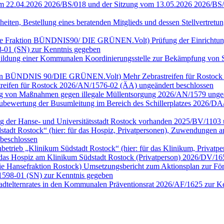
vom 22.04.2026 2026/BS/018 und der Sitzung vom 13.05.2026 2026/BS
heiten, Bestellung eines beratenden Mitglieds und dessen Stellvertre
ür die Fraktion BÜNDNIS90/ DIE GRÜNEN.Volt) Prüfung der Einrichtu
-01 (SN) zur Kenntnis gegeben
n) Bildung einer Kommunalen Koordinierungsstelle zur Bekämpfung vo
Fraktion BÜNDNIS 90/DIE GRÜNEN.Volt) Mehr Zebrastreifen für Rostoc
streifen für Rostock 2026/AN/1576-02 (ÄA) ungeändert beschlossen
fung von Maßnahmen gegen illegale Müllentsorgung 2026/AN/1579 ung
) Neubewertung der Busumleitung im Bereich des Schillerplatzes 2026
ng der Hanse- und Universitätsstadt Rostock vorhanden 2025/BV/1103 
dt Rostock“ (hier: für das Hospiz, Privatpersonen), Zuwendungen an 
beschlossen
rieb „Klinikum Südstadt Rostock“ (hier: für das Klinikum, Privatp
das Hospiz am Klinikum Südstadt Rostock (Privatperson) 2026/DV/16
ie Hansefraktion Rostock) Umsetzungsbericht zum Aktionsplan zur Förd
1598-01 (SN) zur Kenntnis gegeben
tadtelternrates in den Kommunalen Präventionsrat 2026/AF/1625 zur 