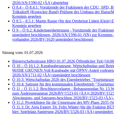
2026/AN/1590-02 (ÄA) abgelehnt
Ö 8.4 – Ö 8.4.1: Vorsitzende der Fraktionen der CDU, SPD
Tolksdorff (Rostocker Bund) Prüfung des Umbaus der HanseMe
Kenntnis gegeben
Ö 8.5 – 8.5.1: Martin Raspe (für den Ortsbeirat Lütten Klein)
Kenntnis gegeben
Ö 9 – Ö 9.2: Kindertagesbetreuung - Vorsitzende der Frakti
ungeändert beschlossen, 2026/AN/1596-01 (SN) zur Kenntnis
vorhanden 2026/BV/1620 ungeändert beschlossen
Sitzung vom: 01.07.2026
Bürgerschaftssitzung HRO 01.07.2026 Öffentlicher Teil (16:00
Ö 10 – Ö 10.1.2: Kurabgabesatzung, Wirtschaftsplan und Bet
90/DIE GRÜNEN.Volt Kurabgabe mit ÖPNV-Anteil vorlegen 2
2026/AN/1711-02 (ÄA) ungeändert beschlossen
Ö 10.3: Wirtschaftsplan 2026 des Eigenbetriebes "Tourismus
Ö 10.4: Satzung für den kommunalen Eigenbetrieb "Tourismu
Ö 11 – Ö 11.1.2: Beschlussvorlagen - Bebauungsplan Nr. 13
zum Änderungsantrag 2026/BV/1523-01 (ÄA)) 2026/BV/1523-02
Abwägungs- und Satzungs-beschluss 2026/BV/1523-03 (ÄA) 
Ö 11.2: Projektlisten für die Umsetzung des MV-Plans 2035 (
Ö 11.3: Dr. Anja Eggert, Dr. Felix Winter (für die Fraktion
hier: Spielplatz-Sanierung 2026/BV/1526-03 (ÄA) ungeändert 