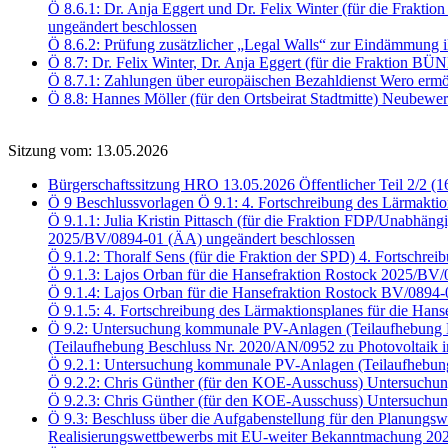
Ö 8.6.1: Dr. Anja Eggert und Dr. Felix Winter (für die Fra
ungeändert beschlossen
Ö 8.6.2: Prüfung zusätzlicher „Legal Walls“ zur Eindämmung i
Ö 8.7: Dr. Felix Winter, Dr. Anja Eggert (für die Fraktio
Ö 8.7.1: Zahlungen über europäischen Bezahldienst Wero er
Ö 8.8: Hannes Möller (für den Ortsbeirat Stadtmitte) Neubewe
Sitzung vom: 13.05.2026
Bürgerschaftssitzung HRO 13.05.2026 Öffentlicher Teil 2/2 (1
Ö 9 Beschlussvorlagen Ö 9.1: 4. Fortschreibung des Lärmaktio
Ö 9.1.1: Julia Kristin Pittasch (für die Fraktion FDP/Unabhäng
2025/BV/0894-01 (ÄA) ungeändert beschlossen
Ö 9.1.2: Thoralf Sens (für die Fraktion der SPD) 4. Fortschr
Ö 9.1.3: Lajos Orban für die Hansefraktion Rostock 2025/BV
Ö 9.1.4: Lajos Orban für die Hansefraktion Rostock BV/0894
Ö 9.1.5: 4. Fortschreibung des Lärmaktionsplanes für die Han
Ö 9.2: Untersuchung kommunale PV-Anlagen (Teilaufhebung B
(Teilaufhebung Beschluss Nr. 2020/AN/0952 zu Photovoltaik i
Ö 9.2.1: Untersuchung kommunale PV-Anlagen (Teilaufhebun
Ö 9.2.2: Chris Günther (für den KOE-Ausschuss) Untersuch
Ö 9.2.3: Chris Günther (für den KOE-Ausschuss) Untersu
Ö 9.3: Beschluss über die Aufgabenstellung für den Planungsw
Realisierungswettbewerbs mit EU-weiter Bekanntmachung 202