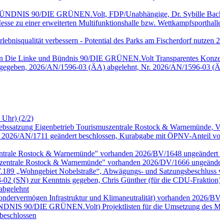
, BÜNDNIS 90/DIE GRÜNEN.Volt, FDP/Unabhängige, Dr. Sybille Bach
sse zu einer erweiterten Multifunktionshalle bzw. Wettkampfsportha
 Erlebnisqualität verbessern - Potential des Parks am Fischerdorf nu
onen Die Linke und Bündnis 90/DIE GRÜNEN.Volt Transparentes Konze
 gegeben, 2026/AN/1596-03 (ÄA) abgelehnt, Nr. 2026/AN/1596-03 (Ä
 Uhr) (2/2)
riebssatzung Eigenbetrieb Tourismuszentrale Rostock & Warnemünde,
026/AN/1711 geändert beschlossen, Kurabgabe mit ÖPNV-Anteil vor
zentrale Rostock & Warnemünde" vorhanden 2026/BV/1648 ungeändert 
szentrale Rostock & Warnemünde" vorhanden 2026/DV/1666 ungeänder
.W.189 „Wohngebiet Nobelstraße“, Abwägungs- und Satzungsbeschluss
 (SN) zur Kenntnis gegeben, Chris Günther (für die CDU-Fraktion
abgelehnt
Sondervermögen Infrastruktur und Klimaneutralität) vorhanden 2026/B
 BÜNDNIS 90/DIE GRÜNEN.Volt) Projektlisten für die Umsetzung des MV
beschlossen