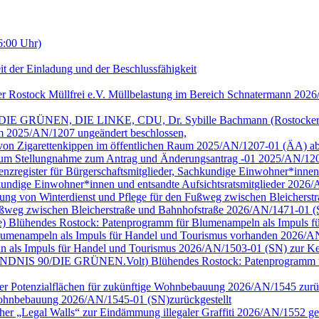
6:00 Uhr)
it der Einladung und der Beschlussfähigkeit
er Rostock Müllfrei e.V. Müllbelastung im Bereich Schnatermann 202
/DIE GRÜNEN, DIE LINKE, CDU, Dr. Sybille Bachmann (Rostocker Bu
m 2025/AN/1207 ungeändert beschlossen,
g von Zigarettenkippen im öffentlichen Raum 2025/AN/1207-01 (ÄA) a
 Raum Stellungnahme zum Antrag und Änderungsantrag -01 2025/AN/12
arenzregister für Bürgerschaftsmitglieder, Sachkundige Einwohner*inne
achkundige Einwohner*innen und entsandte Aufsichtsratsmitglieder 202
tellung von Winterdienst und Pflege für den Fußweg zwischen Bleiche
 Fußweg zwischen Bleicherstraße und Bahnhofstraße 2026/AN/1471-01 
ge) Blühendes Rostock: Patenprogramm für Blumenampeln als Impuls für 
umenampeln als Impuls für Handel und Tourismus vorhanden 2026/AN
n als Impuls für Handel und Tourismus 2026/AN/1503-01 (SN) zur Ke
ion BÜNDNIS 90/DIE GRÜNEN.Volt) Blühendes Rostock: Patenprogramm 
cher Potenzialflächen für zukünftige Wohnbebauung 2026/AN/1545 zurüc
e Wohnbebauung 2026/AN/1545-01 (SN)zurückgestellt
cher „Legal Walls“ zur Eindämmung illegaler Graffiti 2026/AN/1552 ge