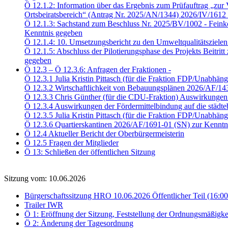
Ö 12.1.2: Information über das Ergebnis zum Prüfauftrag „zur V
Ortsbeiratsbereich“ (Antrag Nr. 2025/AN/1344) 2026/IV/1612
Ö 12.1.3: Sachstand zum Beschluss Nr. 2025/BV/1002 - Feink
Kenntnis gegeben
Ö 12.1.4: 10. Umsetzungsbericht zu den Umweltqualitätsziele
Ö 12.1.5: Abschluss der Pilotierungsphase des Projekts Beitri
gegeben
Ö 12.3 – Ö 12.3.6: Anfragen der Fraktionen -
Ö 12.3.1 Julia Kristin Pittasch (für die Fraktion FDP/Unabhä
Ö 12.3.2 Wirtschaftlichkeit von Bebauungsplänen 2026/AF/14
Ö 12.3.3 Chris Günther (für die CDU-Fraktion) Auswirkungen 
Ö 12.3.4 Auswirkungen der Fördermittelbindung auf die städ
Ö 12.3.5 Julia Kristin Pittasch (für die Fraktion FDP/Unabhä
Ö 12.3.6 Quartierskantinen 2026/AF/1691-01 (SN) zur Kenntn
Ö 12.4 Aktueller Bericht der Oberbürgermeisterin
Ö 12.5 Fragen der Mitglieder
Ö 13: Schließen der öffentlichen Sitzung
Sitzung vom: 10.06.2026
Bürgerschaftssitzung HRO 10.06.2026 Öffentlicher Teil (16:0
Trailer IWR
Ö 1: Eröffnung der Sitzung, Feststellung der Ordnungsmäßigke
Ö 2: Änderung der Tagesordnung