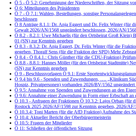
Ö 5 - Ö 5.2: Genehmigung der Niederschriften, der Sitzung 
Ö 6: Mitteilungen des Präsidenten
Ö 7 - Ö 7.1: Wahlen, Bestellungen, sonstige Personalangelegen
beschlossen
Ö 8 Anträge 8.1.1: Dr. Anja Eggert und Dr. Felix Winter (f
Gewalt 2026/AN/1568 ungeändert beschlossen, 2026/AN/1568
Ö 8.2 - 8.2.1: Uwe Michaelis (für den Ortsbeirat Groß Klei
01 (SN) zur Kenntnis gegeben
Ö 8.3 - 8.3.2: Dr. Anja Eggert, Dr. Felix Winter (für die 
gegeben, Thoralf Sens (für die Fraktion der SPD) Mehr Zebra
Ö 8.4 - Ö 8.4.1.: Chris Günther (für die CDU-Fraktion) Prü
Ö 8.8 - 8.8.1: Hannes Möller (für den Ortsbeirat Stadtmitte
(SN) zur Kenntnis gegeben
Ö 9 - Beschlussvorlagen Ö 9.1: Erste Sportentwicklungsplanu
Ö 9.4 bis 9.6 - Spenden und Zuwendungen, …. „Klinikum Südsta
Hospiz, Privatpersonen) vorhanden 2026/BV/1562 ungeändert 
Ö 9.5: Annahme von Spenden und Zuwendungen an den Eigenbet
Ö 9.6: Annahme einer Zuwendung in Form einer Erbschaft an 
Ö 10.3 - Anfragen der Fraktionen Ö 10.3.2: Lajos Orban (für d
Rostock 2025 2026/AF/1598 zur Kenntnis gegeben, 2026/AF/
Ö 10.3.4: Toni Marten (für die AfD Fraktion) Aufnahme des S
Ö 10.4: Aktueller Bericht der Oberbürgermeisterin
Ö 10.5: Fragen der Mitglieder
Ö 11: Schließen der öffentlichen Sitzung