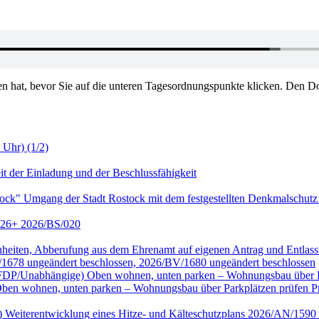
en hat, bevor Sie auf die unteren Tagesordnungspunkte klicken. Den Do
 Uhr) (1/2)
it der Einladung und der Beschlussfähigkeit
tock" Umgang der Stadt Rostock mit dem festgestellten Denkmalschutz
2026+ 2026/BS/020
genheiten, Abberufung aus dem Ehrenamt auf eigenen Antrag und Entl
/1678 ungeändert beschlossen, 2026/BV/1680 ungeändert beschlossen
ktion FDP/Unabhängige) Oben wohnen, unten parken – Wohnungsbau übe
wohnen, unten parken – Wohnungsbau über Parkplätzen prüfen Prüf
nke) Weiterentwicklung eines Hitze- und Kälteschutzplans 2026/AN/15