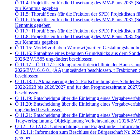
Ö 11.4: Projektlisten für die Umsetzung des MV-Plans 2035 
zur Kenntnis gegeben
Ö 11.5: Thoralf Sens (für die Fraktion der SPD) Projektliste
Ö 11.6: Projektlisten für die Umsetzung des MV-Plans 2035 
Kenntnis gegeben
Ö 11.7: Thoralf Sens (für die Fraktion der SPD) Projektliste
Ö 11.8: Projektlisten für die Umsetzung des MV-Plans 2035 
zur Kenntnis gegeben
Ö 11.15: Modellvorhaben WarnowQuartier: Gestaltungshandbu
Ö 11.16: Entnahme eines bebauten Grundstücks aus dem Sonde
2026/BV/1555 ungeändert beschlossen
Ö 11.17 – Ö 11.17.2: Kleingartenförderrichtlinie der Hanse- u
2026/BV/1616-01 (ÄA) ungeändert beschlossen, r Fraktion
beschlossen
Ö 11.18: 1. Aktualisierung der 5. Fortschreibung des Schulent
2022/2023 bis 2026/2027 und für den Prognosezeitraum 2027/2
beschlossen
Ö 11.19: Entscheidung über die Einleitung eines Vergabeve
Ö 11.20: Entscheidung über die Einleitung eines Vergabeve
ungeändert beschlossen
Ö 11.21: Entscheidung über die Einleitung eines Vergabeve
Tragwerksplanung, Objektplanung Verkehrsanlagen 2026/BV/1
Ö 12 – Ö 12.1.5: Unterrichtungs- und Fragestunde – Informati
Ö 12.1.1: Information zum Beschluss der Bürgerschaft Nr. 20
gegeben