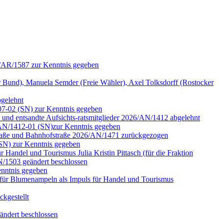
6/AR/1587 zur Kenntnis gegeben
nd), Manuela Semder (Freie Wähler), Axel Tolksdorff (Rostocker
bgelehnt
07-02 (SN) zur Kenntnis gegeben
n und entsandte Aufsichts-ratsmitglieder 2026/AN/1412 abgelehnt
6/AN/1412-01 (SN)zur Kenntnis gegeben
rstraße und Bahnhofstraße 2026/AN/1471 zurückgezogen
(SN) zur Kenntnis gegeben
Handel und Tourismus Julia Kristin Pittasch (für die Fraktion
/1503 geändert beschlossen
nntnis gegeben
für Blumenampeln als Impuls für Handel und Tourismus
kgestellt
ändert beschlossen