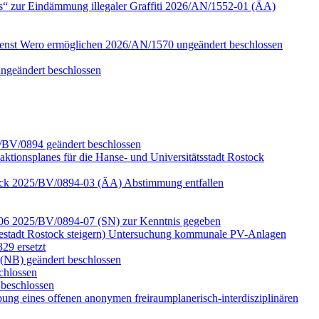
s“ zur Eindämmung illegaler Graffiti 2026/AN/1552-01 (ÄA)
ienst Wero ermöglichen 2026/AN/1570 ungeändert beschlossen
ungeändert beschlossen
5/BV/0894 geändert beschlossen
aktionsplanes für die Hanse- und Universitätsstadt Rostock
ostock 2025/BV/0894-03 (ÄA) Abstimmung entfallen
d -06 2025/BV/0894-07 (SN) zur Kenntnis gegeben
estadt Rostock steigern) Untersuchung kommunale PV-Anlagen
29 ersetzt
(NB) geändert beschlossen
chlossen
beschlossen
ung eines offenen anonymen freiraumplanerisch-interdisziplinären