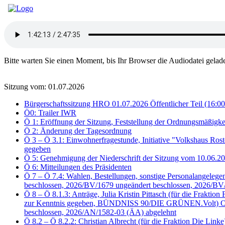
Bitte warten Sie einen Moment, bis Ihr Browser die Audiodatei gelad
Sitzung vom: 01.07.2026
Bürgerschaftssitzung HRO 01.07.2026 Öffentlicher Teil (16:00
Ö0: Trailer IWR
Ö 1: Eröffnung der Sitzung, Feststellung der Ordnungsmäßigke
Ö 2: Änderung der Tagesordnung
Ö 3 – Ö 3.1: Einwohnerfragestunde, Initiative "Volkshaus Ros
gegeben
Ö 5: Genehmigung der Niederschrift der Sitzung vom 10.06.
Ö 6: Mitteilungen des Präsidenten
Ö 7 – Ö 7.4: Wahlen, Bestellungen, sonstige Personalangele
beschlossen, 2026/BV/1679 ungeändert beschlossen, 2026/BV
Ö 8 – Ö 8.1.3: Anträge, Julia Kristin Pittasch (für die Fra
zur Kenntnis gegeben, BÜNDNISS 90/DIE GRÜNEN.Volt) Oben 
beschlossen, 2026/AN/1582-03 (ÄA) abgelehnt
Ö 8.2 – Ö 8.2.2: Christian Albrecht (für die Fraktion Die Li