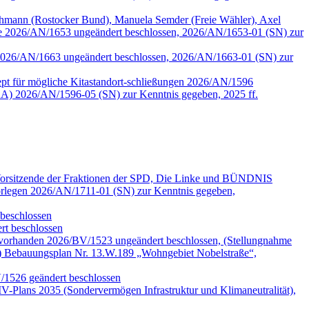
mann (Rostocker Bund), Manuela Semder (Freie Wähler), Axel
lle 2026/AN/1653 ungeändert beschlossen, 2026/AN/1653-01 (SN) zur
tzen 2026/AN/1663 ungeändert beschlossen, 2026/AN/1663-01 (SN) zur
pt für mögliche Kitastandort-schließungen 2026/AN/1596
A) 2026/AN/1596-05 (SN) zur Kenntnis gegeben, 2025 ff.
 Vorsitzende der Fraktionen der SPD, Die Linke und BÜNDNIS
legen 2026/AN/1711-01 (SN) zur Kenntnis gegeben,
beschlossen
t beschlossen
 vorhanden 2026/BV/1523 ungeändert beschlossen, (Stellungnahme
) Bebauungsplan Nr. 13.W.189 „Wohngebiet Nobelstraße“,
V/1526 geändert beschlossen
-Plans 2035 (Sondervermögen Infrastruktur und Klimaneutralität),