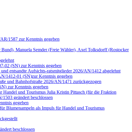
6/AR/1587 zur Kenntnis gegeben
nd), Manuela Semder (Freie Wähler), Axel Tolksdorff (Rostocker
bgelehnt
07-02 (SN) zur Kenntnis gegeben
n und entsandte Aufsichts-ratsmitglieder 2026/AN/1412 abgelehnt
6/AN/1412-01 (SN)zur Kenntnis gegeben
rstraße und Bahnhofstraße 2026/AN/1471 zurückgezogen
(SN) zur Kenntnis gegeben
Handel und Tourismus Julia Kristin Pittasch (für die Fraktion
/1503 geändert beschlossen
nntnis gegeben
für Blumenampeln als Impuls für Handel und Tourismus
kgestellt
ändert beschlossen