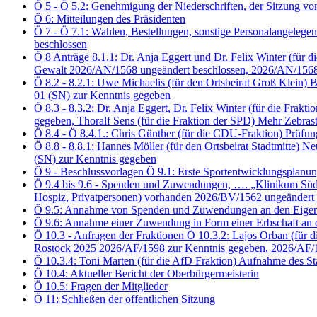
Ö 5 - Ö 5.2: Genehmigung der Niederschriften, der Sitzung 
Ö 6: Mitteilungen des Präsidenten
Ö 7 - Ö 7.1: Wahlen, Bestellungen, sonstige Personalangelegen
beschlossen
Ö 8 Anträge 8.1.1: Dr. Anja Eggert und Dr. Felix Winter (f
Gewalt 2026/AN/1568 ungeändert beschlossen, 2026/AN/1568
Ö 8.2 - 8.2.1: Uwe Michaelis (für den Ortsbeirat Groß Klei
01 (SN) zur Kenntnis gegeben
Ö 8.3 - 8.3.2: Dr. Anja Eggert, Dr. Felix Winter (für die 
gegeben, Thoralf Sens (für die Fraktion der SPD) Mehr Zebra
Ö 8.4 - Ö 8.4.1.: Chris Günther (für die CDU-Fraktion) Prü
Ö 8.8 - 8.8.1: Hannes Möller (für den Ortsbeirat Stadtmitte
(SN) zur Kenntnis gegeben
Ö 9 - Beschlussvorlagen Ö 9.1: Erste Sportentwicklungsplanu
Ö 9.4 bis 9.6 - Spenden und Zuwendungen, …. „Klinikum Südsta
Hospiz, Privatpersonen) vorhanden 2026/BV/1562 ungeändert 
Ö 9.5: Annahme von Spenden und Zuwendungen an den Eigenbet
Ö 9.6: Annahme einer Zuwendung in Form einer Erbschaft an 
Ö 10.3 - Anfragen der Fraktionen Ö 10.3.2: Lajos Orban (für d
Rostock 2025 2026/AF/1598 zur Kenntnis gegeben, 2026/AF/
Ö 10.3.4: Toni Marten (für die AfD Fraktion) Aufnahme des S
Ö 10.4: Aktueller Bericht der Oberbürgermeisterin
Ö 10.5: Fragen der Mitglieder
Ö 11: Schließen der öffentlichen Sitzung