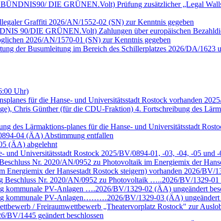
ktion BÜNDNIS90/ DIE GRÜNEN.Volt) Prüfung zusätzlicher „Legal Wall
llegaler Graffiti 2026/AN/1552-02 (SN) zur Kenntnis gegeben
n BÜNDNIS 90/DIE GRÜNEN.Volt) Zahlungen über europäischen Bezahld
möglichen 2026/AN/1570-01 (SN) zur Kenntnis gegeben
rtung der Busumleitung im Bereich des Schillerplatzes 2026/DA/1623 
6:00 Uhr)
nsplanes für die Hanse- und Universitätsstadt Rostock vorhanden 202
ige), Chris Günther (für die CDU-Fraktion) 4. Fortschreibung des Lärm
eibung des Lärmaktions-planes für die Hanse- und Universitätsstadt R
/0894-04 (ÄA) Abstimmung entfallen
-05 (ÄA) abgelehnt
se- und Universitätsstadt Rostock 2025/BV/0894-01, -03, -04, -05 un
eschluss Nr. 2020/AN/0952 zu Photovoltaik im Energiemix der Hans
m Energiemix der Hansestadt Rostock steigern) vorhanden 2026/BV/13
g Beschluss Nr. 2020/AN/0952 zu Photovoltaik …..2026/BV/1329-01 
ung kommunale PV-Anlagen ….2026/BV/1329-02 (ÄA) ungeändert bes
chung kommunale PV-Anlagen………2026/BV/1329-03 (ÄA) ungeändert 
ettbewerb / Freiraumwettbewerb „Theatervorplatz Rostock" zur Auslob
6/BV/1445 geändert beschlossen