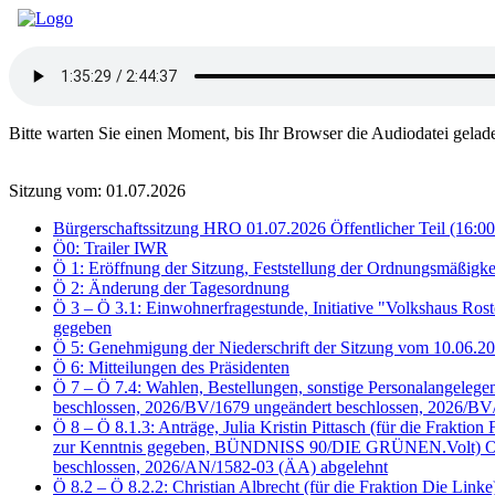
Bitte warten Sie einen Moment, bis Ihr Browser die Audiodatei gelad
Sitzung vom: 01.07.2026
Bürgerschaftssitzung HRO 01.07.2026 Öffentlicher Teil (16:00
Ö0: Trailer IWR
Ö 1: Eröffnung der Sitzung, Feststellung der Ordnungsmäßigke
Ö 2: Änderung der Tagesordnung
Ö 3 – Ö 3.1: Einwohnerfragestunde, Initiative "Volkshaus Ros
gegeben
Ö 5: Genehmigung der Niederschrift der Sitzung vom 10.06.
Ö 6: Mitteilungen des Präsidenten
Ö 7 – Ö 7.4: Wahlen, Bestellungen, sonstige Personalangele
beschlossen, 2026/BV/1679 ungeändert beschlossen, 2026/BV
Ö 8 – Ö 8.1.3: Anträge, Julia Kristin Pittasch (für die Fra
zur Kenntnis gegeben, BÜNDNISS 90/DIE GRÜNEN.Volt) Oben 
beschlossen, 2026/AN/1582-03 (ÄA) abgelehnt
Ö 8.2 – Ö 8.2.2: Christian Albrecht (für die Fraktion Die Li