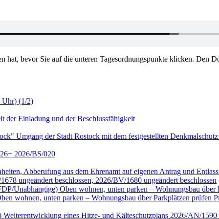
en hat, bevor Sie auf die unteren Tagesordnungspunkte klicken. Den Do
 Uhr) (1/2)
it der Einladung und der Beschlussfähigkeit
tock" Umgang der Stadt Rostock mit dem festgestellten Denkmalschutz
2026+ 2026/BS/020
genheiten, Abberufung aus dem Ehrenamt auf eigenen Antrag und Entl
/1678 ungeändert beschlossen, 2026/BV/1680 ungeändert beschlossen
ktion FDP/Unabhängige) Oben wohnen, unten parken – Wohnungsbau übe
wohnen, unten parken – Wohnungsbau über Parkplätzen prüfen Prüf
nke) Weiterentwicklung eines Hitze- und Kälteschutzplans 2026/AN/15