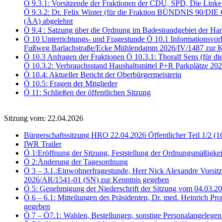
Ö 9.3.1: Vorsitzende der Fraktionen der CDU, SPD, Die Link
Ö 9.3.2: Dr. Felix Winter (für die Fraktion BÜNDNIS 90/DI
(ÄA) abgelehnt
Ö 9.4 : Satzung über die Ordnung im Badestrandgebiet der Ha
Ö 10 Unterrichtungs- und Fragestunde Ö 10.1 Informationsvor
Fußweg Barlachstraße/Ecke Mühlendamm 2026/IV/1487 zur K
Ö 10.3 Anfragen der Fraktionen Ö 10.3.1: Thoralf Sens (für d
Ö 10.3.2: Verbrauchsstand Haushaltsmittel P+R Parkplätze 2
Ö 10.4: Aktueller Bericht der Oberbürgermeisterin
Ö 10.5: Fragen der Mitglieder
Ö 11: Schließen der öffentlichen Sitzung
Sitzung vom: 22.04.2026
Bürgerschaftssitzung HRO 22.04.2026 Öffentlicher Teil 1/2 (1
IWR Trailer
Ö 1:Eröffnung der Sitzung, Feststellung der Ordnungsmäßigkei
Ö 2:Änderung der Tagesordnung
Ö 3 – 3.1.:Einwohnerfragestunde, Herr Nick Alexandre Vorsitz
2026/AR/1541-01 (SN) zur Kenntnis gegeben
Ö 5: Genehmigung der Niederschrift der Sitzung vom 04.03.
Ö 6 – 6.1: Mitteilungen des Präsidenten, Dr. med. Heinrich Pr
gegeben
Ö 7 – Ö7.1: Wahlen, Bestellungen, sonstige Personalangelegen