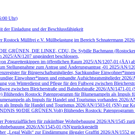
6:00 Uhr)
it der Einladung und der Beschlussfähigkeit
er Rostock Müllfrei e.V. Müllbelastung im Bereich Schnatermann 202
/DIE GRÜNEN, DIE LINKE, CDU, Dr. Sybille Bachmann (Rostocker Bu
m 2025/AN/1207 ungeändert beschlossen,
g von Zigarettenkippen im öffentlichen Raum 2025/AN/1207-01 (ÄA) a
 Raum Stellungnahme zum Antrag und Änderungsantrag -01 2025/AN/12
arenzregister für Bürgerschaftsmitglieder, Sachkundige Einwohner*inne
achkundige Einwohner*innen und entsandte Aufsichtsratsmitglieder 202
tellung von Winterdienst und Pflege für den Fußweg zwischen Bleiche
 Fußweg zwischen Bleicherstraße und Bahnhofstraße 2026/AN/1471-01 
ge) Blühendes Rostock: Patenprogramm für Blumenampeln als Impuls für 
umenampeln als Impuls für Handel und Tourismus vorhanden 2026/AN
n als Impuls für Handel und Tourismus 2026/AN/1503-01 (SN) zur Ke
ion BÜNDNIS 90/DIE GRÜNEN.Volt) Blühendes Rostock: Patenprogramm 
cher Potenzialflächen für zukünftige Wohnbebauung 2026/AN/1545 zurüc
e Wohnbebauung 2026/AN/1545-01 (SN)zurückgestellt
cher „Legal Walls“ zur Eindämmung illegaler Graffiti 2026/AN/1552 ge