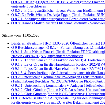
Ö 8.6.1: Dr. Anja Eggert und Dr. Felix Winter (für die Fra
ungeändert beschlossen
Ö 8.6.2: Prüfung zusätzlicher „Legal Walls“ zur Eindämmung i
Ö 8.7: Dr. Felix Winter, Dr. Anja Eggert (für die Fraktio
Ö 8.7.1: Zahlungen über europäischen Bezahldienst Wero er
Ö 8.8: Hannes Möller (für den Ortsbeirat Stadtmitte) Neubewe
Sitzung vom: 13.05.2026
Bürgerschaftssitzung HRO 13.05.2026 Öffentlicher Teil 2/2 (1
Ö 9 Beschlussvorlagen Ö 9.1: 4. Fortschreibung des Lärmaktio
Ö 9.1.1: Julia Kristin Pittasch (für die Fraktion FDP/Unabhäng
2025/BV/0894-01 (ÄA) ungeändert beschlossen
Ö 9.1.2: Thoralf Sens (für die Fraktion der SPD) 4. Fortschr
Ö 9.1.3: Lajos Orban für die Hansefraktion Rostock 2025/BV
Ö 9.1.4: Lajos Orban für die Hansefraktion Rostock BV/0894
Ö 9.1.5: 4. Fortschreibung des Lärmaktionsplanes für die Han
Ö 9.2: Untersuchung kommunale PV-Anlagen (Teilaufhebung B
(Teilaufhebung Beschluss Nr. 2020/AN/0952 zu Photovoltaik i
Ö 9.2.1: Untersuchung kommunale PV-Anlagen (Teilaufhebun
Ö 9.2.2: Chris Günther (für den KOE-Ausschuss) Untersuch
Ö 9.2.3: Chris Günther (für den KOE-Ausschuss) Untersu
Ö 9.3: Beschluss über die Aufgabenstellung für den Planungsw
Realisierungswettbewerbs mit EU-weiter Bekanntmachung 202