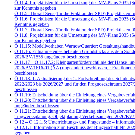
Ö 11.4: Projektlisten für die Umsetzung des MV-Plans 2035 
zur Kenntnis gegeben
Ö 11.5: Thoralf Sens (für die Fraktion der SPD) Projektliste
Ö 11.6: Projektlisten für die Umsetzung des MV-Plans 2035 
Kenntnis gegeben
Ö 11.7: Thoralf Sens (für die Fraktion der SPD) Projektliste
Ö 11.8: Projektlisten für die Umsetzung des MV-Plans 2035 
zur Kenntnis gegeben
Ö 11.15: Modellvorhaben WarnowQuartier: Gestaltungshandbu
Ö 11.16: Entnahme eines bebauten Grundstücks aus dem Sonde
2026/BV/1555 ungeändert beschlossen
Ö 11.17 – Ö 11.17.2: Kleingartenförderrichtlinie der Hanse- u
2026/BV/1616-01 (ÄA) ungeändert beschlossen, r Fraktion
beschlossen
Ö 11.18: 1. Aktualisierung der 5. Fortschreibung des Schulent
2022/2023 bis 2026/2027 und für den Prognosezeitraum 2027/2
beschlossen
Ö 11.19: Entscheidung über die Einleitung eines Vergabeve
Ö 11.20: Entscheidung über die Einleitung eines Vergabeve
ungeändert beschlossen
Ö 11.21: Entscheidung über die Einleitung eines Vergabeve
Tragwerksplanung, Objektplanung Verkehrsanlagen 2026/BV/1
Ö 12 – Ö 12.1.5: Unterrichtungs- und Fragestunde – Informati
Ö 12.1.1: Information zum Beschluss der Bürgerschaft Nr. 20
gegeben