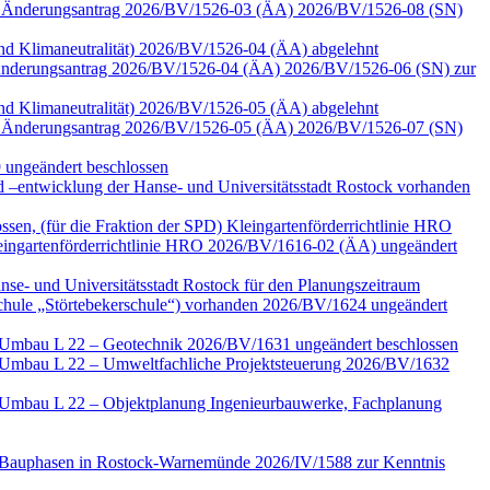
 zum Änderungsantrag 2026/BV/1526-03 (ÄA) 2026/BV/1526-08 (SN)
 und Klimaneutralität) 2026/BV/1526-04 (ÄA) abgelehnt
zu Änderungsantrag 2026/BV/1526-04 (ÄA) 2026/BV/1526-06 (SN) zur
 und Klimaneutralität) 2026/BV/1526-05 (ÄA) abgelehnt
 zum Änderungsantrag 2026/BV/1526-05 (ÄA) 2026/BV/1526-07 (SN)
 ungeändert beschlossen
–entwicklung der Hanse- und Universitätsstadt Rostock vorhanden
ssen, (für die Fraktion der SPD) Kleingartenförderrichtlinie HRO
ngartenförderrichtlinie HRO 2026/BV/1616-02 (ÄA) ungeändert
nse- und Universitätsstadt Rostock für den Planungszeitraum
Schule „Störtebekerschule“) vorhanden 2026/BV/1624 ungeändert
e Umbau L 22 – Geotechnik 2026/BV/1631 ungeändert beschlossen
e Umbau L 22 – Umweltfachliche Projektsteuerung 2026/BV/1632
e Umbau L 22 – Objektplanung Ingenieurbauwerke, Fachplanung
ter Bauphasen in Rostock-Warnemünde 2026/IV/1588 zur Kenntnis