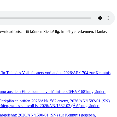
wnloadfortschritt können Sie i.Allg. im Player erkennen. Danke.
 für Teile des Volkstheaters vorhanden 2026/AR/1704 zur Kenntnis
assung aus dem Ehrenbeamtenverhältnis 2026/BV/1681ungeändert
r Parkplätzen prüfen 2026/AN/1582 ersetzt, 2026/AN/1582-01 (SN)
en, wo es sinnvoll ist 2026/AN/1582-02 (ÄA) ungeändert
90 abgelehnt: 2026/AN/1590-01 (SN) zur Kenntnis gegeben,