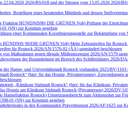
vom 22.04.2026 2026/BS/018 und der Sitzung vom 13.05.2026 2026/BS
heiten, Bestellung eines beratenden Mitglieds und dessen Stellvertre
ür die Fraktion BÜNDNIS90/ DIE GRÜNEN.Volt) Prüfung der Einrichtu
-01 (SN) zur Kenntnis gegeben
n) Bildung einer Kommunalen Koordinierungsstelle zur Bekämpfung vo
Fraktion BÜNDNIS 90/DIE GRÜNEN.Volt) Mehr Zebrastreifen für Rostoc
streifen für Rostock 2026/AN/1576-02 (ÄA) ungeändert beschlossen
fung von Maßnahmen gegen illegale Müllentsorgung 2026/AN/1579 ung
) Neubewertung der Busumleitung im Bereich des Schillerplatzes 2026
ng der Hanse- und Universitätsstadt Rostock vorhanden 2025/BV/1103 
dt Rostock“ (hier: für das Hospiz, Privatpersonen), Zuwendungen an 
beschlossen
rieb „Klinikum Südstadt Rostock“ (hier: für das Klinikum, Privatp
das Hospiz am Klinikum Südstadt Rostock (Privatperson) 2026/DV/16
ie Hansefraktion Rostock) Umsetzungsbericht zum Aktionsplan zur Förd
1598-01 (SN) zur Kenntnis gegeben
tadtelternrates in den Kommunalen Präventionsrat 2026/AF/1625 zur 