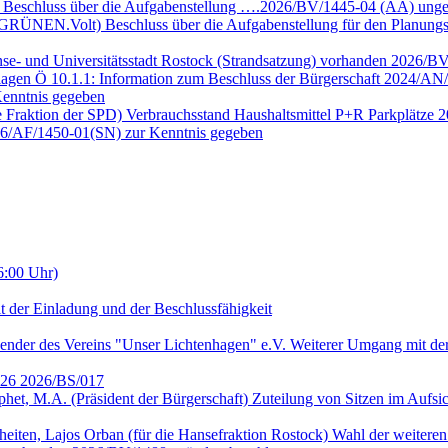
e Beschluss über die Aufgabenstellung ….2026/BV/1445-04 (ÄA) unge
E GRÜNEN.Volt) Beschluss über die Aufgabenstellung für den Planun
nse- und Universitätsstadt Rostock (Strandsatzung) vorhanden 2026/B
lagen Ö 10.1.1: Information zum Beschluss der Bürgerschaft 2024/AN/
enntnis gegeben
ie Fraktion der SPD) Verbrauchsstand Haushaltsmittel P+R Parkplätze
026/AF/1450-01(SN) zur Kenntnis gegeben
6:00 Uhr)
t der Einladung und der Beschlussfähigkeit
ender des Vereins "Unser Lichtenhagen" e.V. Weiterer Umgang mit der
2026 2026/BS/017
ophet, M.A. (Präsident der Bürgerschaft) Zuteilung von Sitzen im Auf
heiten, Lajos Orban (für die Hansefraktion Rostock) Wahl der weitere