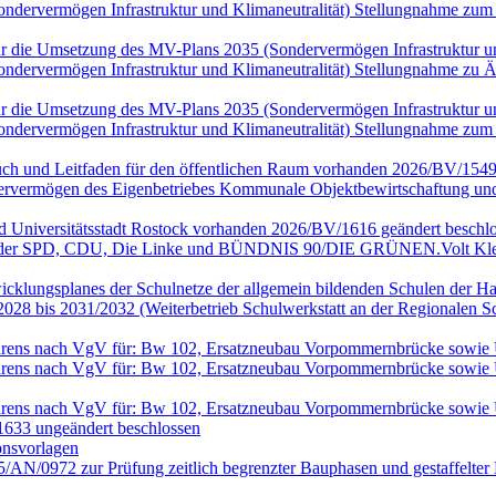
(Sondervermögen Infrastruktur und Klimaneutralität) Stellungnahme
n für die Umsetzung des MV-Plans 2035 (Sondervermögen Infrastruktur
(Sondervermögen Infrastruktur und Klimaneutralität) Stellungnahme 
n für die Umsetzung des MV-Plans 2035 (Sondervermögen Infrastruktur
(Sondervermögen Infrastruktur und Klimaneutralität) Stellungnahme
ch und Leitfaden für den öffentlichen Raum vorhanden 2026/BV/1549
rvermögen des Eigenbetriebes Kommunale Objektbewirtschaftung und 
nd Universitätsstadt Rostock vorhanden 2026/BV/1616 geändert beschlo
en der SPD, CDU, Die Linke und BÜNDNIS 90/DIE GRÜNEN.Volt Klei
wicklungsplanes der Schulnetze der allgemein bildenden Schulen der Ha
028 bis 2031/2032 (Weiterbetrieb Schulwerkstatt an der Regionalen 
rfahrens nach VgV für: Bw 102, Ersatzneubau Vorpommernbrücke sowi
rfahrens nach VgV für: Bw 102, Ersatzneubau Vorpommernbrücke sowi
rfahrens nach VgV für: Bw 102, Ersatzneubau Vorpommernbrücke sowi
633 ungeändert beschlossen
onsvorlagen
25/AN/0972 zur Prüfung zeitlich begrenzter Bauphasen und gestaffel