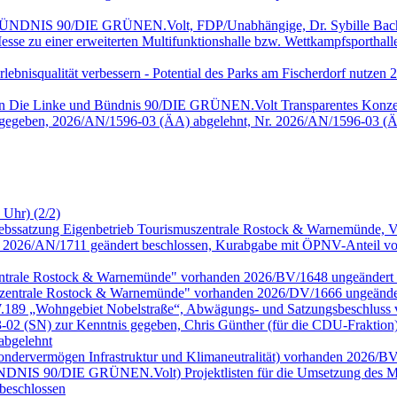
, BÜNDNIS 90/DIE GRÜNEN.Volt, FDP/Unabhängige, Dr. Sybille Bach
sse zu einer erweiterten Multifunktionshalle bzw. Wettkampfsportha
 Erlebnisqualität verbessern - Potential des Parks am Fischerdorf nu
onen Die Linke und Bündnis 90/DIE GRÜNEN.Volt Transparentes Konze
 gegeben, 2026/AN/1596-03 (ÄA) abgelehnt, Nr. 2026/AN/1596-03 (Ä
 Uhr) (2/2)
riebssatzung Eigenbetrieb Tourismuszentrale Rostock & Warnemünde,
026/AN/1711 geändert beschlossen, Kurabgabe mit ÖPNV-Anteil vor
zentrale Rostock & Warnemünde" vorhanden 2026/BV/1648 ungeändert 
szentrale Rostock & Warnemünde" vorhanden 2026/DV/1666 ungeänder
.W.189 „Wohngebiet Nobelstraße“, Abwägungs- und Satzungsbeschluss
 (SN) zur Kenntnis gegeben, Chris Günther (für die CDU-Fraktion
abgelehnt
Sondervermögen Infrastruktur und Klimaneutralität) vorhanden 2026/B
 BÜNDNIS 90/DIE GRÜNEN.Volt) Projektlisten für die Umsetzung des MV
beschlossen