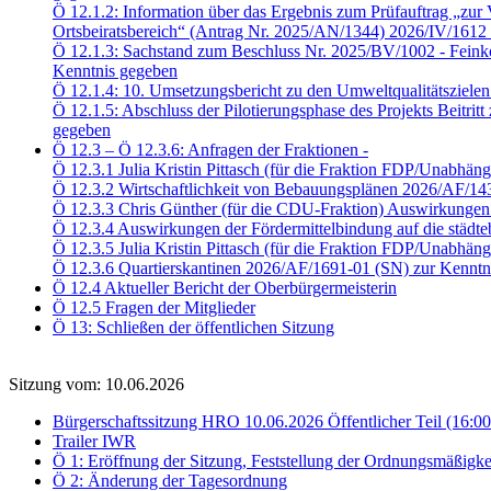
Ö 12.1.2: Information über das Ergebnis zum Prüfauftrag „zur V
Ortsbeiratsbereich“ (Antrag Nr. 2025/AN/1344) 2026/IV/1612
Ö 12.1.3: Sachstand zum Beschluss Nr. 2025/BV/1002 - Feink
Kenntnis gegeben
Ö 12.1.4: 10. Umsetzungsbericht zu den Umweltqualitätsziele
Ö 12.1.5: Abschluss der Pilotierungsphase des Projekts Beitri
gegeben
Ö 12.3 – Ö 12.3.6: Anfragen der Fraktionen -
Ö 12.3.1 Julia Kristin Pittasch (für die Fraktion FDP/Unabhä
Ö 12.3.2 Wirtschaftlichkeit von Bebauungsplänen 2026/AF/14
Ö 12.3.3 Chris Günther (für die CDU-Fraktion) Auswirkungen 
Ö 12.3.4 Auswirkungen der Fördermittelbindung auf die städ
Ö 12.3.5 Julia Kristin Pittasch (für die Fraktion FDP/Unabhä
Ö 12.3.6 Quartierskantinen 2026/AF/1691-01 (SN) zur Kenntn
Ö 12.4 Aktueller Bericht der Oberbürgermeisterin
Ö 12.5 Fragen der Mitglieder
Ö 13: Schließen der öffentlichen Sitzung
Sitzung vom: 10.06.2026
Bürgerschaftssitzung HRO 10.06.2026 Öffentlicher Teil (16:0
Trailer IWR
Ö 1: Eröffnung der Sitzung, Feststellung der Ordnungsmäßigke
Ö 2: Änderung der Tagesordnung