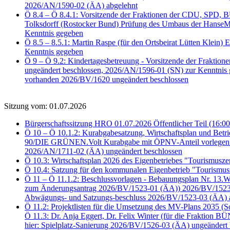
2026/AN/1590-02 (ÄA) abgelehnt
Ö 8.4 – Ö 8.4.1: Vorsitzende der Fraktionen der CDU, SPD
Tolksdorff (Rostocker Bund) Prüfung des Umbaus der HanseMe
Kenntnis gegeben
Ö 8.5 – 8.5.1: Martin Raspe (für den Ortsbeirat Lütten Klein)
Kenntnis gegeben
Ö 9 – Ö 9.2: Kindertagesbetreuung - Vorsitzende der Frakti
ungeändert beschlossen, 2026/AN/1596-01 (SN) zur Kenntnis
vorhanden 2026/BV/1620 ungeändert beschlossen
Sitzung vom: 01.07.2026
Bürgerschaftssitzung HRO 01.07.2026 Öffentlicher Teil (16:00
Ö 10 – Ö 10.1.2: Kurabgabesatzung, Wirtschaftsplan und Bet
90/DIE GRÜNEN.Volt Kurabgabe mit ÖPNV-Anteil vorlegen 2
2026/AN/1711-02 (ÄA) ungeändert beschlossen
Ö 10.3: Wirtschaftsplan 2026 des Eigenbetriebes "Tourismus
Ö 10.4: Satzung für den kommunalen Eigenbetrieb "Tourismu
Ö 11 – Ö 11.1.2: Beschlussvorlagen - Bebauungsplan Nr. 13
zum Änderungsantrag 2026/BV/1523-01 (ÄA)) 2026/BV/1523-02
Abwägungs- und Satzungs-beschluss 2026/BV/1523-03 (ÄA) 
Ö 11.2: Projektlisten für die Umsetzung des MV-Plans 2035 (
Ö 11.3: Dr. Anja Eggert, Dr. Felix Winter (für die Fraktion
hier: Spielplatz-Sanierung 2026/BV/1526-03 (ÄA) ungeändert 