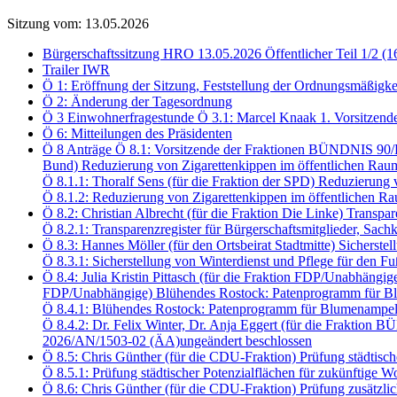
Sitzung vom: 13.05.2026
Bürgerschaftssitzung HRO 13.05.2026 Öffentlicher Teil 1/2 (1
Trailer IWR
Ö 1: Eröffnung der Sitzung, Feststellung der Ordnungsmäßigke
Ö 2: Änderung der Tagesordnung
Ö 3 Einwohnerfragestunde Ö 3.1: Marcel Knaak 1. Vorsitzend
Ö 6: Mitteilungen des Präsidenten
Ö 8 Anträge Ö 8.1: Vorsitzende der Fraktionen BÜNDNIS 90
Bund) Reduzierung von Zigarettenkippen im öffentlichen Rau
Ö 8.1.1: Thoralf Sens (für die Fraktion der SPD) Reduzierun
Ö 8.1.2: Reduzierung von Zigarettenkippen im öffentlichen
Ö 8.2: Christian Albrecht (für die Fraktion Die Linke) Transp
Ö 8.2.1: Transparenzregister für Bürgerschaftsmitglieder, S
Ö 8.3: Hannes Möller (für den Ortsbeirat Stadtmitte) Sichers
Ö 8.3.1: Sicherstellung von Winterdienst und Pflege für den
Ö 8.4: Julia Kristin Pittasch (für die Fraktion FDP/Unabhängi
FDP/Unabhängige) Blühendes Rostock: Patenprogramm für Bl
Ö 8.4.1: Blühendes Rostock: Patenprogramm für Blumenampel
Ö 8.4.2: Dr. Felix Winter, Dr. Anja Eggert (für die Frakt
2026/AN/1503-02 (ÄA)ungeändert beschlossen
Ö 8.5: Chris Günther (für die CDU-Fraktion) Prüfung städtis
Ö 8.5.1: Prüfung städtischer Potenzialflächen für zukünftig
Ö 8.6: Chris Günther (für die CDU-Fraktion) Prüfung zusätzli