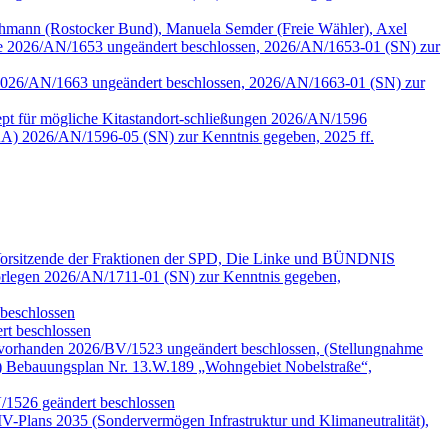
mann (Rostocker Bund), Manuela Semder (Freie Wähler), Axel
lle 2026/AN/1653 ungeändert beschlossen, 2026/AN/1653-01 (SN) zur
tzen 2026/AN/1663 ungeändert beschlossen, 2026/AN/1663-01 (SN) zur
pt für mögliche Kitastandort-schließungen 2026/AN/1596
A) 2026/AN/1596-05 (SN) zur Kenntnis gegeben, 2025 ff.
 Vorsitzende der Fraktionen der SPD, Die Linke und BÜNDNIS
legen 2026/AN/1711-01 (SN) zur Kenntnis gegeben,
beschlossen
t beschlossen
 vorhanden 2026/BV/1523 ungeändert beschlossen, (Stellungnahme
) Bebauungsplan Nr. 13.W.189 „Wohngebiet Nobelstraße“,
V/1526 geändert beschlossen
-Plans 2035 (Sondervermögen Infrastruktur und Klimaneutralität),