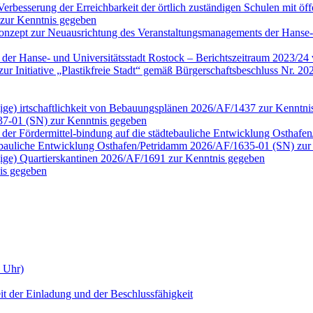
erbesserung der Erreichbarkeit der örtlich zuständigen Schulen mit öf
 zur Kenntnis gegeben
onzept zur Neuausrichtung des Veranstaltungsmanagements der Hanse-
n der Hanse- und Universitätsstadt Rostock – Berichtszeitraum 2023/2
tt zur Initiative „Plastikfreie Stadt“ gemäß Bürgerschaftsbeschluss N
ngige) irtschaftlichkeit von Bebauungsplänen 2026/AF/1437 zur Kenntn
37-01 (SN) zur Kenntnis gegeben
der Fördermittel-bindung auf die städtebauliche Entwicklung Osthaf
tebauliche Entwicklung Osthafen/Petridamm 2026/AF/1635-01 (SN) zur
ngige) Quartierskantinen 2026/AF/1691 zur Kenntnis gegeben
is gegeben
0 Uhr)
it der Einladung und der Beschlussfähigkeit