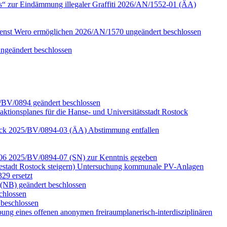
s“ zur Eindämmung illegaler Graffiti 2026/AN/1552-01 (ÄA)
ienst Wero ermöglichen 2026/AN/1570 ungeändert beschlossen
ungeändert beschlossen
5/BV/0894 geändert beschlossen
aktionsplanes für die Hanse- und Universitätsstadt Rostock
ostock 2025/BV/0894-03 (ÄA) Abstimmung entfallen
d -06 2025/BV/0894-07 (SN) zur Kenntnis gegeben
estadt Rostock steigern) Untersuchung kommunale PV-Anlagen
29 ersetzt
(NB) geändert beschlossen
chlossen
beschlossen
ung eines offenen anonymen freiraumplanerisch-interdisziplinären