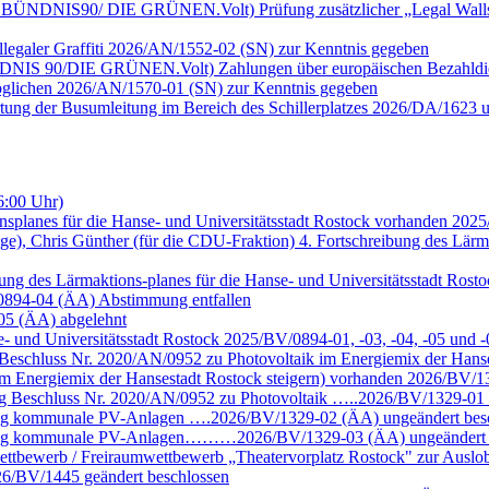
ktion BÜNDNIS90/ DIE GRÜNEN.Volt) Prüfung zusätzlicher „Legal Wall
llegaler Graffiti 2026/AN/1552-02 (SN) zur Kenntnis gegeben
n BÜNDNIS 90/DIE GRÜNEN.Volt) Zahlungen über europäischen Bezahld
möglichen 2026/AN/1570-01 (SN) zur Kenntnis gegeben
rtung der Busumleitung im Bereich des Schillerplatzes 2026/DA/1623 
6:00 Uhr)
nsplanes für die Hanse- und Universitätsstadt Rostock vorhanden 202
ige), Chris Günther (für die CDU-Fraktion) 4. Fortschreibung des Lärm
eibung des Lärmaktions-planes für die Hanse- und Universitätsstadt R
/0894-04 (ÄA) Abstimmung entfallen
-05 (ÄA) abgelehnt
se- und Universitätsstadt Rostock 2025/BV/0894-01, -03, -04, -05 un
eschluss Nr. 2020/AN/0952 zu Photovoltaik im Energiemix der Hans
m Energiemix der Hansestadt Rostock steigern) vorhanden 2026/BV/13
g Beschluss Nr. 2020/AN/0952 zu Photovoltaik …..2026/BV/1329-01 
ung kommunale PV-Anlagen ….2026/BV/1329-02 (ÄA) ungeändert bes
chung kommunale PV-Anlagen………2026/BV/1329-03 (ÄA) ungeändert 
ettbewerb / Freiraumwettbewerb „Theatervorplatz Rostock" zur Auslob
6/BV/1445 geändert beschlossen