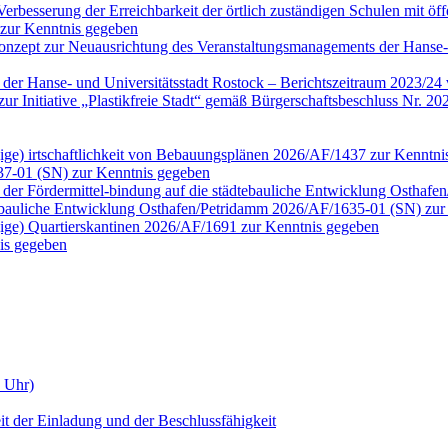
erbesserung der Erreichbarkeit der örtlich zuständigen Schulen mit öf
 zur Kenntnis gegeben
onzept zur Neuausrichtung des Veranstaltungsmanagements der Hanse-
n der Hanse- und Universitätsstadt Rostock – Berichtszeitraum 2023/2
tt zur Initiative „Plastikfreie Stadt“ gemäß Bürgerschaftsbeschluss N
ngige) irtschaftlichkeit von Bebauungsplänen 2026/AF/1437 zur Kenntn
37-01 (SN) zur Kenntnis gegeben
der Fördermittel-bindung auf die städtebauliche Entwicklung Osthaf
tebauliche Entwicklung Osthafen/Petridamm 2026/AF/1635-01 (SN) zur
ngige) Quartierskantinen 2026/AF/1691 zur Kenntnis gegeben
is gegeben
0 Uhr)
it der Einladung und der Beschlussfähigkeit