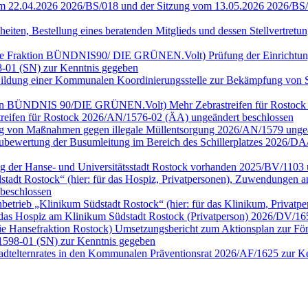
vom 22.04.2026 2026/BS/018 und der Sitzung vom 13.05.2026 2026/BS
heiten, Bestellung eines beratenden Mitglieds und dessen Stellvertre
ür die Fraktion BÜNDNIS90/ DIE GRÜNEN.Volt) Prüfung der Einrichtu
-01 (SN) zur Kenntnis gegeben
n) Bildung einer Kommunalen Koordinierungsstelle zur Bekämpfung vo
Fraktion BÜNDNIS 90/DIE GRÜNEN.Volt) Mehr Zebrastreifen für Rostoc
streifen für Rostock 2026/AN/1576-02 (ÄA) ungeändert beschlossen
fung von Maßnahmen gegen illegale Müllentsorgung 2026/AN/1579 ung
) Neubewertung der Busumleitung im Bereich des Schillerplatzes 2026
ng der Hanse- und Universitätsstadt Rostock vorhanden 2025/BV/1103 
dt Rostock“ (hier: für das Hospiz, Privatpersonen), Zuwendungen an 
beschlossen
rieb „Klinikum Südstadt Rostock“ (hier: für das Klinikum, Privatp
das Hospiz am Klinikum Südstadt Rostock (Privatperson) 2026/DV/16
ie Hansefraktion Rostock) Umsetzungsbericht zum Aktionsplan zur Förd
1598-01 (SN) zur Kenntnis gegeben
tadtelternrates in den Kommunalen Präventionsrat 2026/AF/1625 zur 