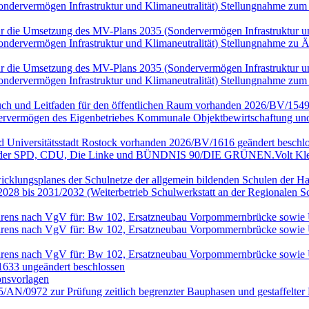
(Sondervermögen Infrastruktur und Klimaneutralität) Stellungnahme
n für die Umsetzung des MV-Plans 2035 (Sondervermögen Infrastruktur
(Sondervermögen Infrastruktur und Klimaneutralität) Stellungnahme 
n für die Umsetzung des MV-Plans 2035 (Sondervermögen Infrastruktur
(Sondervermögen Infrastruktur und Klimaneutralität) Stellungnahme
ch und Leitfaden für den öffentlichen Raum vorhanden 2026/BV/1549
rvermögen des Eigenbetriebes Kommunale Objektbewirtschaftung und 
nd Universitätsstadt Rostock vorhanden 2026/BV/1616 geändert beschlo
en der SPD, CDU, Die Linke und BÜNDNIS 90/DIE GRÜNEN.Volt Klei
wicklungsplanes der Schulnetze der allgemein bildenden Schulen der Ha
028 bis 2031/2032 (Weiterbetrieb Schulwerkstatt an der Regionalen 
rfahrens nach VgV für: Bw 102, Ersatzneubau Vorpommernbrücke sowi
rfahrens nach VgV für: Bw 102, Ersatzneubau Vorpommernbrücke sowi
rfahrens nach VgV für: Bw 102, Ersatzneubau Vorpommernbrücke sowi
633 ungeändert beschlossen
onsvorlagen
25/AN/0972 zur Prüfung zeitlich begrenzter Bauphasen und gestaffel