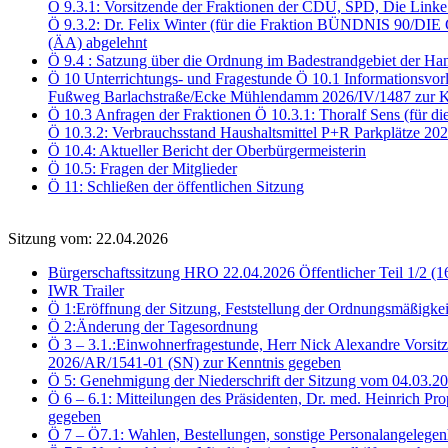
Ö 9.3.1: Vorsitzende der Fraktionen der CDU, SPD, Die Link
Ö 9.3.2: Dr. Felix Winter (für die Fraktion BÜNDNIS 90/DI
(ÄA) abgelehnt
Ö 9.4 : Satzung über die Ordnung im Badestrandgebiet der Ha
Ö 10 Unterrichtungs- und Fragestunde Ö 10.1 Informationsvor
Fußweg Barlachstraße/Ecke Mühlendamm 2026/IV/1487 zur K
Ö 10.3 Anfragen der Fraktionen Ö 10.3.1: Thoralf Sens (für d
Ö 10.3.2: Verbrauchsstand Haushaltsmittel P+R Parkplätze 2
Ö 10.4: Aktueller Bericht der Oberbürgermeisterin
Ö 10.5: Fragen der Mitglieder
Ö 11: Schließen der öffentlichen Sitzung
Sitzung vom: 22.04.2026
Bürgerschaftssitzung HRO 22.04.2026 Öffentlicher Teil 1/2 (1
IWR Trailer
Ö 1:Eröffnung der Sitzung, Feststellung der Ordnungsmäßigkei
Ö 2:Änderung der Tagesordnung
Ö 3 – 3.1.:Einwohnerfragestunde, Herr Nick Alexandre Vorsitz
2026/AR/1541-01 (SN) zur Kenntnis gegeben
Ö 5: Genehmigung der Niederschrift der Sitzung vom 04.03.
Ö 6 – 6.1: Mitteilungen des Präsidenten, Dr. med. Heinrich Pr
gegeben
Ö 7 – Ö7.1: Wahlen, Bestellungen, sonstige Personalangelegen