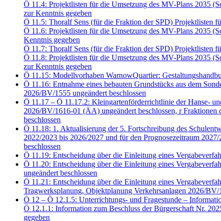
Ö 11.4: Projektlisten für die Umsetzung des MV-Plans 2035 
zur Kenntnis gegeben
Ö 11.5: Thoralf Sens (für die Fraktion der SPD) Projektliste
Ö 11.6: Projektlisten für die Umsetzung des MV-Plans 2035 
Kenntnis gegeben
Ö 11.7: Thoralf Sens (für die Fraktion der SPD) Projektliste
Ö 11.8: Projektlisten für die Umsetzung des MV-Plans 2035 
zur Kenntnis gegeben
Ö 11.15: Modellvorhaben WarnowQuartier: Gestaltungshandbu
Ö 11.16: Entnahme eines bebauten Grundstücks aus dem Sonde
2026/BV/1555 ungeändert beschlossen
Ö 11.17 – Ö 11.17.2: Kleingartenförderrichtlinie der Hanse- u
2026/BV/1616-01 (ÄA) ungeändert beschlossen, r Fraktion
beschlossen
Ö 11.18: 1. Aktualisierung der 5. Fortschreibung des Schulent
2022/2023 bis 2026/2027 und für den Prognosezeitraum 2027/2
beschlossen
Ö 11.19: Entscheidung über die Einleitung eines Vergabeve
Ö 11.20: Entscheidung über die Einleitung eines Vergabeve
ungeändert beschlossen
Ö 11.21: Entscheidung über die Einleitung eines Vergabeve
Tragwerksplanung, Objektplanung Verkehrsanlagen 2026/BV/1
Ö 12 – Ö 12.1.5: Unterrichtungs- und Fragestunde – Informati
Ö 12.1.1: Information zum Beschluss der Bürgerschaft Nr. 20
gegeben