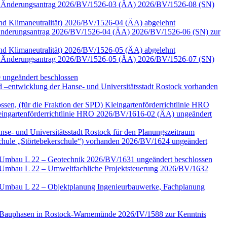
 zum Änderungsantrag 2026/BV/1526-03 (ÄA) 2026/BV/1526-08 (SN)
 und Klimaneutralität) 2026/BV/1526-04 (ÄA) abgelehnt
zu Änderungsantrag 2026/BV/1526-04 (ÄA) 2026/BV/1526-06 (SN) zur
 und Klimaneutralität) 2026/BV/1526-05 (ÄA) abgelehnt
 zum Änderungsantrag 2026/BV/1526-05 (ÄA) 2026/BV/1526-07 (SN)
 ungeändert beschlossen
–entwicklung der Hanse- und Universitätsstadt Rostock vorhanden
ssen, (für die Fraktion der SPD) Kleingartenförderrichtlinie HRO
ngartenförderrichtlinie HRO 2026/BV/1616-02 (ÄA) ungeändert
nse- und Universitätsstadt Rostock für den Planungszeitraum
Schule „Störtebekerschule“) vorhanden 2026/BV/1624 ungeändert
e Umbau L 22 – Geotechnik 2026/BV/1631 ungeändert beschlossen
e Umbau L 22 – Umweltfachliche Projektsteuerung 2026/BV/1632
e Umbau L 22 – Objektplanung Ingenieurbauwerke, Fachplanung
ter Bauphasen in Rostock-Warnemünde 2026/IV/1588 zur Kenntnis