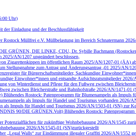
6:00 Uhr)
it der Einladung und der Beschlussfähigkeit
er Rostock Müllfrei e.V. Müllbelastung im Bereich Schnatermann 202
/DIE GRÜNEN, DIE LINKE, CDU, Dr. Sybille Bachmann (Rostocker Bu
m 2025/AN/1207 ungeändert beschlossen,
g von Zigarettenkippen im öffentlichen Raum 2025/AN/1207-01 (ÄA) a
 Raum Stellungnahme zum Antrag und Änderungsantrag -01 2025/AN/12
arenzregister für Bürgerschaftsmitglieder, Sachkundige Einwohner*inne
achkundige Einwohner*innen und entsandte Aufsichtsratsmitglieder 202
tellung von Winterdienst und Pflege für den Fußweg zwischen Bleiche
 Fußweg zwischen Bleicherstraße und Bahnhofstraße 2026/AN/1471-01 
ge) Blühendes Rostock: Patenprogramm für Blumenampeln als Impuls für 
umenampeln als Impuls für Handel und Tourismus vorhanden 2026/AN
n als Impuls für Handel und Tourismus 2026/AN/1503-01 (SN) zur Ke
ion BÜNDNIS 90/DIE GRÜNEN.Volt) Blühendes Rostock: Patenprogramm 
cher Potenzialflächen für zukünftige Wohnbebauung 2026/AN/1545 zurüc
e Wohnbebauung 2026/AN/1545-01 (SN)zurückgestellt
cher „Legal Walls“ zur Eindämmung illegaler Graffiti 2026/AN/1552 ge