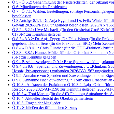
Ö 5 - Ö 5.2: Genehmigung der Niederschriften, der Sitzung 
Ö 6: Mitteilungen des Präsidenten
Ö 7 - Ö 7.1: Wahlen, Bestellungen, sonstige Personalangelegen
beschlossen
Ö 8 Anträge 8.1.1: Dr. Anja Eggert und Dr. Felix Winter (f
Gewalt 2026/AN/1568 ungeändert beschlossen, 2026/AN/1568
Ö 8.2 - 8.2.1: Uwe Michaelis (für den Ortsbeirat Groß Klei
01 (SN) zur Kenntnis gegeben
Ö 8.3 - 8.3.2: Dr. Anja Eggert, Dr. Felix Winter (für die 
gegeben, Thoralf Sens (für die Fraktion der SPD) Mehr Zebra
Ö 8.4 - Ö 8.4.1.: Chris Günther (für die CDU-Fraktion) Prü
Ö 8.8 - 8.8.1: Hannes Möller (für den Ortsbeirat Stadtmitte
(SN) zur Kenntnis gegeben
Ö 9 - Beschlussvorlagen Ö 9.1: Erste Sportentwicklungsplanu
Ö 9.4 bis 9.6 - Spenden und Zuwendungen, …. „Klinikum Südsta
Hospiz, Privatpersonen) vorhanden 2026/BV/1562 ungeändert 
Ö 9.5: Annahme von Spenden und Zuwendungen an den Eigenbet
Ö 9.6: Annahme einer Zuwendung in Form einer Erbschaft an 
Ö 10.3 - Anfragen der Fraktionen Ö 10.3.2: Lajos Orban (für d
Rostock 2025 2026/AF/1598 zur Kenntnis gegeben, 2026/AF/
Ö 10.3.4: Toni Marten (für die AfD Fraktion) Aufnahme des S
Ö 10.4: Aktueller Bericht der Oberbürgermeisterin
Ö 10.5: Fragen der Mitglieder
Ö 11: Schließen der öffentlichen Sitzung