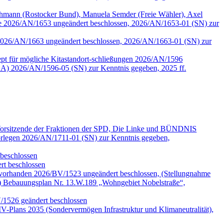
mann (Rostocker Bund), Manuela Semder (Freie Wähler), Axel
lle 2026/AN/1653 ungeändert beschlossen, 2026/AN/1653-01 (SN) zur
tzen 2026/AN/1663 ungeändert beschlossen, 2026/AN/1663-01 (SN) zur
pt für mögliche Kitastandort-schließungen 2026/AN/1596
A) 2026/AN/1596-05 (SN) zur Kenntnis gegeben, 2025 ff.
 Vorsitzende der Fraktionen der SPD, Die Linke und BÜNDNIS
legen 2026/AN/1711-01 (SN) zur Kenntnis gegeben,
beschlossen
t beschlossen
 vorhanden 2026/BV/1523 ungeändert beschlossen, (Stellungnahme
) Bebauungsplan Nr. 13.W.189 „Wohngebiet Nobelstraße“,
V/1526 geändert beschlossen
-Plans 2035 (Sondervermögen Infrastruktur und Klimaneutralität),