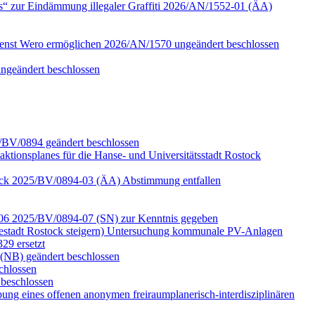
s“ zur Eindämmung illegaler Graffiti 2026/AN/1552-01 (ÄA)
ienst Wero ermöglichen 2026/AN/1570 ungeändert beschlossen
ungeändert beschlossen
5/BV/0894 geändert beschlossen
aktionsplanes für die Hanse- und Universitätsstadt Rostock
ostock 2025/BV/0894-03 (ÄA) Abstimmung entfallen
d -06 2025/BV/0894-07 (SN) zur Kenntnis gegeben
estadt Rostock steigern) Untersuchung kommunale PV-Anlagen
29 ersetzt
(NB) geändert beschlossen
chlossen
beschlossen
ung eines offenen anonymen freiraumplanerisch-interdisziplinären