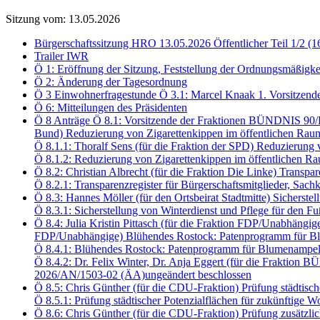
Sitzung vom: 13.05.2026
Bürgerschaftssitzung HRO 13.05.2026 Öffentlicher Teil 1/2 (1
Trailer IWR
Ö 1: Eröffnung der Sitzung, Feststellung der Ordnungsmäßigke
Ö 2: Änderung der Tagesordnung
Ö 3 Einwohnerfragestunde Ö 3.1: Marcel Knaak 1. Vorsitzend
Ö 6: Mitteilungen des Präsidenten
Ö 8 Anträge Ö 8.1: Vorsitzende der Fraktionen BÜNDNIS 90
Bund) Reduzierung von Zigarettenkippen im öffentlichen Rau
Ö 8.1.1: Thoralf Sens (für die Fraktion der SPD) Reduzierun
Ö 8.1.2: Reduzierung von Zigarettenkippen im öffentlichen
Ö 8.2: Christian Albrecht (für die Fraktion Die Linke) Transp
Ö 8.2.1: Transparenzregister für Bürgerschaftsmitglieder, S
Ö 8.3: Hannes Möller (für den Ortsbeirat Stadtmitte) Sichers
Ö 8.3.1: Sicherstellung von Winterdienst und Pflege für den
Ö 8.4: Julia Kristin Pittasch (für die Fraktion FDP/Unabhängi
FDP/Unabhängige) Blühendes Rostock: Patenprogramm für Bl
Ö 8.4.1: Blühendes Rostock: Patenprogramm für Blumenampel
Ö 8.4.2: Dr. Felix Winter, Dr. Anja Eggert (für die Frakt
2026/AN/1503-02 (ÄA)ungeändert beschlossen
Ö 8.5: Chris Günther (für die CDU-Fraktion) Prüfung städtis
Ö 8.5.1: Prüfung städtischer Potenzialflächen für zukünftig
Ö 8.6: Chris Günther (für die CDU-Fraktion) Prüfung zusätzli