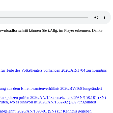
wnloadfortschritt können Sie i.Allg. im Player erkennen. Danke.
 für Teile des Volkstheaters vorhanden 2026/AR/1704 zur Kenntnis
assung aus dem Ehrenbeamtenverhältnis 2026/BV/1681ungeändert
r Parkplätzen prüfen 2026/AN/1582 ersetzt, 2026/AN/1582-01 (SN)
en, wo es sinnvoll ist 2026/AN/1582-02 (ÄA) ungeändert
90 abgelehnt: 2026/AN/1590-01 (SN) zur Kenntnis gegeben,