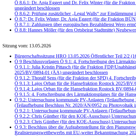
Ö 8.6.1: Dr. Anja Eggert und Dr. Felix Winter (für die Fra
ungeändert beschlossen
Ö 8.6.2: Prüfung zusätzlicher „Legal Walls“ zur Eindämmung i
Ö 8.7: Dr. Felix Winter, Dr. Anja Eggert (für die Fraktio
Ö 8.7.1: Zahlungen über europäischen Bezahldienst Wero er
Ö 8.8: Hannes Möller (für den Ortsbeirat Stadtmitte) Neubewe
Sitzung vom: 13.05.2026
Bürgerschaftssitzung HRO 13.05.2026 Öffentlicher Teil 2/2 (1
Ö 9 Beschlussvorlagen Ö 9.1: 4. Fortschreibung des Lärmaktio
Ö 9.1.1: Julia Kristin Pittasch (für die Fraktion FDP/Unabhäng
2025/BV/0894-01 (ÄA) ungeändert beschlossen
Ö 9.1.2: Thoralf Sens (für die Fraktion der SPD) 4. Fortschr
Ö 9.1.3: Lajos Orban für die Hansefraktion Rostock 2025/BV
Ö 9.1.4: Lajos Orban für die Hansefraktion Rostock BV/0894
Ö 9.1.5: 4. Fortschreibung des Lärmaktionsplanes für die Han
Ö 9.2: Untersuchung kommunale PV-Anlagen (Teilaufhebung B
(Teilaufhebung Beschluss Nr. 2020/AN/0952 zu Photovoltaik i
Ö 9.2.1: Untersuchung kommunale PV-Anlagen (Teilaufhebun
Ö 9.2.2: Chris Günther (für den KOE-Ausschuss) Untersuch
Ö 9.2.3: Chris Günther (für den KOE-Ausschuss) Untersu
Ö 9.3: Beschluss über die Aufgabenstellung für den Planungsw
Realisierungswettbewerbs mit EU-weiter Bekanntmachung 202