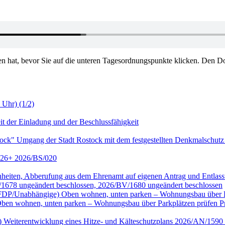
en hat, bevor Sie auf die unteren Tagesordnungspunkte klicken. Den Do
 Uhr) (1/2)
it der Einladung und der Beschlussfähigkeit
tock" Umgang der Stadt Rostock mit dem festgestellten Denkmalschutz
2026+ 2026/BS/020
genheiten, Abberufung aus dem Ehrenamt auf eigenen Antrag und Entl
/1678 ungeändert beschlossen, 2026/BV/1680 ungeändert beschlossen
ktion FDP/Unabhängige) Oben wohnen, unten parken – Wohnungsbau übe
wohnen, unten parken – Wohnungsbau über Parkplätzen prüfen Prüf
nke) Weiterentwicklung eines Hitze- und Kälteschutzplans 2026/AN/15