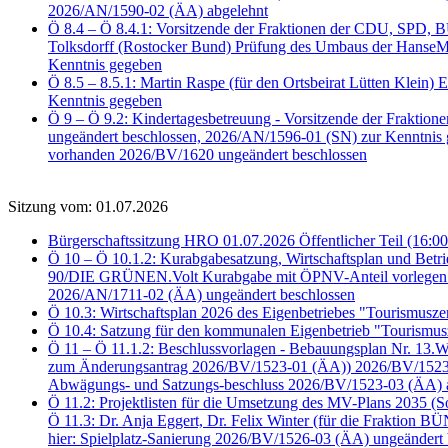
2026/AN/1590-02 (ÄA) abgelehnt
Ö 8.4 – Ö 8.4.1: Vorsitzende der Fraktionen der CDU, SPD
Tolksdorff (Rostocker Bund) Prüfung des Umbaus der HanseMe
Kenntnis gegeben
Ö 8.5 – 8.5.1: Martin Raspe (für den Ortsbeirat Lütten Klein)
Kenntnis gegeben
Ö 9 – Ö 9.2: Kindertagesbetreuung - Vorsitzende der Frakti
ungeändert beschlossen, 2026/AN/1596-01 (SN) zur Kenntnis
vorhanden 2026/BV/1620 ungeändert beschlossen
Sitzung vom: 01.07.2026
Bürgerschaftssitzung HRO 01.07.2026 Öffentlicher Teil (16:00
Ö 10 – Ö 10.1.2: Kurabgabesatzung, Wirtschaftsplan und Bet
90/DIE GRÜNEN.Volt Kurabgabe mit ÖPNV-Anteil vorlegen 2
2026/AN/1711-02 (ÄA) ungeändert beschlossen
Ö 10.3: Wirtschaftsplan 2026 des Eigenbetriebes "Tourismus
Ö 10.4: Satzung für den kommunalen Eigenbetrieb "Tourismu
Ö 11 – Ö 11.1.2: Beschlussvorlagen - Bebauungsplan Nr. 13
zum Änderungsantrag 2026/BV/1523-01 (ÄA)) 2026/BV/1523-02
Abwägungs- und Satzungs-beschluss 2026/BV/1523-03 (ÄA) 
Ö 11.2: Projektlisten für die Umsetzung des MV-Plans 2035 (
Ö 11.3: Dr. Anja Eggert, Dr. Felix Winter (für die Fraktion
hier: Spielplatz-Sanierung 2026/BV/1526-03 (ÄA) ungeändert 