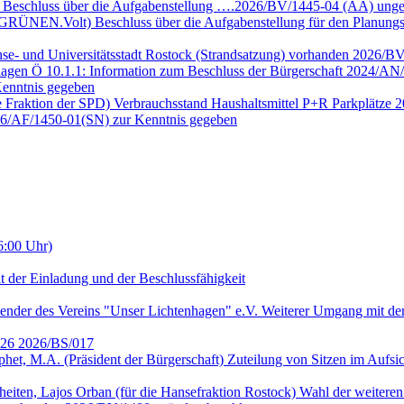
e Beschluss über die Aufgabenstellung ….2026/BV/1445-04 (ÄA) unge
E GRÜNEN.Volt) Beschluss über die Aufgabenstellung für den Planun
nse- und Universitätsstadt Rostock (Strandsatzung) vorhanden 2026/B
lagen Ö 10.1.1: Information zum Beschluss der Bürgerschaft 2024/AN/
enntnis gegeben
ie Fraktion der SPD) Verbrauchsstand Haushaltsmittel P+R Parkplätze
026/AF/1450-01(SN) zur Kenntnis gegeben
6:00 Uhr)
t der Einladung und der Beschlussfähigkeit
ender des Vereins "Unser Lichtenhagen" e.V. Weiterer Umgang mit der
2026 2026/BS/017
ophet, M.A. (Präsident der Bürgerschaft) Zuteilung von Sitzen im Auf
heiten, Lajos Orban (für die Hansefraktion Rostock) Wahl der weitere