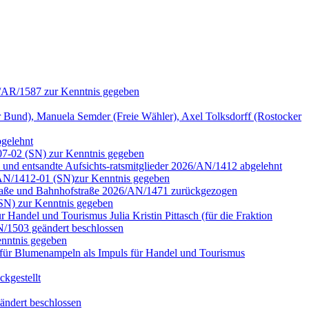
6/AR/1587 zur Kenntnis gegeben
nd), Manuela Semder (Freie Wähler), Axel Tolksdorff (Rostocker
bgelehnt
07-02 (SN) zur Kenntnis gegeben
n und entsandte Aufsichts-ratsmitglieder 2026/AN/1412 abgelehnt
6/AN/1412-01 (SN)zur Kenntnis gegeben
rstraße und Bahnhofstraße 2026/AN/1471 zurückgezogen
(SN) zur Kenntnis gegeben
Handel und Tourismus Julia Kristin Pittasch (für die Fraktion
/1503 geändert beschlossen
nntnis gegeben
für Blumenampeln als Impuls für Handel und Tourismus
kgestellt
ändert beschlossen