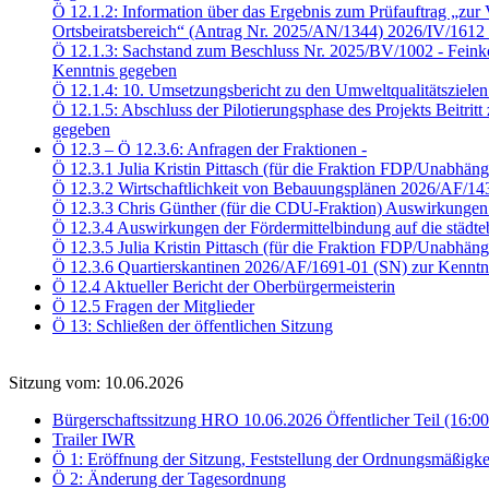
Ö 12.1.2: Information über das Ergebnis zum Prüfauftrag „zur V
Ortsbeiratsbereich“ (Antrag Nr. 2025/AN/1344) 2026/IV/1612
Ö 12.1.3: Sachstand zum Beschluss Nr. 2025/BV/1002 - Feink
Kenntnis gegeben
Ö 12.1.4: 10. Umsetzungsbericht zu den Umweltqualitätsziele
Ö 12.1.5: Abschluss der Pilotierungsphase des Projekts Beitri
gegeben
Ö 12.3 – Ö 12.3.6: Anfragen der Fraktionen -
Ö 12.3.1 Julia Kristin Pittasch (für die Fraktion FDP/Unabhä
Ö 12.3.2 Wirtschaftlichkeit von Bebauungsplänen 2026/AF/14
Ö 12.3.3 Chris Günther (für die CDU-Fraktion) Auswirkungen 
Ö 12.3.4 Auswirkungen der Fördermittelbindung auf die städ
Ö 12.3.5 Julia Kristin Pittasch (für die Fraktion FDP/Unabhä
Ö 12.3.6 Quartierskantinen 2026/AF/1691-01 (SN) zur Kenntn
Ö 12.4 Aktueller Bericht der Oberbürgermeisterin
Ö 12.5 Fragen der Mitglieder
Ö 13: Schließen der öffentlichen Sitzung
Sitzung vom: 10.06.2026
Bürgerschaftssitzung HRO 10.06.2026 Öffentlicher Teil (16:0
Trailer IWR
Ö 1: Eröffnung der Sitzung, Feststellung der Ordnungsmäßigke
Ö 2: Änderung der Tagesordnung