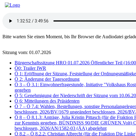
Bitte warten Sie einen Moment, bis Ihr Browser die Audiodatei gelad
Sitzung vom: 01.07.2026
Bürgerschaftssitzung HRO 01.07.2026 Öffentlicher Teil (16:00
Ö0: Trailer IWR
Ö 1: Eröffnung der Sitzung, Feststellung der Ordnungsmäßigke
Ö 2: Änderung der Tagesordnung
Ö 3 – Ö 3.1: Einwohnerfragestunde, Initiative "Volkshaus Ros
gegeben
Ö 5: Genehmigung der Niederschrift der Sitzung vom 10.06.
Ö 6: Mitteilungen des Präsidenten
Ö 7 – Ö 7.4: Wahlen, Bestellungen, sonstige Personalangele
beschlossen, 2026/BV/1679 ungeändert beschlossen, 2026/BV
Ö 8 – Ö 8.1.3: Anträge, Julia Kristin Pittasch (für die Fra
zur Kenntnis gegeben, BÜNDNISS 90/DIE GRÜNEN.Volt) Oben 
beschlossen, 2026/AN/1582-03 (ÄA) abgelehnt
Ö 8.2 – Ö 8.2.2: Christian Albrecht (für die Fraktion Die Li