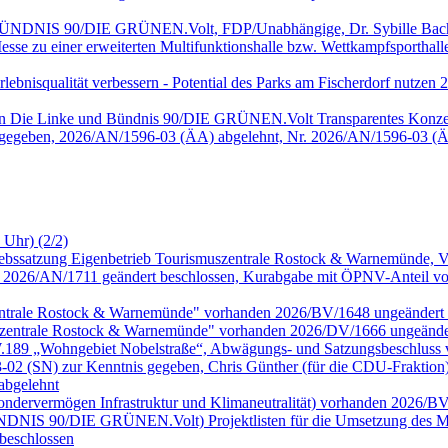
, BÜNDNIS 90/DIE GRÜNEN.Volt, FDP/Unabhängige, Dr. Sybille Bach
sse zu einer erweiterten Multifunktionshalle bzw. Wettkampfsportha
 Erlebnisqualität verbessern - Potential des Parks am Fischerdorf nu
onen Die Linke und Bündnis 90/DIE GRÜNEN.Volt Transparentes Konze
 gegeben, 2026/AN/1596-03 (ÄA) abgelehnt, Nr. 2026/AN/1596-03 (Ä
 Uhr) (2/2)
riebssatzung Eigenbetrieb Tourismuszentrale Rostock & Warnemünde,
026/AN/1711 geändert beschlossen, Kurabgabe mit ÖPNV-Anteil vor
zentrale Rostock & Warnemünde" vorhanden 2026/BV/1648 ungeändert 
szentrale Rostock & Warnemünde" vorhanden 2026/DV/1666 ungeänder
.W.189 „Wohngebiet Nobelstraße“, Abwägungs- und Satzungsbeschluss
 (SN) zur Kenntnis gegeben, Chris Günther (für die CDU-Fraktion
abgelehnt
Sondervermögen Infrastruktur und Klimaneutralität) vorhanden 2026/B
 BÜNDNIS 90/DIE GRÜNEN.Volt) Projektlisten für die Umsetzung des MV
beschlossen