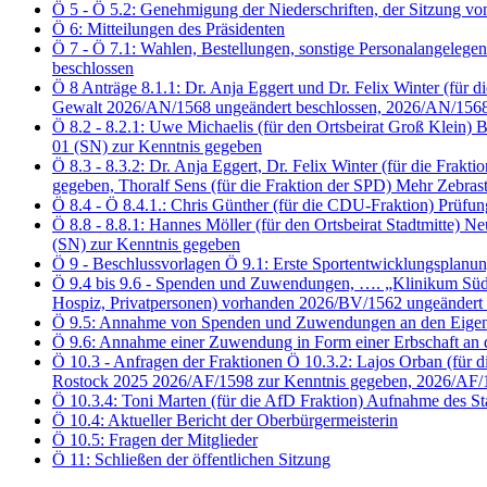
Ö 5 - Ö 5.2: Genehmigung der Niederschriften, der Sitzung 
Ö 6: Mitteilungen des Präsidenten
Ö 7 - Ö 7.1: Wahlen, Bestellungen, sonstige Personalangelegen
beschlossen
Ö 8 Anträge 8.1.1: Dr. Anja Eggert und Dr. Felix Winter (f
Gewalt 2026/AN/1568 ungeändert beschlossen, 2026/AN/1568
Ö 8.2 - 8.2.1: Uwe Michaelis (für den Ortsbeirat Groß Klei
01 (SN) zur Kenntnis gegeben
Ö 8.3 - 8.3.2: Dr. Anja Eggert, Dr. Felix Winter (für die 
gegeben, Thoralf Sens (für die Fraktion der SPD) Mehr Zebra
Ö 8.4 - Ö 8.4.1.: Chris Günther (für die CDU-Fraktion) Prü
Ö 8.8 - 8.8.1: Hannes Möller (für den Ortsbeirat Stadtmitte
(SN) zur Kenntnis gegeben
Ö 9 - Beschlussvorlagen Ö 9.1: Erste Sportentwicklungsplanu
Ö 9.4 bis 9.6 - Spenden und Zuwendungen, …. „Klinikum Südsta
Hospiz, Privatpersonen) vorhanden 2026/BV/1562 ungeändert 
Ö 9.5: Annahme von Spenden und Zuwendungen an den Eigenbet
Ö 9.6: Annahme einer Zuwendung in Form einer Erbschaft an 
Ö 10.3 - Anfragen der Fraktionen Ö 10.3.2: Lajos Orban (für d
Rostock 2025 2026/AF/1598 zur Kenntnis gegeben, 2026/AF/
Ö 10.3.4: Toni Marten (für die AfD Fraktion) Aufnahme des S
Ö 10.4: Aktueller Bericht der Oberbürgermeisterin
Ö 10.5: Fragen der Mitglieder
Ö 11: Schließen der öffentlichen Sitzung