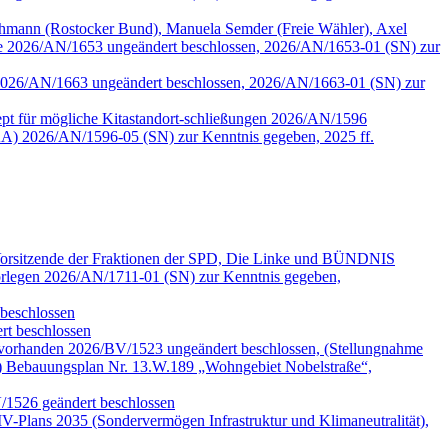
mann (Rostocker Bund), Manuela Semder (Freie Wähler), Axel
lle 2026/AN/1653 ungeändert beschlossen, 2026/AN/1653-01 (SN) zur
tzen 2026/AN/1663 ungeändert beschlossen, 2026/AN/1663-01 (SN) zur
pt für mögliche Kitastandort-schließungen 2026/AN/1596
A) 2026/AN/1596-05 (SN) zur Kenntnis gegeben, 2025 ff.
 Vorsitzende der Fraktionen der SPD, Die Linke und BÜNDNIS
legen 2026/AN/1711-01 (SN) zur Kenntnis gegeben,
beschlossen
t beschlossen
 vorhanden 2026/BV/1523 ungeändert beschlossen, (Stellungnahme
) Bebauungsplan Nr. 13.W.189 „Wohngebiet Nobelstraße“,
V/1526 geändert beschlossen
-Plans 2035 (Sondervermögen Infrastruktur und Klimaneutralität),