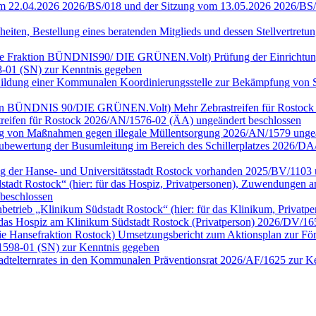
vom 22.04.2026 2026/BS/018 und der Sitzung vom 13.05.2026 2026/BS
heiten, Bestellung eines beratenden Mitglieds und dessen Stellvertre
ür die Fraktion BÜNDNIS90/ DIE GRÜNEN.Volt) Prüfung der Einrichtu
-01 (SN) zur Kenntnis gegeben
n) Bildung einer Kommunalen Koordinierungsstelle zur Bekämpfung vo
Fraktion BÜNDNIS 90/DIE GRÜNEN.Volt) Mehr Zebrastreifen für Rostoc
streifen für Rostock 2026/AN/1576-02 (ÄA) ungeändert beschlossen
fung von Maßnahmen gegen illegale Müllentsorgung 2026/AN/1579 ung
) Neubewertung der Busumleitung im Bereich des Schillerplatzes 2026
ng der Hanse- und Universitätsstadt Rostock vorhanden 2025/BV/1103 
dt Rostock“ (hier: für das Hospiz, Privatpersonen), Zuwendungen an 
beschlossen
rieb „Klinikum Südstadt Rostock“ (hier: für das Klinikum, Privatp
das Hospiz am Klinikum Südstadt Rostock (Privatperson) 2026/DV/16
ie Hansefraktion Rostock) Umsetzungsbericht zum Aktionsplan zur Förd
1598-01 (SN) zur Kenntnis gegeben
tadtelternrates in den Kommunalen Präventionsrat 2026/AF/1625 zur 