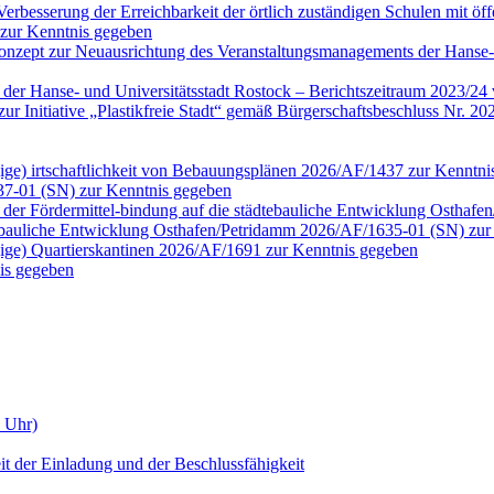
erbesserung der Erreichbarkeit der örtlich zuständigen Schulen mit öf
 zur Kenntnis gegeben
onzept zur Neuausrichtung des Veranstaltungsmanagements der Hanse-
n der Hanse- und Universitätsstadt Rostock – Berichtszeitraum 2023/2
tt zur Initiative „Plastikfreie Stadt“ gemäß Bürgerschaftsbeschluss N
ngige) irtschaftlichkeit von Bebauungsplänen 2026/AF/1437 zur Kenntn
37-01 (SN) zur Kenntnis gegeben
der Fördermittel-bindung auf die städtebauliche Entwicklung Osthaf
tebauliche Entwicklung Osthafen/Petridamm 2026/AF/1635-01 (SN) zur
ngige) Quartierskantinen 2026/AF/1691 zur Kenntnis gegeben
is gegeben
0 Uhr)
it der Einladung und der Beschlussfähigkeit