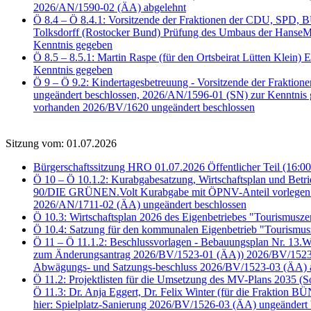
2026/AN/1590-02 (ÄA) abgelehnt
Ö 8.4 – Ö 8.4.1: Vorsitzende der Fraktionen der CDU, SPD
Tolksdorff (Rostocker Bund) Prüfung des Umbaus der HanseMe
Kenntnis gegeben
Ö 8.5 – 8.5.1: Martin Raspe (für den Ortsbeirat Lütten Klein)
Kenntnis gegeben
Ö 9 – Ö 9.2: Kindertagesbetreuung - Vorsitzende der Frakti
ungeändert beschlossen, 2026/AN/1596-01 (SN) zur Kenntnis
vorhanden 2026/BV/1620 ungeändert beschlossen
Sitzung vom: 01.07.2026
Bürgerschaftssitzung HRO 01.07.2026 Öffentlicher Teil (16:00
Ö 10 – Ö 10.1.2: Kurabgabesatzung, Wirtschaftsplan und Bet
90/DIE GRÜNEN.Volt Kurabgabe mit ÖPNV-Anteil vorlegen 2
2026/AN/1711-02 (ÄA) ungeändert beschlossen
Ö 10.3: Wirtschaftsplan 2026 des Eigenbetriebes "Tourismus
Ö 10.4: Satzung für den kommunalen Eigenbetrieb "Tourismu
Ö 11 – Ö 11.1.2: Beschlussvorlagen - Bebauungsplan Nr. 13
zum Änderungsantrag 2026/BV/1523-01 (ÄA)) 2026/BV/1523-02
Abwägungs- und Satzungs-beschluss 2026/BV/1523-03 (ÄA) 
Ö 11.2: Projektlisten für die Umsetzung des MV-Plans 2035 (
Ö 11.3: Dr. Anja Eggert, Dr. Felix Winter (für die Fraktion
hier: Spielplatz-Sanierung 2026/BV/1526-03 (ÄA) ungeändert 