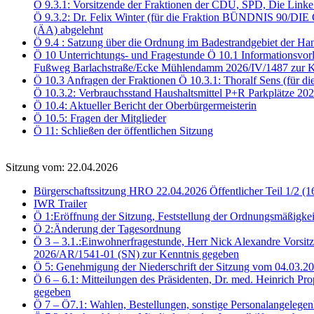
Ö 9.3.1: Vorsitzende der Fraktionen der CDU, SPD, Die Link
Ö 9.3.2: Dr. Felix Winter (für die Fraktion BÜNDNIS 90/DI
(ÄA) abgelehnt
Ö 9.4 : Satzung über die Ordnung im Badestrandgebiet der Ha
Ö 10 Unterrichtungs- und Fragestunde Ö 10.1 Informationsvor
Fußweg Barlachstraße/Ecke Mühlendamm 2026/IV/1487 zur K
Ö 10.3 Anfragen der Fraktionen Ö 10.3.1: Thoralf Sens (für d
Ö 10.3.2: Verbrauchsstand Haushaltsmittel P+R Parkplätze 2
Ö 10.4: Aktueller Bericht der Oberbürgermeisterin
Ö 10.5: Fragen der Mitglieder
Ö 11: Schließen der öffentlichen Sitzung
Sitzung vom: 22.04.2026
Bürgerschaftssitzung HRO 22.04.2026 Öffentlicher Teil 1/2 (1
IWR Trailer
Ö 1:Eröffnung der Sitzung, Feststellung der Ordnungsmäßigkei
Ö 2:Änderung der Tagesordnung
Ö 3 – 3.1.:Einwohnerfragestunde, Herr Nick Alexandre Vorsitz
2026/AR/1541-01 (SN) zur Kenntnis gegeben
Ö 5: Genehmigung der Niederschrift der Sitzung vom 04.03.
Ö 6 – 6.1: Mitteilungen des Präsidenten, Dr. med. Heinrich Pr
gegeben
Ö 7 – Ö7.1: Wahlen, Bestellungen, sonstige Personalangelegen