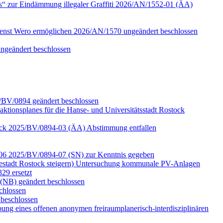
s“ zur Eindämmung illegaler Graffiti 2026/AN/1552-01 (ÄA)
ienst Wero ermöglichen 2026/AN/1570 ungeändert beschlossen
ungeändert beschlossen
5/BV/0894 geändert beschlossen
aktionsplanes für die Hanse- und Universitätsstadt Rostock
ostock 2025/BV/0894-03 (ÄA) Abstimmung entfallen
d -06 2025/BV/0894-07 (SN) zur Kenntnis gegeben
estadt Rostock steigern) Untersuchung kommunale PV-Anlagen
29 ersetzt
(NB) geändert beschlossen
chlossen
beschlossen
ung eines offenen anonymen freiraumplanerisch-interdisziplinären