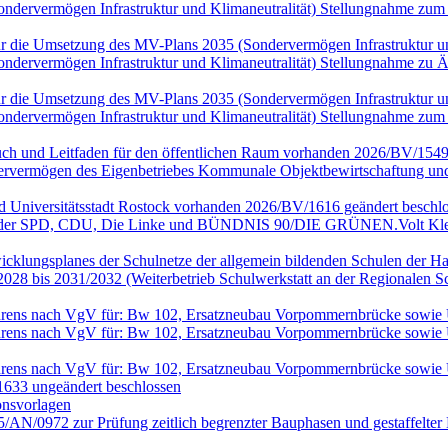
(Sondervermögen Infrastruktur und Klimaneutralität) Stellungnahme
n für die Umsetzung des MV-Plans 2035 (Sondervermögen Infrastruktur
(Sondervermögen Infrastruktur und Klimaneutralität) Stellungnahme 
n für die Umsetzung des MV-Plans 2035 (Sondervermögen Infrastruktur
(Sondervermögen Infrastruktur und Klimaneutralität) Stellungnahme
ch und Leitfaden für den öffentlichen Raum vorhanden 2026/BV/1549
rvermögen des Eigenbetriebes Kommunale Objektbewirtschaftung und 
nd Universitätsstadt Rostock vorhanden 2026/BV/1616 geändert beschlo
en der SPD, CDU, Die Linke und BÜNDNIS 90/DIE GRÜNEN.Volt Klei
wicklungsplanes der Schulnetze der allgemein bildenden Schulen der Ha
028 bis 2031/2032 (Weiterbetrieb Schulwerkstatt an der Regionalen 
rfahrens nach VgV für: Bw 102, Ersatzneubau Vorpommernbrücke sowi
rfahrens nach VgV für: Bw 102, Ersatzneubau Vorpommernbrücke sowi
rfahrens nach VgV für: Bw 102, Ersatzneubau Vorpommernbrücke sowi
633 ungeändert beschlossen
onsvorlagen
25/AN/0972 zur Prüfung zeitlich begrenzter Bauphasen und gestaffel