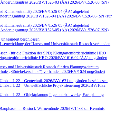
 zum Änderungsantrag 2026/BV/1526-03 (ÄA) 2026/BV/1526-08 (SN)
 und Klimaneutralität) 2026/BV/1526-04 (ÄA) abgelehnt
zu Änderungsantrag 2026/BV/1526-04 (ÄA) 2026/BV/1526-06 (SN) zur
 und Klimaneutralität) 2026/BV/1526-05 (ÄA) abgelehnt
 zum Änderungsantrag 2026/BV/1526-05 (ÄA) 2026/BV/1526-07 (SN)
 ungeändert beschlossen
–entwicklung der Hanse- und Universitätsstadt Rostock vorhanden
ssen, (für die Fraktion der SPD) Kleingartenförderrichtlinie HRO
ngartenförderrichtlinie HRO 2026/BV/1616-02 (ÄA) ungeändert
nse- und Universitätsstadt Rostock für den Planungszeitraum
Schule „Störtebekerschule“) vorhanden 2026/BV/1624 ungeändert
e Umbau L 22 – Geotechnik 2026/BV/1631 ungeändert beschlossen
e Umbau L 22 – Umweltfachliche Projektsteuerung 2026/BV/1632
e Umbau L 22 – Objektplanung Ingenieurbauwerke, Fachplanung
ter Bauphasen in Rostock-Warnemünde 2026/IV/1588 zur Kenntnis