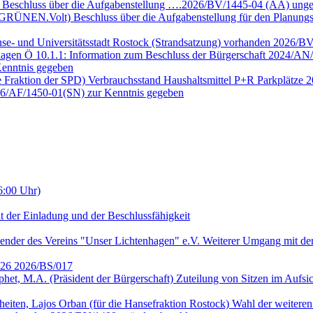
e Beschluss über die Aufgabenstellung ….2026/BV/1445-04 (ÄA) unge
E GRÜNEN.Volt) Beschluss über die Aufgabenstellung für den Planun
nse- und Universitätsstadt Rostock (Strandsatzung) vorhanden 2026/B
lagen Ö 10.1.1: Information zum Beschluss der Bürgerschaft 2024/AN/
enntnis gegeben
ie Fraktion der SPD) Verbrauchsstand Haushaltsmittel P+R Parkplätze
026/AF/1450-01(SN) zur Kenntnis gegeben
6:00 Uhr)
t der Einladung und der Beschlussfähigkeit
ender des Vereins "Unser Lichtenhagen" e.V. Weiterer Umgang mit der
2026 2026/BS/017
ophet, M.A. (Präsident der Bürgerschaft) Zuteilung von Sitzen im Auf
heiten, Lajos Orban (für die Hansefraktion Rostock) Wahl der weitere