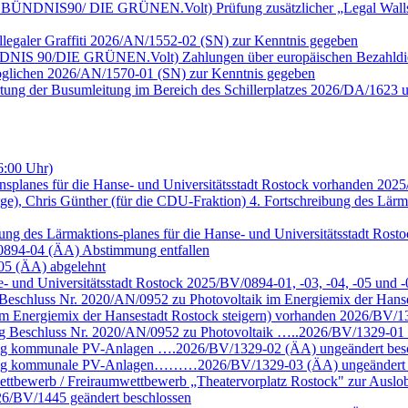
ktion BÜNDNIS90/ DIE GRÜNEN.Volt) Prüfung zusätzlicher „Legal Wall
llegaler Graffiti 2026/AN/1552-02 (SN) zur Kenntnis gegeben
n BÜNDNIS 90/DIE GRÜNEN.Volt) Zahlungen über europäischen Bezahld
möglichen 2026/AN/1570-01 (SN) zur Kenntnis gegeben
rtung der Busumleitung im Bereich des Schillerplatzes 2026/DA/1623 
6:00 Uhr)
nsplanes für die Hanse- und Universitätsstadt Rostock vorhanden 202
ige), Chris Günther (für die CDU-Fraktion) 4. Fortschreibung des Lärm
eibung des Lärmaktions-planes für die Hanse- und Universitätsstadt R
/0894-04 (ÄA) Abstimmung entfallen
-05 (ÄA) abgelehnt
se- und Universitätsstadt Rostock 2025/BV/0894-01, -03, -04, -05 un
eschluss Nr. 2020/AN/0952 zu Photovoltaik im Energiemix der Hans
m Energiemix der Hansestadt Rostock steigern) vorhanden 2026/BV/13
g Beschluss Nr. 2020/AN/0952 zu Photovoltaik …..2026/BV/1329-01 
ung kommunale PV-Anlagen ….2026/BV/1329-02 (ÄA) ungeändert bes
chung kommunale PV-Anlagen………2026/BV/1329-03 (ÄA) ungeändert 
ettbewerb / Freiraumwettbewerb „Theatervorplatz Rostock" zur Auslob
6/BV/1445 geändert beschlossen