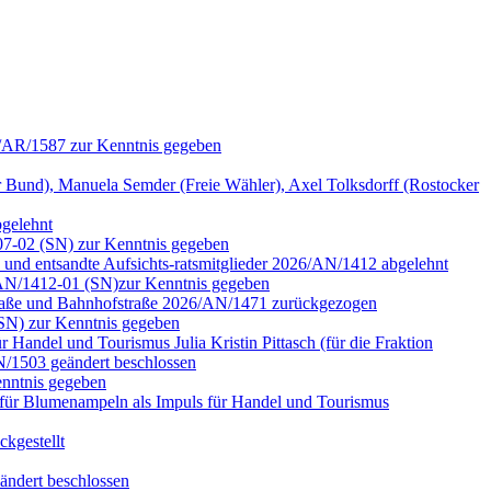
6/AR/1587 zur Kenntnis gegeben
nd), Manuela Semder (Freie Wähler), Axel Tolksdorff (Rostocker
bgelehnt
07-02 (SN) zur Kenntnis gegeben
n und entsandte Aufsichts-ratsmitglieder 2026/AN/1412 abgelehnt
6/AN/1412-01 (SN)zur Kenntnis gegeben
rstraße und Bahnhofstraße 2026/AN/1471 zurückgezogen
(SN) zur Kenntnis gegeben
Handel und Tourismus Julia Kristin Pittasch (für die Fraktion
/1503 geändert beschlossen
nntnis gegeben
für Blumenampeln als Impuls für Handel und Tourismus
kgestellt
ändert beschlossen