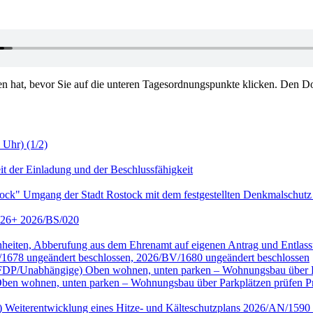
en hat, bevor Sie auf die unteren Tagesordnungspunkte klicken. Den Do
 Uhr) (1/2)
it der Einladung und der Beschlussfähigkeit
tock" Umgang der Stadt Rostock mit dem festgestellten Denkmalschutz
2026+ 2026/BS/020
genheiten, Abberufung aus dem Ehrenamt auf eigenen Antrag und Entl
/1678 ungeändert beschlossen, 2026/BV/1680 ungeändert beschlossen
ktion FDP/Unabhängige) Oben wohnen, unten parken – Wohnungsbau übe
wohnen, unten parken – Wohnungsbau über Parkplätzen prüfen Prüf
nke) Weiterentwicklung eines Hitze- und Kälteschutzplans 2026/AN/15