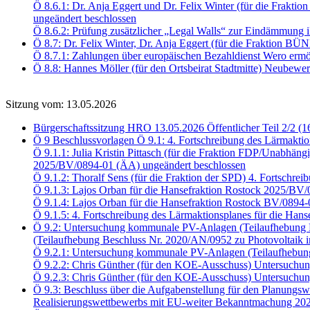
Ö 8.6.1: Dr. Anja Eggert und Dr. Felix Winter (für die Fra
ungeändert beschlossen
Ö 8.6.2: Prüfung zusätzlicher „Legal Walls“ zur Eindämmung i
Ö 8.7: Dr. Felix Winter, Dr. Anja Eggert (für die Fraktio
Ö 8.7.1: Zahlungen über europäischen Bezahldienst Wero er
Ö 8.8: Hannes Möller (für den Ortsbeirat Stadtmitte) Neubewe
Sitzung vom: 13.05.2026
Bürgerschaftssitzung HRO 13.05.2026 Öffentlicher Teil 2/2 (1
Ö 9 Beschlussvorlagen Ö 9.1: 4. Fortschreibung des Lärmaktio
Ö 9.1.1: Julia Kristin Pittasch (für die Fraktion FDP/Unabhäng
2025/BV/0894-01 (ÄA) ungeändert beschlossen
Ö 9.1.2: Thoralf Sens (für die Fraktion der SPD) 4. Fortschr
Ö 9.1.3: Lajos Orban für die Hansefraktion Rostock 2025/BV
Ö 9.1.4: Lajos Orban für die Hansefraktion Rostock BV/0894
Ö 9.1.5: 4. Fortschreibung des Lärmaktionsplanes für die Han
Ö 9.2: Untersuchung kommunale PV-Anlagen (Teilaufhebung B
(Teilaufhebung Beschluss Nr. 2020/AN/0952 zu Photovoltaik i
Ö 9.2.1: Untersuchung kommunale PV-Anlagen (Teilaufhebun
Ö 9.2.2: Chris Günther (für den KOE-Ausschuss) Untersuch
Ö 9.2.3: Chris Günther (für den KOE-Ausschuss) Untersu
Ö 9.3: Beschluss über die Aufgabenstellung für den Planungsw
Realisierungswettbewerbs mit EU-weiter Bekanntmachung 202