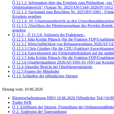
Ö 12.1.2: Information über das Ergebnis zum Prüfauftrag „zur V
Ortsbeiratsbereich“ (Antrag Nr. 2025/AN/1344) 2026/IV/1612
Ö 12.1.3: Sachstand zum Beschluss Nr. 2025/BV/1002 - Feink
Kenntnis gegeben
Ö 12.1.4: 10. Umsetzungsbericht zu den Umweltqualitätsziele
Ö 12.1.5: Abschluss der Pilotierungsphase des Projekts Beitri
gegeben
Ö 12.3 – Ö 12.3.6: Anfragen der Fraktionen -
Ö 12.3.1 Julia Kristin Pittasch (für die Fraktion FDP/Unabhä
Ö 12.3.2 Wirtschaftlichkeit von Bebauungsplänen 2026/AF/14
Ö 12.3.3 Chris Günther (für die CDU-Fraktion) Auswirkungen 
Ö 12.3.4 Auswirkungen der Fördermittelbindung auf die städ
Ö 12.3.5 Julia Kristin Pittasch (für die Fraktion FDP/Unabhä
Ö 12.3.6 Quartierskantinen 2026/AF/1691-01 (SN) zur Kenntn
Ö 12.4 Aktueller Bericht der Oberbürgermeisterin
Ö 12.5 Fragen der Mitglieder
Ö 13: Schließen der öffentlichen Sitzung
Sitzung vom: 10.06.2026
Bürgerschaftssitzung HRO 10.06.2026 Öffentlicher Teil (16:0
Trailer IWR
Ö 1: Eröffnung der Sitzung, Feststellung der Ordnungsmäßigke
Ö 2: Änderung der Tagesordnung