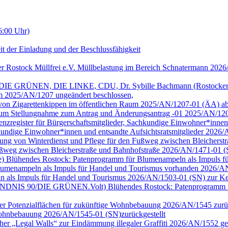
6:00 Uhr)
it der Einladung und der Beschlussfähigkeit
er Rostock Müllfrei e.V. Müllbelastung im Bereich Schnatermann 202
/DIE GRÜNEN, DIE LINKE, CDU, Dr. Sybille Bachmann (Rostocker Bu
m 2025/AN/1207 ungeändert beschlossen,
g von Zigarettenkippen im öffentlichen Raum 2025/AN/1207-01 (ÄA) a
 Raum Stellungnahme zum Antrag und Änderungsantrag -01 2025/AN/12
arenzregister für Bürgerschaftsmitglieder, Sachkundige Einwohner*inne
achkundige Einwohner*innen und entsandte Aufsichtsratsmitglieder 202
tellung von Winterdienst und Pflege für den Fußweg zwischen Bleiche
 Fußweg zwischen Bleicherstraße und Bahnhofstraße 2026/AN/1471-01 
ge) Blühendes Rostock: Patenprogramm für Blumenampeln als Impuls für 
umenampeln als Impuls für Handel und Tourismus vorhanden 2026/AN
n als Impuls für Handel und Tourismus 2026/AN/1503-01 (SN) zur Ke
ion BÜNDNIS 90/DIE GRÜNEN.Volt) Blühendes Rostock: Patenprogramm 
cher Potenzialflächen für zukünftige Wohnbebauung 2026/AN/1545 zurüc
e Wohnbebauung 2026/AN/1545-01 (SN)zurückgestellt
cher „Legal Walls“ zur Eindämmung illegaler Graffiti 2026/AN/1552 ge