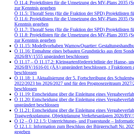
Ö 11.4: Projektlisten für die Umsetzung des MV-Plans 2035 
zur Kenntnis gegeben
Ö 11.5: Thoralf Sens (für die Fraktion der SPD) Projektliste
Ö 11.6: Projektlisten für die Umsetzung des MV-Plans 2035 
Kenntnis gegeben
Ö 11.7: Thoralf Sens (für die Fraktion der SPD) Projektliste
Ö 11.8: Projektlisten für die Umsetzung des MV-Plans 2035 
zur Kenntnis gegeben
Ö 11.15: Modellvorhaben WarnowQuartier: Gestaltungshandbu
Ö 11.16: Entnahme eines bebauten Grundstücks aus dem Sonde
2026/BV/1555 ungeändert beschlossen
Ö 11.17 – Ö 11.17.2: Kleingartenförderrichtlinie der Hanse- u
2026/BV/1616-01 (ÄA) ungeändert beschlossen, r Fraktion
beschlossen
Ö 11.18: 1. Aktualisierung der 5. Fortschreibung des Schulent
2022/2023 bis 2026/2027 und für den Prognosezeitraum 2027/2
beschlossen
Ö 11.19: Entscheidung über die Einleitung eines Vergabeve
Ö 11.20: Entscheidung über die Einleitung eines Vergabeve
ungeändert beschlossen
Ö 11.21: Entscheidung über die Einleitung eines Vergabeve
Tragwerksplanung, Objektplanung Verkehrsanlagen 2026/BV/1
Ö 12 – Ö 12.1.5: Unterrichtungs- und Fragestunde – Informati
Ö 12.1.1: Information zum Beschluss der Bürgerschaft Nr. 20
gegeben