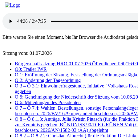
Bitte warten Sie einen Moment, bis Ihr Browser die Audiodatei gelad
Sitzung vom: 01.07.2026
Bürgerschaftssitzung HRO 01.07.2026 Öffentlicher Teil (16:00
Ö0: Trailer IWR
Ö 1: Eröffnung der Sitzung, Feststellung der Ordnungsmäßigke
Ö 2: Änderung der Tagesordnung
Ö 3 – Ö 3.1: Einwohnerfragestunde, Initiative "Volkshaus Ros
gegeben
Ö 5: Genehmigung der Niederschrift der Sitzung vom 10.06.
Ö 6: Mitteilungen des Präsidenten
Ö 7 – Ö 7.4: Wahlen, Bestellungen, sonstige Personalangele
beschlossen, 2026/BV/1679 ungeändert beschlossen, 2026/BV
Ö 8 – Ö 8.1.3: Anträge, Julia Kristin Pittasch (für die Fra
zur Kenntnis gegeben, BÜNDNISS 90/DIE GRÜNEN.Volt) Oben 
beschlossen, 2026/AN/1582-03 (ÄA) abgelehnt
Ö 8.2 – Ö 8.2.2: Christian Albrecht (für die Fraktion Die Li