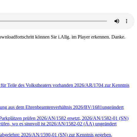
wnloadfortschritt können Sie i.Allg. im Player erkennen. Danke.
 für Teile des Volkstheaters vorhanden 2026/AR/1704 zur Kenntnis
assung aus dem Ehrenbeamtenverhältnis 2026/BV/1681ungeändert
r Parkplätzen prüfen 2026/AN/1582 ersetzt, 2026/AN/1582-01 (SN)
en, wo es sinnvoll ist 2026/AN/1582-02 (ÄA) ungeändert
90 abgelehnt: 2026/AN/1590-01 (SN) zur Kenntnis gegeben,