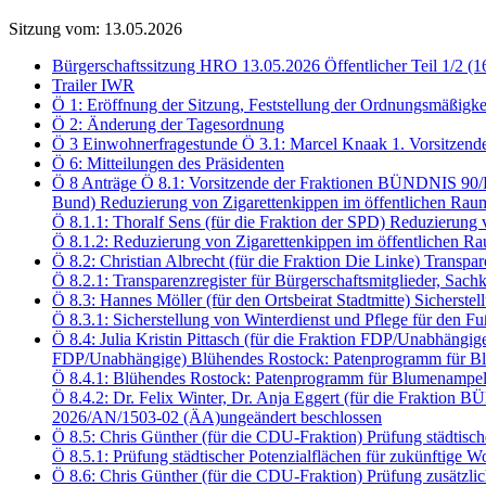
Sitzung vom: 13.05.2026
Bürgerschaftssitzung HRO 13.05.2026 Öffentlicher Teil 1/2 (1
Trailer IWR
Ö 1: Eröffnung der Sitzung, Feststellung der Ordnungsmäßigke
Ö 2: Änderung der Tagesordnung
Ö 3 Einwohnerfragestunde Ö 3.1: Marcel Knaak 1. Vorsitzend
Ö 6: Mitteilungen des Präsidenten
Ö 8 Anträge Ö 8.1: Vorsitzende der Fraktionen BÜNDNIS 90
Bund) Reduzierung von Zigarettenkippen im öffentlichen Rau
Ö 8.1.1: Thoralf Sens (für die Fraktion der SPD) Reduzierun
Ö 8.1.2: Reduzierung von Zigarettenkippen im öffentlichen
Ö 8.2: Christian Albrecht (für die Fraktion Die Linke) Transp
Ö 8.2.1: Transparenzregister für Bürgerschaftsmitglieder, S
Ö 8.3: Hannes Möller (für den Ortsbeirat Stadtmitte) Sichers
Ö 8.3.1: Sicherstellung von Winterdienst und Pflege für den
Ö 8.4: Julia Kristin Pittasch (für die Fraktion FDP/Unabhängi
FDP/Unabhängige) Blühendes Rostock: Patenprogramm für Bl
Ö 8.4.1: Blühendes Rostock: Patenprogramm für Blumenampel
Ö 8.4.2: Dr. Felix Winter, Dr. Anja Eggert (für die Frakt
2026/AN/1503-02 (ÄA)ungeändert beschlossen
Ö 8.5: Chris Günther (für die CDU-Fraktion) Prüfung städtis
Ö 8.5.1: Prüfung städtischer Potenzialflächen für zukünftig
Ö 8.6: Chris Günther (für die CDU-Fraktion) Prüfung zusätzli