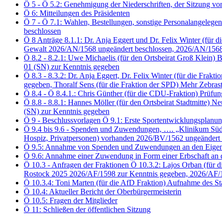
Ö 5 - Ö 5.2: Genehmigung der Niederschriften, der Sitzung 
Ö 6: Mitteilungen des Präsidenten
Ö 7 - Ö 7.1: Wahlen, Bestellungen, sonstige Personalangelegen
beschlossen
Ö 8 Anträge 8.1.1: Dr. Anja Eggert und Dr. Felix Winter (f
Gewalt 2026/AN/1568 ungeändert beschlossen, 2026/AN/1568
Ö 8.2 - 8.2.1: Uwe Michaelis (für den Ortsbeirat Groß Klei
01 (SN) zur Kenntnis gegeben
Ö 8.3 - 8.3.2: Dr. Anja Eggert, Dr. Felix Winter (für die 
gegeben, Thoralf Sens (für die Fraktion der SPD) Mehr Zebra
Ö 8.4 - Ö 8.4.1.: Chris Günther (für die CDU-Fraktion) Prü
Ö 8.8 - 8.8.1: Hannes Möller (für den Ortsbeirat Stadtmitte
(SN) zur Kenntnis gegeben
Ö 9 - Beschlussvorlagen Ö 9.1: Erste Sportentwicklungsplanu
Ö 9.4 bis 9.6 - Spenden und Zuwendungen, …. „Klinikum Südsta
Hospiz, Privatpersonen) vorhanden 2026/BV/1562 ungeändert 
Ö 9.5: Annahme von Spenden und Zuwendungen an den Eigenbet
Ö 9.6: Annahme einer Zuwendung in Form einer Erbschaft an 
Ö 10.3 - Anfragen der Fraktionen Ö 10.3.2: Lajos Orban (für d
Rostock 2025 2026/AF/1598 zur Kenntnis gegeben, 2026/AF/
Ö 10.3.4: Toni Marten (für die AfD Fraktion) Aufnahme des S
Ö 10.4: Aktueller Bericht der Oberbürgermeisterin
Ö 10.5: Fragen der Mitglieder
Ö 11: Schließen der öffentlichen Sitzung