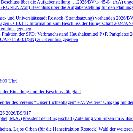
e Beschluss über die Aufgabenstellung ….2026/BV/1445-04 (ÄA) unge
E GRÜNEN.Volt) Beschluss über die Aufgabenstellung für den Planun
nse- und Universitätsstadt Rostock (Strandsatzung) vorhanden 2026/B
lagen Ö 10.1.1: Information zum Beschluss der Bürgerschaft 2024/AN/
enntnis gegeben
ie Fraktion der SPD) Verbrauchsstand Haushaltsmittel P+R Parkplätze
026/AF/1450-01(SN) zur Kenntnis gegeben
6:00 Uhr)
t der Einladung und der Beschlussfähigkeit
ender des Vereins "Unser Lichtenhagen" e.V. Weiterer Umgang mit der
2026 2026/BS/017
ophet, M.A. (Präsident der Bürgerschaft) Zuteilung von Sitzen im Auf
heiten, Lajos Orban (für die Hansefraktion Rostock) Wahl der weitere