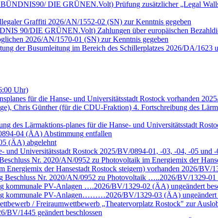
ktion BÜNDNIS90/ DIE GRÜNEN.Volt) Prüfung zusätzlicher „Legal Wall
llegaler Graffiti 2026/AN/1552-02 (SN) zur Kenntnis gegeben
n BÜNDNIS 90/DIE GRÜNEN.Volt) Zahlungen über europäischen Bezahld
möglichen 2026/AN/1570-01 (SN) zur Kenntnis gegeben
rtung der Busumleitung im Bereich des Schillerplatzes 2026/DA/1623 
6:00 Uhr)
nsplanes für die Hanse- und Universitätsstadt Rostock vorhanden 202
ige), Chris Günther (für die CDU-Fraktion) 4. Fortschreibung des Lärm
eibung des Lärmaktions-planes für die Hanse- und Universitätsstadt R
/0894-04 (ÄA) Abstimmung entfallen
-05 (ÄA) abgelehnt
se- und Universitätsstadt Rostock 2025/BV/0894-01, -03, -04, -05 un
eschluss Nr. 2020/AN/0952 zu Photovoltaik im Energiemix der Hans
m Energiemix der Hansestadt Rostock steigern) vorhanden 2026/BV/13
g Beschluss Nr. 2020/AN/0952 zu Photovoltaik …..2026/BV/1329-01 
ung kommunale PV-Anlagen ….2026/BV/1329-02 (ÄA) ungeändert bes
chung kommunale PV-Anlagen………2026/BV/1329-03 (ÄA) ungeändert 
ettbewerb / Freiraumwettbewerb „Theatervorplatz Rostock" zur Auslob
6/BV/1445 geändert beschlossen