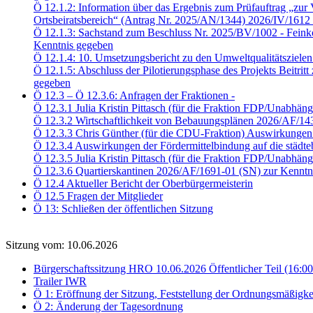
Ö 12.1.2: Information über das Ergebnis zum Prüfauftrag „zur V
Ortsbeiratsbereich“ (Antrag Nr. 2025/AN/1344) 2026/IV/1612
Ö 12.1.3: Sachstand zum Beschluss Nr. 2025/BV/1002 - Feink
Kenntnis gegeben
Ö 12.1.4: 10. Umsetzungsbericht zu den Umweltqualitätsziele
Ö 12.1.5: Abschluss der Pilotierungsphase des Projekts Beitri
gegeben
Ö 12.3 – Ö 12.3.6: Anfragen der Fraktionen -
Ö 12.3.1 Julia Kristin Pittasch (für die Fraktion FDP/Unabhä
Ö 12.3.2 Wirtschaftlichkeit von Bebauungsplänen 2026/AF/14
Ö 12.3.3 Chris Günther (für die CDU-Fraktion) Auswirkungen 
Ö 12.3.4 Auswirkungen der Fördermittelbindung auf die städ
Ö 12.3.5 Julia Kristin Pittasch (für die Fraktion FDP/Unabhä
Ö 12.3.6 Quartierskantinen 2026/AF/1691-01 (SN) zur Kenntn
Ö 12.4 Aktueller Bericht der Oberbürgermeisterin
Ö 12.5 Fragen der Mitglieder
Ö 13: Schließen der öffentlichen Sitzung
Sitzung vom: 10.06.2026
Bürgerschaftssitzung HRO 10.06.2026 Öffentlicher Teil (16:0
Trailer IWR
Ö 1: Eröffnung der Sitzung, Feststellung der Ordnungsmäßigke
Ö 2: Änderung der Tagesordnung