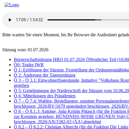
Bitte warten Sie einen Moment, bis Ihr Browser die Audiodatei gelad
Sitzung vom: 01.07.2026
Bürgerschaftssitzung HRO 01.07.2026 Öffentlicher Teil (16:00
Ö0: Trailer IWR
Ö 1: Eröffnung der Sitzung, Feststellung der Ordnungsmäßigke
Ö 2: Änderung der Tagesordnung
Ö 3 – Ö 3.1: Einwohnerfragestunde, Initiative "Volkshaus Ros
gegeben
Ö 5: Genehmigung der Niederschrift der Sitzung vom 10.06.
Ö 6: Mitteilungen des Präsidenten
Ö 7 – Ö 7.4: Wahlen, Bestellungen, sonstige Personalangele
beschlossen, 2026/BV/1679 ungeändert beschlossen, 2026/BV
Ö 8 – Ö 8.1.3: Anträge, Julia Kristin Pittasch (für die Fra
zur Kenntnis gegeben, BÜNDNISS 90/DIE GRÜNEN.Volt) Oben 
beschlossen, 2026/AN/1582-03 (ÄA) abgelehnt
Ö 8.2 – Ö 8.2.2: Christian Albrecht (für die Fraktion Die Li