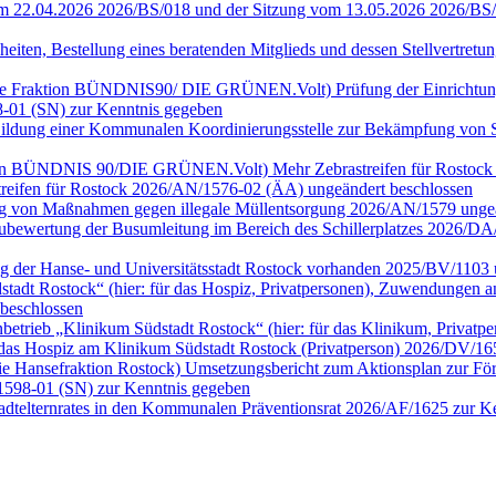
vom 22.04.2026 2026/BS/018 und der Sitzung vom 13.05.2026 2026/BS
heiten, Bestellung eines beratenden Mitglieds und dessen Stellvertre
ür die Fraktion BÜNDNIS90/ DIE GRÜNEN.Volt) Prüfung der Einrichtu
-01 (SN) zur Kenntnis gegeben
n) Bildung einer Kommunalen Koordinierungsstelle zur Bekämpfung vo
Fraktion BÜNDNIS 90/DIE GRÜNEN.Volt) Mehr Zebrastreifen für Rostoc
streifen für Rostock 2026/AN/1576-02 (ÄA) ungeändert beschlossen
fung von Maßnahmen gegen illegale Müllentsorgung 2026/AN/1579 ung
) Neubewertung der Busumleitung im Bereich des Schillerplatzes 2026
ng der Hanse- und Universitätsstadt Rostock vorhanden 2025/BV/1103 
dt Rostock“ (hier: für das Hospiz, Privatpersonen), Zuwendungen an 
beschlossen
rieb „Klinikum Südstadt Rostock“ (hier: für das Klinikum, Privatp
das Hospiz am Klinikum Südstadt Rostock (Privatperson) 2026/DV/16
ie Hansefraktion Rostock) Umsetzungsbericht zum Aktionsplan zur Förd
1598-01 (SN) zur Kenntnis gegeben
tadtelternrates in den Kommunalen Präventionsrat 2026/AF/1625 zur 