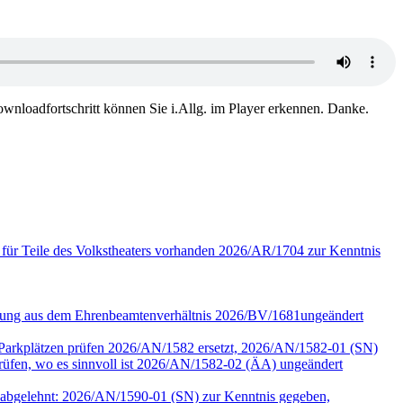
wnloadfortschritt können Sie i.Allg. im Player erkennen. Danke.
 für Teile des Volkstheaters vorhanden 2026/AR/1704 zur Kenntnis
assung aus dem Ehrenbeamtenverhältnis 2026/BV/1681ungeändert
r Parkplätzen prüfen 2026/AN/1582 ersetzt, 2026/AN/1582-01 (SN)
en, wo es sinnvoll ist 2026/AN/1582-02 (ÄA) ungeändert
90 abgelehnt: 2026/AN/1590-01 (SN) zur Kenntnis gegeben,