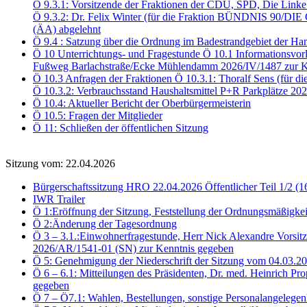
Ö 9.3.1: Vorsitzende der Fraktionen der CDU, SPD, Die Link
Ö 9.3.2: Dr. Felix Winter (für die Fraktion BÜNDNIS 90/DI
(ÄA) abgelehnt
Ö 9.4 : Satzung über die Ordnung im Badestrandgebiet der Ha
Ö 10 Unterrichtungs- und Fragestunde Ö 10.1 Informationsvor
Fußweg Barlachstraße/Ecke Mühlendamm 2026/IV/1487 zur K
Ö 10.3 Anfragen der Fraktionen Ö 10.3.1: Thoralf Sens (für d
Ö 10.3.2: Verbrauchsstand Haushaltsmittel P+R Parkplätze 2
Ö 10.4: Aktueller Bericht der Oberbürgermeisterin
Ö 10.5: Fragen der Mitglieder
Ö 11: Schließen der öffentlichen Sitzung
Sitzung vom: 22.04.2026
Bürgerschaftssitzung HRO 22.04.2026 Öffentlicher Teil 1/2 (1
IWR Trailer
Ö 1:Eröffnung der Sitzung, Feststellung der Ordnungsmäßigkei
Ö 2:Änderung der Tagesordnung
Ö 3 – 3.1.:Einwohnerfragestunde, Herr Nick Alexandre Vorsitz
2026/AR/1541-01 (SN) zur Kenntnis gegeben
Ö 5: Genehmigung der Niederschrift der Sitzung vom 04.03.
Ö 6 – 6.1: Mitteilungen des Präsidenten, Dr. med. Heinrich Pr
gegeben
Ö 7 – Ö7.1: Wahlen, Bestellungen, sonstige Personalangelegen