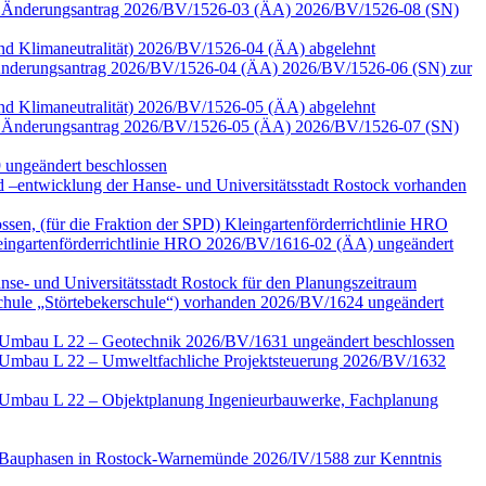
 zum Änderungsantrag 2026/BV/1526-03 (ÄA) 2026/BV/1526-08 (SN)
 und Klimaneutralität) 2026/BV/1526-04 (ÄA) abgelehnt
zu Änderungsantrag 2026/BV/1526-04 (ÄA) 2026/BV/1526-06 (SN) zur
 und Klimaneutralität) 2026/BV/1526-05 (ÄA) abgelehnt
 zum Änderungsantrag 2026/BV/1526-05 (ÄA) 2026/BV/1526-07 (SN)
 ungeändert beschlossen
–entwicklung der Hanse- und Universitätsstadt Rostock vorhanden
ssen, (für die Fraktion der SPD) Kleingartenförderrichtlinie HRO
ngartenförderrichtlinie HRO 2026/BV/1616-02 (ÄA) ungeändert
nse- und Universitätsstadt Rostock für den Planungszeitraum
Schule „Störtebekerschule“) vorhanden 2026/BV/1624 ungeändert
e Umbau L 22 – Geotechnik 2026/BV/1631 ungeändert beschlossen
e Umbau L 22 – Umweltfachliche Projektsteuerung 2026/BV/1632
e Umbau L 22 – Objektplanung Ingenieurbauwerke, Fachplanung
ter Bauphasen in Rostock-Warnemünde 2026/IV/1588 zur Kenntnis