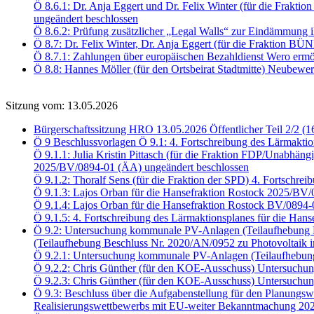
Ö 8.6.1: Dr. Anja Eggert und Dr. Felix Winter (für die Fra
ungeändert beschlossen
Ö 8.6.2: Prüfung zusätzlicher „Legal Walls“ zur Eindämmung i
Ö 8.7: Dr. Felix Winter, Dr. Anja Eggert (für die Fraktio
Ö 8.7.1: Zahlungen über europäischen Bezahldienst Wero er
Ö 8.8: Hannes Möller (für den Ortsbeirat Stadtmitte) Neubewe
Sitzung vom: 13.05.2026
Bürgerschaftssitzung HRO 13.05.2026 Öffentlicher Teil 2/2 (1
Ö 9 Beschlussvorlagen Ö 9.1: 4. Fortschreibung des Lärmaktio
Ö 9.1.1: Julia Kristin Pittasch (für die Fraktion FDP/Unabhäng
2025/BV/0894-01 (ÄA) ungeändert beschlossen
Ö 9.1.2: Thoralf Sens (für die Fraktion der SPD) 4. Fortschr
Ö 9.1.3: Lajos Orban für die Hansefraktion Rostock 2025/BV
Ö 9.1.4: Lajos Orban für die Hansefraktion Rostock BV/0894
Ö 9.1.5: 4. Fortschreibung des Lärmaktionsplanes für die Han
Ö 9.2: Untersuchung kommunale PV-Anlagen (Teilaufhebung B
(Teilaufhebung Beschluss Nr. 2020/AN/0952 zu Photovoltaik i
Ö 9.2.1: Untersuchung kommunale PV-Anlagen (Teilaufhebun
Ö 9.2.2: Chris Günther (für den KOE-Ausschuss) Untersuch
Ö 9.2.3: Chris Günther (für den KOE-Ausschuss) Untersu
Ö 9.3: Beschluss über die Aufgabenstellung für den Planungsw
Realisierungswettbewerbs mit EU-weiter Bekanntmachung 202