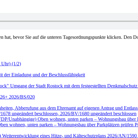
en hat, bevor Sie auf die unteren Tagesordnungspunkte klicken. Den Do
 Uhr) (1/2)
it der Einladung und der Beschlussfähigkeit
tock" Umgang der Stadt Rostock mit dem festgestellten Denkmalschutz
2026+ 2026/BS/020
genheiten, Abberufung aus dem Ehrenamt auf eigenen Antrag und Entl
/1678 ungeändert beschlossen, 2026/BV/1680 ungeändert beschlossen
ktion FDP/Unabhängige) Oben wohnen, unten parken – Wohnungsbau übe
wohnen, unten parken – Wohnungsbau über Parkplätzen prüfen Prüf
nke) Weiterentwicklung eines Hitze- und Kälteschutzplans 2026/AN/15