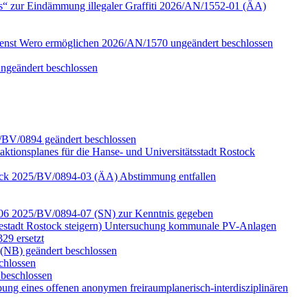
s“ zur Eindämmung illegaler Graffiti 2026/AN/1552-01 (ÄA)
ienst Wero ermöglichen 2026/AN/1570 ungeändert beschlossen
ungeändert beschlossen
5/BV/0894 geändert beschlossen
aktionsplanes für die Hanse- und Universitätsstadt Rostock
ostock 2025/BV/0894-03 (ÄA) Abstimmung entfallen
d -06 2025/BV/0894-07 (SN) zur Kenntnis gegeben
estadt Rostock steigern) Untersuchung kommunale PV-Anlagen
29 ersetzt
(NB) geändert beschlossen
chlossen
beschlossen
ung eines offenen anonymen freiraumplanerisch-interdisziplinären