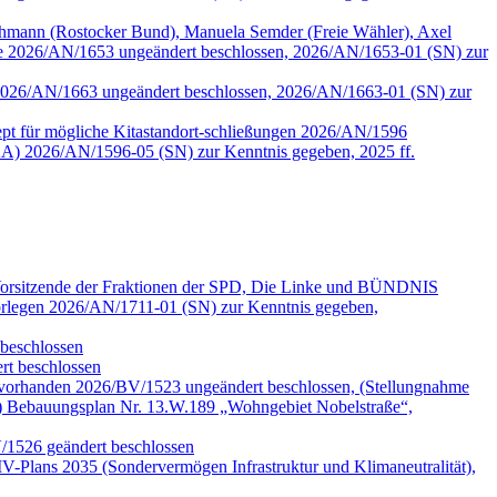
mann (Rostocker Bund), Manuela Semder (Freie Wähler), Axel
lle 2026/AN/1653 ungeändert beschlossen, 2026/AN/1653-01 (SN) zur
tzen 2026/AN/1663 ungeändert beschlossen, 2026/AN/1663-01 (SN) zur
pt für mögliche Kitastandort-schließungen 2026/AN/1596
A) 2026/AN/1596-05 (SN) zur Kenntnis gegeben, 2025 ff.
 Vorsitzende der Fraktionen der SPD, Die Linke und BÜNDNIS
legen 2026/AN/1711-01 (SN) zur Kenntnis gegeben,
beschlossen
t beschlossen
 vorhanden 2026/BV/1523 ungeändert beschlossen, (Stellungnahme
) Bebauungsplan Nr. 13.W.189 „Wohngebiet Nobelstraße“,
V/1526 geändert beschlossen
-Plans 2035 (Sondervermögen Infrastruktur und Klimaneutralität),