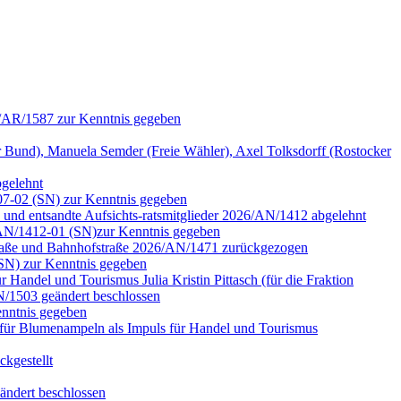
6/AR/1587 zur Kenntnis gegeben
nd), Manuela Semder (Freie Wähler), Axel Tolksdorff (Rostocker
bgelehnt
07-02 (SN) zur Kenntnis gegeben
n und entsandte Aufsichts-ratsmitglieder 2026/AN/1412 abgelehnt
6/AN/1412-01 (SN)zur Kenntnis gegeben
rstraße und Bahnhofstraße 2026/AN/1471 zurückgezogen
(SN) zur Kenntnis gegeben
Handel und Tourismus Julia Kristin Pittasch (für die Fraktion
/1503 geändert beschlossen
nntnis gegeben
für Blumenampeln als Impuls für Handel und Tourismus
kgestellt
ändert beschlossen