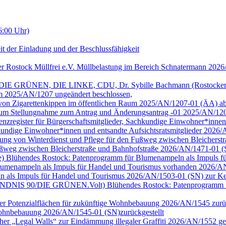
6:00 Uhr)
it der Einladung und der Beschlussfähigkeit
er Rostock Müllfrei e.V. Müllbelastung im Bereich Schnatermann 202
/DIE GRÜNEN, DIE LINKE, CDU, Dr. Sybille Bachmann (Rostocker Bu
m 2025/AN/1207 ungeändert beschlossen,
g von Zigarettenkippen im öffentlichen Raum 2025/AN/1207-01 (ÄA) a
 Raum Stellungnahme zum Antrag und Änderungsantrag -01 2025/AN/12
arenzregister für Bürgerschaftsmitglieder, Sachkundige Einwohner*inne
achkundige Einwohner*innen und entsandte Aufsichtsratsmitglieder 202
tellung von Winterdienst und Pflege für den Fußweg zwischen Bleiche
 Fußweg zwischen Bleicherstraße und Bahnhofstraße 2026/AN/1471-01 
ge) Blühendes Rostock: Patenprogramm für Blumenampeln als Impuls für 
umenampeln als Impuls für Handel und Tourismus vorhanden 2026/AN
n als Impuls für Handel und Tourismus 2026/AN/1503-01 (SN) zur Ke
ion BÜNDNIS 90/DIE GRÜNEN.Volt) Blühendes Rostock: Patenprogramm 
cher Potenzialflächen für zukünftige Wohnbebauung 2026/AN/1545 zurüc
e Wohnbebauung 2026/AN/1545-01 (SN)zurückgestellt
cher „Legal Walls“ zur Eindämmung illegaler Graffiti 2026/AN/1552 ge