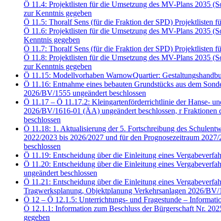
Ö 11.4: Projektlisten für die Umsetzung des MV-Plans 2035 
zur Kenntnis gegeben
Ö 11.5: Thoralf Sens (für die Fraktion der SPD) Projektliste
Ö 11.6: Projektlisten für die Umsetzung des MV-Plans 2035 
Kenntnis gegeben
Ö 11.7: Thoralf Sens (für die Fraktion der SPD) Projektliste
Ö 11.8: Projektlisten für die Umsetzung des MV-Plans 2035 
zur Kenntnis gegeben
Ö 11.15: Modellvorhaben WarnowQuartier: Gestaltungshandbu
Ö 11.16: Entnahme eines bebauten Grundstücks aus dem Sonde
2026/BV/1555 ungeändert beschlossen
Ö 11.17 – Ö 11.17.2: Kleingartenförderrichtlinie der Hanse- u
2026/BV/1616-01 (ÄA) ungeändert beschlossen, r Fraktion
beschlossen
Ö 11.18: 1. Aktualisierung der 5. Fortschreibung des Schulent
2022/2023 bis 2026/2027 und für den Prognosezeitraum 2027/2
beschlossen
Ö 11.19: Entscheidung über die Einleitung eines Vergabeve
Ö 11.20: Entscheidung über die Einleitung eines Vergabeve
ungeändert beschlossen
Ö 11.21: Entscheidung über die Einleitung eines Vergabeve
Tragwerksplanung, Objektplanung Verkehrsanlagen 2026/BV/1
Ö 12 – Ö 12.1.5: Unterrichtungs- und Fragestunde – Informati
Ö 12.1.1: Information zum Beschluss der Bürgerschaft Nr. 20
gegeben