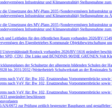
(Sondervermögen Infrastruktur und Klimaneutralität) Stellungnahme
n für die Umsetzung des MV-Plans 2035 (Sondervermögen Infrastruktur
(Sondervermögen Infrastruktur und Klimaneutralität) Stellungnahme 
n für die Umsetzung des MV-Plans 2035 (Sondervermögen Infrastruktur
(Sondervermögen Infrastruktur und Klimaneutralität) Stellungnahme
ch und Leitfaden für den öffentlichen Raum vorhanden 2026/BV/1549
rvermögen des Eigenbetriebes Kommunale Objektbewirtschaftung und 
nd Universitätsstadt Rostock vorhanden 2026/BV/1616 geändert beschlo
en der SPD, CDU, Die Linke und BÜNDNIS 90/DIE GRÜNEN.Volt Klei
wicklungsplanes der Schulnetze der allgemein bildenden Schulen der Ha
028 bis 2031/2032 (Weiterbetrieb Schulwerkstatt an der Regionalen 
rfahrens nach VgV für: Bw 102, Ersatzneubau Vorpommernbrücke sowi
rfahrens nach VgV für: Bw 102, Ersatzneubau Vorpommernbrücke sowi
rfahrens nach VgV für: Bw 102, Ersatzneubau Vorpommernbrücke sowi
633 ungeändert beschlossen
onsvorlagen
25/AN/0972 zur Prüfung zeitlich begrenzter Bauphasen und gestaffel