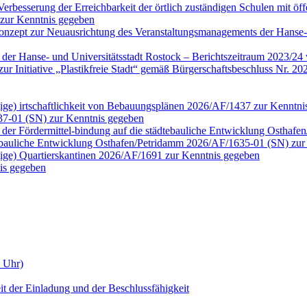
erbesserung der Erreichbarkeit der örtlich zuständigen Schulen mit öf
 zur Kenntnis gegeben
onzept zur Neuausrichtung des Veranstaltungsmanagements der Hanse-
n der Hanse- und Universitätsstadt Rostock – Berichtszeitraum 2023/2
tt zur Initiative „Plastikfreie Stadt“ gemäß Bürgerschaftsbeschluss N
ngige) irtschaftlichkeit von Bebauungsplänen 2026/AF/1437 zur Kenntn
37-01 (SN) zur Kenntnis gegeben
der Fördermittel-bindung auf die städtebauliche Entwicklung Osthaf
tebauliche Entwicklung Osthafen/Petridamm 2026/AF/1635-01 (SN) zur
ngige) Quartierskantinen 2026/AF/1691 zur Kenntnis gegeben
is gegeben
0 Uhr)
it der Einladung und der Beschlussfähigkeit