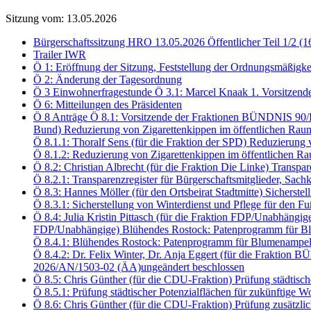
Sitzung vom: 13.05.2026
Bürgerschaftssitzung HRO 13.05.2026 Öffentlicher Teil 1/2 (1
Trailer IWR
Ö 1: Eröffnung der Sitzung, Feststellung der Ordnungsmäßigke
Ö 2: Änderung der Tagesordnung
Ö 3 Einwohnerfragestunde Ö 3.1: Marcel Knaak 1. Vorsitzend
Ö 6: Mitteilungen des Präsidenten
Ö 8 Anträge Ö 8.1: Vorsitzende der Fraktionen BÜNDNIS 90
Bund) Reduzierung von Zigarettenkippen im öffentlichen Rau
Ö 8.1.1: Thoralf Sens (für die Fraktion der SPD) Reduzierun
Ö 8.1.2: Reduzierung von Zigarettenkippen im öffentlichen
Ö 8.2: Christian Albrecht (für die Fraktion Die Linke) Transp
Ö 8.2.1: Transparenzregister für Bürgerschaftsmitglieder, S
Ö 8.3: Hannes Möller (für den Ortsbeirat Stadtmitte) Sichers
Ö 8.3.1: Sicherstellung von Winterdienst und Pflege für den
Ö 8.4: Julia Kristin Pittasch (für die Fraktion FDP/Unabhängi
FDP/Unabhängige) Blühendes Rostock: Patenprogramm für Bl
Ö 8.4.1: Blühendes Rostock: Patenprogramm für Blumenampel
Ö 8.4.2: Dr. Felix Winter, Dr. Anja Eggert (für die Frakt
2026/AN/1503-02 (ÄA)ungeändert beschlossen
Ö 8.5: Chris Günther (für die CDU-Fraktion) Prüfung städtis
Ö 8.5.1: Prüfung städtischer Potenzialflächen für zukünftig
Ö 8.6: Chris Günther (für die CDU-Fraktion) Prüfung zusätzli