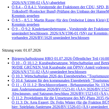
2026/AN/1590-02 (ÄA) abgelehnt
Ö 8.4 – Ö 8.4.1: Vorsitzende der Fraktionen der CDU, SPD
Tolksdorff (Rostocker Bund) Prüfung des Umbaus der HanseMe
Kenntnis gegeben
Ö 8.5 – 8.5.1: Martin Raspe (für den Ortsbeirat Lütten Klein)
Kenntnis gegeben
Ö 9 – Ö 9.2: Kindertagesbetreuung - Vorsitzende der Frakti
ungeändert beschlossen, 2026/AN/1596-01 (SN) zur Kenntnis
vorhanden 2026/BV/1620 ungeändert beschlossen
Sitzung vom: 01.07.2026
Bürgerschaftssitzung HRO 01.07.2026 Öffentlicher Teil (16:00
Ö 10 – Ö 10.1.2: Kurabgabesatzung, Wirtschaftsplan und Bet
90/DIE GRÜNEN.Volt Kurabgabe mit ÖPNV-Anteil vorlegen 2
2026/AN/1711-02 (ÄA) ungeändert beschlossen
Ö 10.3: Wirtschaftsplan 2026 des Eigenbetriebes "Tourismus
Ö 10.4: Satzung für den kommunalen Eigenbetrieb "Tourismu
Ö 11 – Ö 11.1.2: Beschlussvorlagen - Bebauungsplan Nr. 13
zum Änderungsantrag 2026/BV/1523-01 (ÄA)) 2026/BV/1523-02
Abwägungs- und Satzungs-beschluss 2026/BV/1523-03 (ÄA) 
Ö 11.2: Projektlisten für die Umsetzung des MV-Plans 2035 (
Ö 11.3: Dr. Anja Eggert, Dr. Felix Winter (für die Fraktion
hier: Spielplatz-Sanierung 2026/BV/1526-03 (ÄA) ungeändert 