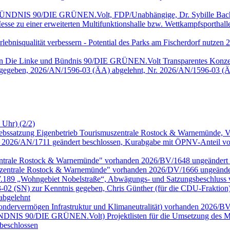
, BÜNDNIS 90/DIE GRÜNEN.Volt, FDP/Unabhängige, Dr. Sybille Bach
sse zu einer erweiterten Multifunktionshalle bzw. Wettkampfsportha
 Erlebnisqualität verbessern - Potential des Parks am Fischerdorf nu
onen Die Linke und Bündnis 90/DIE GRÜNEN.Volt Transparentes Konze
 gegeben, 2026/AN/1596-03 (ÄA) abgelehnt, Nr. 2026/AN/1596-03 (Ä
 Uhr) (2/2)
riebssatzung Eigenbetrieb Tourismuszentrale Rostock & Warnemünde,
026/AN/1711 geändert beschlossen, Kurabgabe mit ÖPNV-Anteil vor
zentrale Rostock & Warnemünde" vorhanden 2026/BV/1648 ungeändert 
szentrale Rostock & Warnemünde" vorhanden 2026/DV/1666 ungeänder
.W.189 „Wohngebiet Nobelstraße“, Abwägungs- und Satzungsbeschluss
 (SN) zur Kenntnis gegeben, Chris Günther (für die CDU-Fraktion
abgelehnt
Sondervermögen Infrastruktur und Klimaneutralität) vorhanden 2026/B
 BÜNDNIS 90/DIE GRÜNEN.Volt) Projektlisten für die Umsetzung des MV
beschlossen