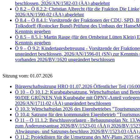
beschlossen, 2026/AN/1582-03 (ÄA) abgelehnt
Ö 8.2 – Ö 8.2.2: Christian Albrecht (für die Fraktion Die Li
2026/AN/1590-02 (ÄA) abgelehnt
Ö 8.4 – Ö 8.4.1: Vorsitzende der Fraktionen der CDU, SPD
Tolksdorff (Rostocker Bund) Prüfung des Umbaus der HanseMe
Kenntnis gegeben
Ö 8.5 – 8.5.1: Martin Raspe (für den Ortsbeirat Lütten Klein)
Kenntnis gegeben
Ö 9 – Ö 9.2: Kindertagesbetreuung - Vorsitzende der Frakti
ungeändert beschlossen, 2026/AN/1596-01 (SN) zur Kenntnis
vorhanden 2026/BV/1620 ungeändert beschlossen
Sitzung vom: 01.07.2026
Bürgerschaftssitzung HRO 01.07.2026 Öffentlicher Teil (16:00
Ö 10 – Ö 10.1.2: Kurabgabesatzung, Wirtschaftsplan und Bet
90/DIE GRÜNEN.Volt Kurabgabe mit ÖPNV-Anteil vorlegen 2
2026/AN/1711-02 (ÄA) ungeändert beschlossen
Ö 10.3: Wirtschaftsplan 2026 des Eigenbetriebes "Tourismus
Ö 10.4: Satzung für den kommunalen Eigenbetrieb "Tourismu
Ö 11 – Ö 11.1.2: Beschlussvorlagen - Bebauungsplan Nr. 13
zum Änderungsantrag 2026/BV/1523-01 (ÄA)) 2026/BV/1523-02
Abwägungs- und Satzungs-beschluss 2026/BV/1523-03 (ÄA) 
Ö 11.2: Projektlisten für die Umsetzung des MV-Plans 2035 (