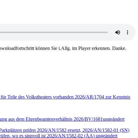
wnloadfortschritt können Sie i.Allg. im Player erkennen. Danke.
 für Teile des Volkstheaters vorhanden 2026/AR/1704 zur Kenntnis
assung aus dem Ehrenbeamtenverhältnis 2026/BV/1681ungeändert
r Parkplätzen prüfen 2026/AN/1582 ersetzt, 2026/AN/1582-01 (SN)
en, wo es sinnvoll ist 2026/AN/1582-02 (ÄA) ungeändert