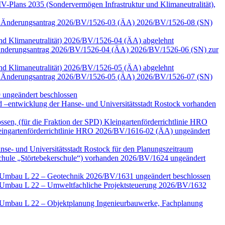
-Plans 2035 (Sondervermögen Infrastruktur und Klimaneutralität),
 zum Änderungsantrag 2026/BV/1526-03 (ÄA) 2026/BV/1526-08 (SN)
 und Klimaneutralität) 2026/BV/1526-04 (ÄA) abgelehnt
zu Änderungsantrag 2026/BV/1526-04 (ÄA) 2026/BV/1526-06 (SN) zur
 und Klimaneutralität) 2026/BV/1526-05 (ÄA) abgelehnt
 zum Änderungsantrag 2026/BV/1526-05 (ÄA) 2026/BV/1526-07 (SN)
 ungeändert beschlossen
–entwicklung der Hanse- und Universitätsstadt Rostock vorhanden
ssen, (für die Fraktion der SPD) Kleingartenförderrichtlinie HRO
ngartenförderrichtlinie HRO 2026/BV/1616-02 (ÄA) ungeändert
nse- und Universitätsstadt Rostock für den Planungszeitraum
Schule „Störtebekerschule“) vorhanden 2026/BV/1624 ungeändert
e Umbau L 22 – Geotechnik 2026/BV/1631 ungeändert beschlossen
e Umbau L 22 – Umweltfachliche Projektsteuerung 2026/BV/1632
e Umbau L 22 – Objektplanung Ingenieurbauwerke, Fachplanung