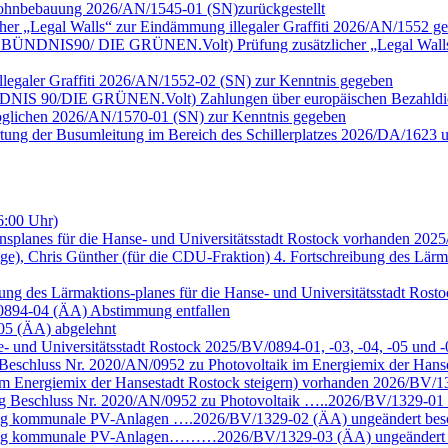
e Wohnbebauung 2026/AN/1545-01 (SN)zurückgestellt
cher „Legal Walls“ zur Eindämmung illegaler Graffiti 2026/AN/1552 ge
ktion BÜNDNIS90/ DIE GRÜNEN.Volt) Prüfung zusätzlicher „Legal Wall
llegaler Graffiti 2026/AN/1552-02 (SN) zur Kenntnis gegeben
n BÜNDNIS 90/DIE GRÜNEN.Volt) Zahlungen über europäischen Bezahld
möglichen 2026/AN/1570-01 (SN) zur Kenntnis gegeben
rtung der Busumleitung im Bereich des Schillerplatzes 2026/DA/1623 
6:00 Uhr)
nsplanes für die Hanse- und Universitätsstadt Rostock vorhanden 202
ige), Chris Günther (für die CDU-Fraktion) 4. Fortschreibung des Lärm
eibung des Lärmaktions-planes für die Hanse- und Universitätsstadt R
/0894-04 (ÄA) Abstimmung entfallen
-05 (ÄA) abgelehnt
se- und Universitätsstadt Rostock 2025/BV/0894-01, -03, -04, -05 un
eschluss Nr. 2020/AN/0952 zu Photovoltaik im Energiemix der Hans
m Energiemix der Hansestadt Rostock steigern) vorhanden 2026/BV/13
g Beschluss Nr. 2020/AN/0952 zu Photovoltaik …..2026/BV/1329-01 
ung kommunale PV-Anlagen ….2026/BV/1329-02 (ÄA) ungeändert bes
chung kommunale PV-Anlagen………2026/BV/1329-03 (ÄA) ungeändert 