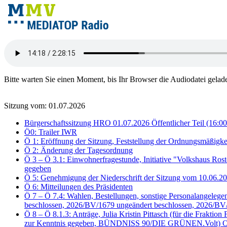
Bitte warten Sie einen Moment, bis Ihr Browser die Audiodatei gelad
Sitzung vom: 01.07.2026
Bürgerschaftssitzung HRO 01.07.2026 Öffentlicher Teil (16:00
Ö0: Trailer IWR
Ö 1: Eröffnung der Sitzung, Feststellung der Ordnungsmäßigke
Ö 2: Änderung der Tagesordnung
Ö 3 – Ö 3.1: Einwohnerfragestunde, Initiative "Volkshaus Ros
gegeben
Ö 5: Genehmigung der Niederschrift der Sitzung vom 10.06.
Ö 6: Mitteilungen des Präsidenten
Ö 7 – Ö 7.4: Wahlen, Bestellungen, sonstige Personalangele
beschlossen, 2026/BV/1679 ungeändert beschlossen, 2026/BV
Ö 8 – Ö 8.1.3: Anträge, Julia Kristin Pittasch (für die Fra
zur Kenntnis gegeben, BÜNDNISS 90/DIE GRÜNEN.Volt) Oben 