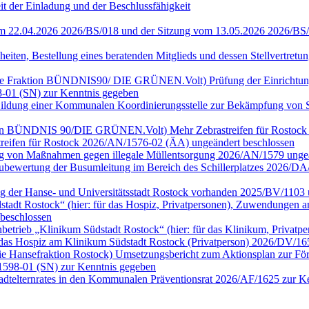
it der Einladung und der Beschlussfähigkeit
vom 22.04.2026 2026/BS/018 und der Sitzung vom 13.05.2026 2026/BS
heiten, Bestellung eines beratenden Mitglieds und dessen Stellvertre
ür die Fraktion BÜNDNIS90/ DIE GRÜNEN.Volt) Prüfung der Einrichtu
-01 (SN) zur Kenntnis gegeben
n) Bildung einer Kommunalen Koordinierungsstelle zur Bekämpfung vo
Fraktion BÜNDNIS 90/DIE GRÜNEN.Volt) Mehr Zebrastreifen für Rostoc
streifen für Rostock 2026/AN/1576-02 (ÄA) ungeändert beschlossen
fung von Maßnahmen gegen illegale Müllentsorgung 2026/AN/1579 ung
) Neubewertung der Busumleitung im Bereich des Schillerplatzes 2026
ng der Hanse- und Universitätsstadt Rostock vorhanden 2025/BV/1103 
dt Rostock“ (hier: für das Hospiz, Privatpersonen), Zuwendungen an 
beschlossen
rieb „Klinikum Südstadt Rostock“ (hier: für das Klinikum, Privatp
das Hospiz am Klinikum Südstadt Rostock (Privatperson) 2026/DV/16
ie Hansefraktion Rostock) Umsetzungsbericht zum Aktionsplan zur Förd
1598-01 (SN) zur Kenntnis gegeben
tadtelternrates in den Kommunalen Präventionsrat 2026/AF/1625 zur 