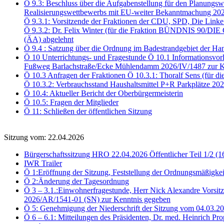
Ö 9.3: Beschluss über die Aufgabenstellung für den Planungsw
Realisierungswettbewerbs mit EU-weiter Bekanntmachung 202
Ö 9.3.1: Vorsitzende der Fraktionen der CDU, SPD, Die Link
Ö 9.3.2: Dr. Felix Winter (für die Fraktion BÜNDNIS 90/DI
(ÄA) abgelehnt
Ö 9.4 : Satzung über die Ordnung im Badestrandgebiet der Ha
Ö 10 Unterrichtungs- und Fragestunde Ö 10.1 Informationsvor
Fußweg Barlachstraße/Ecke Mühlendamm 2026/IV/1487 zur K
Ö 10.3 Anfragen der Fraktionen Ö 10.3.1: Thoralf Sens (für d
Ö 10.3.2: Verbrauchsstand Haushaltsmittel P+R Parkplätze 2
Ö 10.4: Aktueller Bericht der Oberbürgermeisterin
Ö 10.5: Fragen der Mitglieder
Ö 11: Schließen der öffentlichen Sitzung
Sitzung vom: 22.04.2026
Bürgerschaftssitzung HRO 22.04.2026 Öffentlicher Teil 1/2 (1
IWR Trailer
Ö 1:Eröffnung der Sitzung, Feststellung der Ordnungsmäßigkei
Ö 2:Änderung der Tagesordnung
Ö 3 – 3.1.:Einwohnerfragestunde, Herr Nick Alexandre Vorsitz
2026/AR/1541-01 (SN) zur Kenntnis gegeben
Ö 5: Genehmigung der Niederschrift der Sitzung vom 04.03.
Ö 6 – 6.1: Mitteilungen des Präsidenten, Dr. med. Heinrich Pr