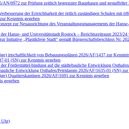
25/AN/0972 zur Prüfung zeitlich begrenzter Bauphasen und gestaffel
erbesserung der Erreichbarkeit der örtlich zuständigen Schulen mit öf
 zur Kenntnis gegeben
onzept zur Neuausrichtung des Veranstaltungsmanagements der Hanse-
n der Hanse- und Universitätsstadt Rostock – Berichtszeitraum 2023/2
tt zur Initiative „Plastikfreie Stadt“ gemäß Bürgerschaftsbeschluss N
ngige) irtschaftlichkeit von Bebauungsplänen 2026/AF/1437 zur Kenntn
37-01 (SN) zur Kenntnis gegeben
der Fördermittel-bindung auf die städtebauliche Entwicklung Osthaf
tebauliche Entwicklung Osthafen/Petridamm 2026/AF/1635-01 (SN) zur
ngige) Quartierskantinen 2026/AF/1691 zur Kenntnis gegeben
is gegeben
0 Uhr)