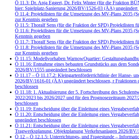
Ö 11.3: Dr. Anja Eggert, Dr. Felix Winter (für die Fraktion
hier: Spielplatz-Sanierung 2026/BV/1526-03 (ÄA) ungeändert 
Ö 11.4: Projektlisten für die Umsetzung des MV-Plans 2035 
zur Kenntnis gegeben
Ö 11.5: Thoralf Sens (für die Fraktion der SPD) Projektliste
Ö 11.6: Projektlisten für die Umsetzung des MV-Plans 2035 
Kenntnis gegeben
Ö 11.7: Thoralf Sens (für die Fraktion der SPD) Projektliste
Ö 11.8: Projektlisten für die Umsetzung des MV-Plans 2035 
zur Kenntnis gegeben
Ö 11.15: Modellvorhaben WarnowQuartier: Gestaltungshandbu
Ö 11.16: Entnahme eines bebauten Grundstücks aus dem Sonde
2026/BV/1555 ungeändert beschlossen
Ö 11.17 – Ö 11.17.2: Kleingartenförderrichtlinie der Hanse- u
2026/BV/1616-01 (ÄA) ungeändert beschlossen, r Fraktion
beschlossen
Ö 11.18: 1. Aktualisierung der 5. Fortschreibung des Schulent
2022/2023 bis 2026/2027 und für den Prognosezeitraum 2027/2
beschlossen
Ö 11.19: Entscheidung über die Einleitung eines Vergabeve
Ö 11.20: Entscheidung über die Einleitung eines Vergabeve
ungeändert beschlossen
Ö 11.21: Entscheidung über die Einleitung eines Vergabeve
Tragwerksplanung, Objektplanung Verkehrsanlagen 2026/BV/1
Ö 12 – Ö 12.1.5: Unterrichtungs- und Fragestunde – Informati