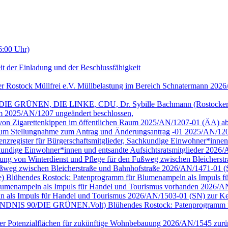
6:00 Uhr)
it der Einladung und der Beschlussfähigkeit
er Rostock Müllfrei e.V. Müllbelastung im Bereich Schnatermann 202
/DIE GRÜNEN, DIE LINKE, CDU, Dr. Sybille Bachmann (Rostocker Bu
m 2025/AN/1207 ungeändert beschlossen,
g von Zigarettenkippen im öffentlichen Raum 2025/AN/1207-01 (ÄA) a
 Raum Stellungnahme zum Antrag und Änderungsantrag -01 2025/AN/12
arenzregister für Bürgerschaftsmitglieder, Sachkundige Einwohner*inne
achkundige Einwohner*innen und entsandte Aufsichtsratsmitglieder 202
tellung von Winterdienst und Pflege für den Fußweg zwischen Bleiche
 Fußweg zwischen Bleicherstraße und Bahnhofstraße 2026/AN/1471-01 
ge) Blühendes Rostock: Patenprogramm für Blumenampeln als Impuls für 
umenampeln als Impuls für Handel und Tourismus vorhanden 2026/AN
n als Impuls für Handel und Tourismus 2026/AN/1503-01 (SN) zur Ke
ion BÜNDNIS 90/DIE GRÜNEN.Volt) Blühendes Rostock: Patenprogramm 
cher Potenzialflächen für zukünftige Wohnbebauung 2026/AN/1545 zurüc