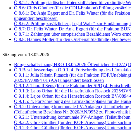
Ö 8.5.1: Prüfung städtischer Potenzialflächen für zukünftig
Ö 8.6: Chris Günther (für die CDU-Fraktion) Prüfung zusätzli
Ö 8.6.1: Dr. Anja Eggert und Dr. Felix Winter (für die Fra
ungeändert beschlossen
Ö 8.6.2: Prüfung zusätzlicher „Legal Walls“ zur Eindämmung i
Ö 8.7: Dr. Felix Winter, Dr. Anja Eggert (für die Fraktio
Ö 8.7.1: Zahlungen über europäischen Bezahldienst Wero er
Ö 8.8: Hannes Möller (für den Ortsbeirat Stadtmitte) Neubewe
Sitzung vom: 13.05.2026
Bürgerschaftssitzung HRO 13.05.2026 Öffentlicher Teil 2/2 (1
Ö 9 Beschlussvorlagen Ö 9.1: 4. Fortschreibung des Lärmaktio
Ö 9.1.1: Julia Kristin Pittasch (für die Fraktion FDP/Unabhäng
2025/BV/0894-01 (ÄA) ungeändert beschlossen
Ö 9.1.2: Thoralf Sens (für die Fraktion der SPD) 4. Fortschr
Ö 9.1.3: Lajos Orban für die Hansefraktion Rostock 2025/BV
Ö 9.1.4: Lajos Orban für die Hansefraktion Rostock BV/0894
Ö 9.1.5: 4. Fortschreibung des Lärmaktionsplanes für die Han
Ö 9.2: Untersuchung kommunale PV-Anlagen (Teilaufhebung B
(Teilaufhebung Beschluss Nr. 2020/AN/0952 zu Photovoltaik i
Ö 9.2.1: Untersuchung kommunale PV-Anlagen (Teilaufhebun
Ö 9.2.2: Chris Günther (für den KOE-Ausschuss) Untersuch
Ö 9.2.3: Chris Günther (für den KOE-Ausschuss) Untersu