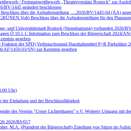
ettbewerb / Freiraumwettbewerb „Theatervorplatz Rostock" zur Auslob
6/BV/1445 geändert beschlossen
e Beschluss über die Aufgabenstellung ….2026/BV/1445-04 (ÄA) unge
E GRÜNEN.Volt) Beschluss über die Aufgabenstellung für den Planun
nse- und Universitätsstadt Rostock (Strandsatzung) vorhanden 2026/B
lagen Ö 10.1.1: Information zum Beschluss der Bürgerschaft 2024/AN/
enntnis gegeben
ie Fraktion der SPD) Verbrauchsstand Haushaltsmittel P+R Parkplätze
026/AF/1450-01(SN) zur Kenntnis gegeben
6:00 Uhr)
t der Einladung und der Beschlussfähigkeit
ender des Vereins "Unser Lichtenhagen" e.V. Weiterer Umgang mit der
2026 2026/BS/017
ophet, M.A. (Präsident der Bürgerschaft) Zuteilung von Sitzen im Auf