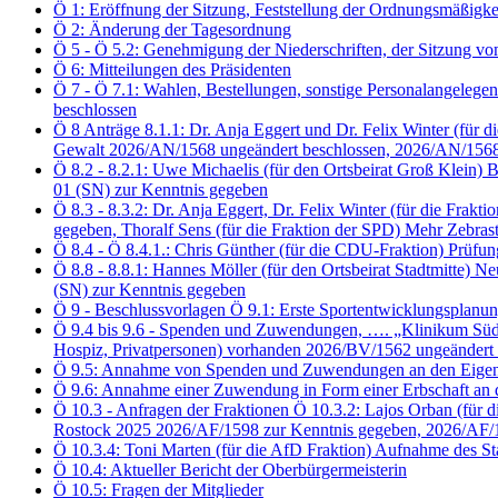
Ö 1: Eröffnung der Sitzung, Feststellung der Ordnungsmäßigke
Ö 2: Änderung der Tagesordnung
Ö 5 - Ö 5.2: Genehmigung der Niederschriften, der Sitzung 
Ö 6: Mitteilungen des Präsidenten
Ö 7 - Ö 7.1: Wahlen, Bestellungen, sonstige Personalangelegen
beschlossen
Ö 8 Anträge 8.1.1: Dr. Anja Eggert und Dr. Felix Winter (f
Gewalt 2026/AN/1568 ungeändert beschlossen, 2026/AN/1568
Ö 8.2 - 8.2.1: Uwe Michaelis (für den Ortsbeirat Groß Klei
01 (SN) zur Kenntnis gegeben
Ö 8.3 - 8.3.2: Dr. Anja Eggert, Dr. Felix Winter (für die 
gegeben, Thoralf Sens (für die Fraktion der SPD) Mehr Zebra
Ö 8.4 - Ö 8.4.1.: Chris Günther (für die CDU-Fraktion) Prü
Ö 8.8 - 8.8.1: Hannes Möller (für den Ortsbeirat Stadtmitte
(SN) zur Kenntnis gegeben
Ö 9 - Beschlussvorlagen Ö 9.1: Erste Sportentwicklungsplanu
Ö 9.4 bis 9.6 - Spenden und Zuwendungen, …. „Klinikum Südsta
Hospiz, Privatpersonen) vorhanden 2026/BV/1562 ungeändert 
Ö 9.5: Annahme von Spenden und Zuwendungen an den Eigenbet
Ö 9.6: Annahme einer Zuwendung in Form einer Erbschaft an 
Ö 10.3 - Anfragen der Fraktionen Ö 10.3.2: Lajos Orban (für d
Rostock 2025 2026/AF/1598 zur Kenntnis gegeben, 2026/AF/
Ö 10.3.4: Toni Marten (für die AfD Fraktion) Aufnahme des S
Ö 10.4: Aktueller Bericht der Oberbürgermeisterin
Ö 10.5: Fragen der Mitglieder