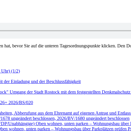
en hat, bevor Sie auf die unteren Tagesordnungspunkte klicken. Den Do
 Uhr) (1/2)
it der Einladung und der Beschlussfähigkeit
tock" Umgang der Stadt Rostock mit dem festgestellten Denkmalschutz
2026+ 2026/BS/020
genheiten, Abberufung aus dem Ehrenamt auf eigenen Antrag und Entl
/1678 ungeändert beschlossen, 2026/BV/1680 ungeändert beschlossen
ktion FDP/Unabhängige) Oben wohnen, unten parken – Wohnungsbau übe
wohnen, unten parken – Wohnungsbau über Parkplätzen prüfen Prüf