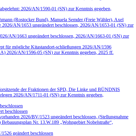
90 abgelehnt: 2026/AN/1590-01 (SN) zur Kenntnis gegeben,
mann (Rostocker Bund), Manuela Semder (Freie Wähler), Axel
lle 2026/AN/1653 ungeändert beschlossen, 2026/AN/1653-01 (SN) zur
tzen 2026/AN/1663 ungeändert beschlossen, 2026/AN/1663-01 (SN) zur
pt für mögliche Kitastandort-schließungen 2026/AN/1596
A) 2026/AN/1596-05 (SN) zur Kenntnis gegeben, 2025 ff.
 Vorsitzende der Fraktionen der SPD, Die Linke und BÜNDNIS
legen 2026/AN/1711-01 (SN) zur Kenntnis gegeben,
beschlossen
t beschlossen
 vorhanden 2026/BV/1523 ungeändert beschlossen, (Stellungnahme
) Bebauungsplan Nr. 13.W.189 „Wohngebiet Nobelstraße“,
V/1526 geändert beschlossen