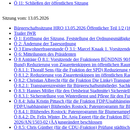
Ö 11: Schließen der öffentlichen Sitzung
Sitzung vom: 13.05.2026
Bürgerschaftssitzung HRO 13.05.2026 Öffentlicher Teil 1/2 (1
Trailer IWR
Ö 1: Eröffnung der Sitzung, Feststellung der Ordnungsmäßigke
Ö 2: Änderung der Tagesordnung
Ö 3 Einwohnerfragestunde Ö 3.1: Marcel Knaak 1. Vorsitzend
Ö 6: Mitteilungen des Präsidenten
Ö 8 Anträge Ö 8.1: Vorsitzende der Fraktionen BÜNDNIS 90
Bund) Reduzierung von Zigarettenkippen im öffentlichen Rau
Ö 8.1.1: Thoralf Sens (für die Fraktion der SPD) Reduzierun
Ö 8.1.2: Reduzierung von Zigarettenkippen im öffentlichen
Ö 8.2: Christian Albrecht (für die Fraktion Die Linke) Transp
Ö 8.2.1: Transparenzregister für Bürgerschaftsmitglieder, S
Ö 8.3: Hannes Möller (für den Ortsbeirat Stadtmitte) Sichers
Ö 8.3.1: Sicherstellung von Winterdienst und Pflege für den
Ö 8.4: Julia Kristin Pittasch (für die Fraktion FDP/Unabhängi
FDP/Unabhängige) Blühendes Rostock: Patenprogramm für Bl
Ö 8.4.1: Blühendes Rostock: Patenprogramm für Blumenampel
Ö 8.4.2: Dr. Felix Winter, Dr. Anja Eggert (für die Frakt
2026/AN/1503-02 (ÄA)ungeändert beschlossen
Ö 8.5: Chris Günther (für die CDU-Fraktion) Prüfung städtis