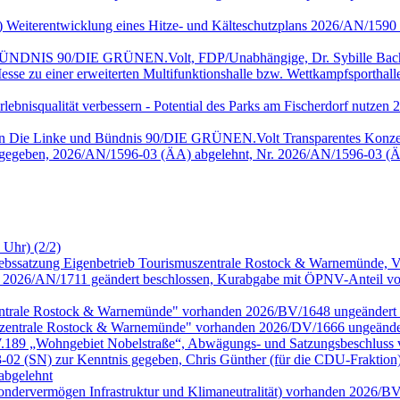
nke) Weiterentwicklung eines Hitze- und Kälteschutzplans 2026/AN/15
, BÜNDNIS 90/DIE GRÜNEN.Volt, FDP/Unabhängige, Dr. Sybille Bach
sse zu einer erweiterten Multifunktionshalle bzw. Wettkampfsportha
 Erlebnisqualität verbessern - Potential des Parks am Fischerdorf nu
onen Die Linke und Bündnis 90/DIE GRÜNEN.Volt Transparentes Konze
 gegeben, 2026/AN/1596-03 (ÄA) abgelehnt, Nr. 2026/AN/1596-03 (Ä
 Uhr) (2/2)
riebssatzung Eigenbetrieb Tourismuszentrale Rostock & Warnemünde,
026/AN/1711 geändert beschlossen, Kurabgabe mit ÖPNV-Anteil vor
zentrale Rostock & Warnemünde" vorhanden 2026/BV/1648 ungeändert 
szentrale Rostock & Warnemünde" vorhanden 2026/DV/1666 ungeänder
.W.189 „Wohngebiet Nobelstraße“, Abwägungs- und Satzungsbeschluss
 (SN) zur Kenntnis gegeben, Chris Günther (für die CDU-Fraktion
abgelehnt
Sondervermögen Infrastruktur und Klimaneutralität) vorhanden 2026/B