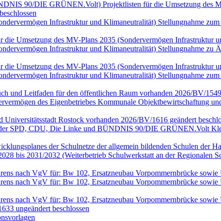
 BÜNDNIS 90/DIE GRÜNEN.Volt) Projektlisten für die Umsetzung des MV
beschlossen
(Sondervermögen Infrastruktur und Klimaneutralität) Stellungnahme
n für die Umsetzung des MV-Plans 2035 (Sondervermögen Infrastruktur
(Sondervermögen Infrastruktur und Klimaneutralität) Stellungnahme 
n für die Umsetzung des MV-Plans 2035 (Sondervermögen Infrastruktur
(Sondervermögen Infrastruktur und Klimaneutralität) Stellungnahme
ch und Leitfaden für den öffentlichen Raum vorhanden 2026/BV/1549
rvermögen des Eigenbetriebes Kommunale Objektbewirtschaftung und 
nd Universitätsstadt Rostock vorhanden 2026/BV/1616 geändert beschlo
en der SPD, CDU, Die Linke und BÜNDNIS 90/DIE GRÜNEN.Volt Klei
wicklungsplanes der Schulnetze der allgemein bildenden Schulen der Ha
028 bis 2031/2032 (Weiterbetrieb Schulwerkstatt an der Regionalen 
rfahrens nach VgV für: Bw 102, Ersatzneubau Vorpommernbrücke sowi
rfahrens nach VgV für: Bw 102, Ersatzneubau Vorpommernbrücke sowi
rfahrens nach VgV für: Bw 102, Ersatzneubau Vorpommernbrücke sowi
633 ungeändert beschlossen
onsvorlagen