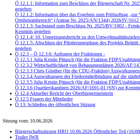
Ö 12.1.1: Information zum Beschluss der Bürgerschaft Nr. 20
gegeben
Ö 12.1.2: Information über das Ergebnis zum Prüfauftrag „zur V
Ortsbeiratsbereich“ (Antrag Nr. 2025/AN/1344) 2026/IV/1612
Ö 12.1.3: Sachstand zum Beschluss Nr. 2025/BV/1002 - Feink
Kenntnis gegeben
Ö 12.1.4: 10. Umsetzungsbericht zu den Umweltqualitätsziele
Ö 12.1.5: Abschluss der Pilotierungsphase des Projekts Beitri
gegeben
Ö 12.3 – Ö 12.3.6: Anfragen der Fraktionen -
Ö 12.3.1 Julia Kristin Pittasch (für die Fraktion FDP/Unabhä
Ö 12.3.2 Wirtschaftlichkeit von Bebauungsplänen 2026/AF/14
Ö 12.3.3 Chris Günther (für die CDU-Fraktion) Auswirkungen 
Ö 12.3.4 Auswirkungen der Fördermittelbindung auf die städ
Ö 12.3.5 Julia Kristin Pittasch (für die Fraktion FDP/Unabhä
Ö 12.3.6 Quartierskantinen 2026/AF/1691-01 (SN) zur Kenntn
Ö 12.4 Aktueller Bericht der Oberbürgermeisterin
Ö 12.5 Fragen der Mitglieder
Ö 13: Schließen der öffentlichen Sitzung
Sitzung vom: 10.06.2026
Bürgerschaftssitzung HRO 10.06.2026 Öffentlicher Teil (16:0
Trailer IWR