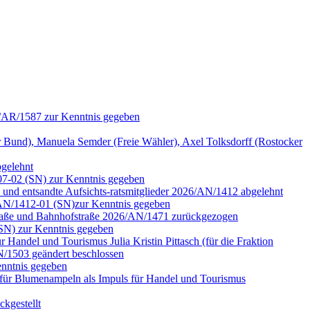
6/AR/1587 zur Kenntnis gegeben
nd), Manuela Semder (Freie Wähler), Axel Tolksdorff (Rostocker
bgelehnt
07-02 (SN) zur Kenntnis gegeben
n und entsandte Aufsichts-ratsmitglieder 2026/AN/1412 abgelehnt
6/AN/1412-01 (SN)zur Kenntnis gegeben
rstraße und Bahnhofstraße 2026/AN/1471 zurückgezogen
(SN) zur Kenntnis gegeben
Handel und Tourismus Julia Kristin Pittasch (für die Fraktion
/1503 geändert beschlossen
nntnis gegeben
für Blumenampeln als Impuls für Handel und Tourismus
kgestellt