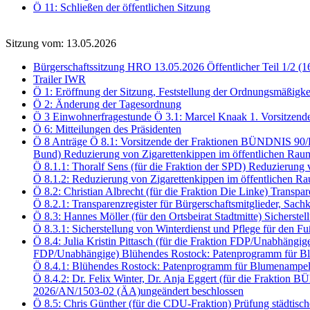
Ö 11: Schließen der öffentlichen Sitzung
Sitzung vom: 13.05.2026
Bürgerschaftssitzung HRO 13.05.2026 Öffentlicher Teil 1/2 (1
Trailer IWR
Ö 1: Eröffnung der Sitzung, Feststellung der Ordnungsmäßigke
Ö 2: Änderung der Tagesordnung
Ö 3 Einwohnerfragestunde Ö 3.1: Marcel Knaak 1. Vorsitzend
Ö 6: Mitteilungen des Präsidenten
Ö 8 Anträge Ö 8.1: Vorsitzende der Fraktionen BÜNDNIS 90
Bund) Reduzierung von Zigarettenkippen im öffentlichen Rau
Ö 8.1.1: Thoralf Sens (für die Fraktion der SPD) Reduzierun
Ö 8.1.2: Reduzierung von Zigarettenkippen im öffentlichen
Ö 8.2: Christian Albrecht (für die Fraktion Die Linke) Transp
Ö 8.2.1: Transparenzregister für Bürgerschaftsmitglieder, S
Ö 8.3: Hannes Möller (für den Ortsbeirat Stadtmitte) Sichers
Ö 8.3.1: Sicherstellung von Winterdienst und Pflege für den
Ö 8.4: Julia Kristin Pittasch (für die Fraktion FDP/Unabhängi
FDP/Unabhängige) Blühendes Rostock: Patenprogramm für Bl
Ö 8.4.1: Blühendes Rostock: Patenprogramm für Blumenampel
Ö 8.4.2: Dr. Felix Winter, Dr. Anja Eggert (für die Frakt
2026/AN/1503-02 (ÄA)ungeändert beschlossen
Ö 8.5: Chris Günther (für die CDU-Fraktion) Prüfung städtis