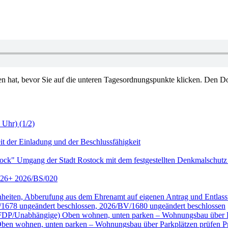
en hat, bevor Sie auf die unteren Tagesordnungspunkte klicken. Den Do
 Uhr) (1/2)
it der Einladung und der Beschlussfähigkeit
tock" Umgang der Stadt Rostock mit dem festgestellten Denkmalschutz
2026+ 2026/BS/020
genheiten, Abberufung aus dem Ehrenamt auf eigenen Antrag und Entl
/1678 ungeändert beschlossen, 2026/BV/1680 ungeändert beschlossen
ktion FDP/Unabhängige) Oben wohnen, unten parken – Wohnungsbau übe
wohnen, unten parken – Wohnungsbau über Parkplätzen prüfen Prüf