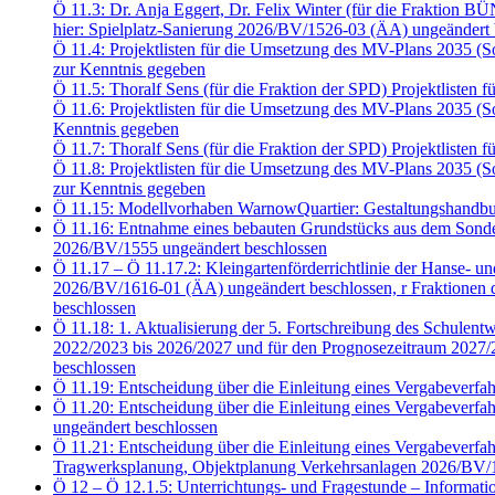
Ö 11.3: Dr. Anja Eggert, Dr. Felix Winter (für die Fraktion
hier: Spielplatz-Sanierung 2026/BV/1526-03 (ÄA) ungeändert 
Ö 11.4: Projektlisten für die Umsetzung des MV-Plans 2035 
zur Kenntnis gegeben
Ö 11.5: Thoralf Sens (für die Fraktion der SPD) Projektliste
Ö 11.6: Projektlisten für die Umsetzung des MV-Plans 2035 
Kenntnis gegeben
Ö 11.7: Thoralf Sens (für die Fraktion der SPD) Projektliste
Ö 11.8: Projektlisten für die Umsetzung des MV-Plans 2035 
zur Kenntnis gegeben
Ö 11.15: Modellvorhaben WarnowQuartier: Gestaltungshandbu
Ö 11.16: Entnahme eines bebauten Grundstücks aus dem Sonde
2026/BV/1555 ungeändert beschlossen
Ö 11.17 – Ö 11.17.2: Kleingartenförderrichtlinie der Hanse- u
2026/BV/1616-01 (ÄA) ungeändert beschlossen, r Fraktion
beschlossen
Ö 11.18: 1. Aktualisierung der 5. Fortschreibung des Schulent
2022/2023 bis 2026/2027 und für den Prognosezeitraum 2027/2
beschlossen
Ö 11.19: Entscheidung über die Einleitung eines Vergabeve
Ö 11.20: Entscheidung über die Einleitung eines Vergabeve
ungeändert beschlossen
Ö 11.21: Entscheidung über die Einleitung eines Vergabeve
Tragwerksplanung, Objektplanung Verkehrsanlagen 2026/BV/1
Ö 12 – Ö 12.1.5: Unterrichtungs- und Fragestunde – Informati