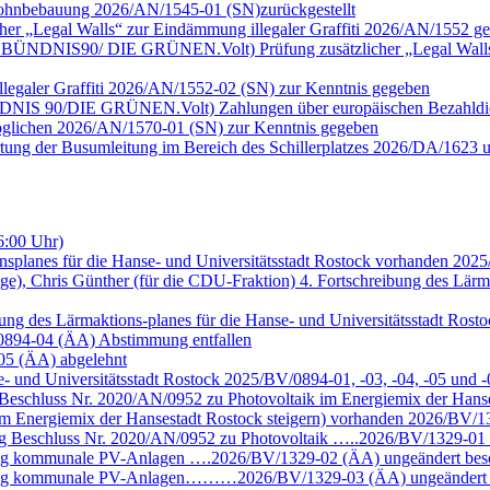
e Wohnbebauung 2026/AN/1545-01 (SN)zurückgestellt
cher „Legal Walls“ zur Eindämmung illegaler Graffiti 2026/AN/1552 ge
ktion BÜNDNIS90/ DIE GRÜNEN.Volt) Prüfung zusätzlicher „Legal Wall
llegaler Graffiti 2026/AN/1552-02 (SN) zur Kenntnis gegeben
n BÜNDNIS 90/DIE GRÜNEN.Volt) Zahlungen über europäischen Bezahld
möglichen 2026/AN/1570-01 (SN) zur Kenntnis gegeben
rtung der Busumleitung im Bereich des Schillerplatzes 2026/DA/1623 
6:00 Uhr)
nsplanes für die Hanse- und Universitätsstadt Rostock vorhanden 202
ige), Chris Günther (für die CDU-Fraktion) 4. Fortschreibung des Lärm
eibung des Lärmaktions-planes für die Hanse- und Universitätsstadt R
/0894-04 (ÄA) Abstimmung entfallen
-05 (ÄA) abgelehnt
se- und Universitätsstadt Rostock 2025/BV/0894-01, -03, -04, -05 un
eschluss Nr. 2020/AN/0952 zu Photovoltaik im Energiemix der Hans
m Energiemix der Hansestadt Rostock steigern) vorhanden 2026/BV/13
g Beschluss Nr. 2020/AN/0952 zu Photovoltaik …..2026/BV/1329-01 
ung kommunale PV-Anlagen ….2026/BV/1329-02 (ÄA) ungeändert bes
chung kommunale PV-Anlagen………2026/BV/1329-03 (ÄA) ungeändert 