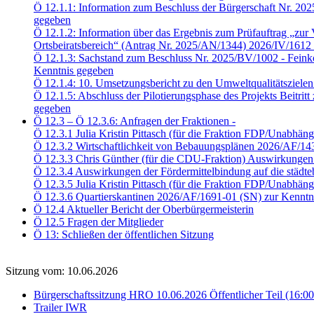
Ö 12.1.1: Information zum Beschluss der Bürgerschaft Nr. 20
gegeben
Ö 12.1.2: Information über das Ergebnis zum Prüfauftrag „zur V
Ortsbeiratsbereich“ (Antrag Nr. 2025/AN/1344) 2026/IV/1612
Ö 12.1.3: Sachstand zum Beschluss Nr. 2025/BV/1002 - Feink
Kenntnis gegeben
Ö 12.1.4: 10. Umsetzungsbericht zu den Umweltqualitätsziele
Ö 12.1.5: Abschluss der Pilotierungsphase des Projekts Beitri
gegeben
Ö 12.3 – Ö 12.3.6: Anfragen der Fraktionen -
Ö 12.3.1 Julia Kristin Pittasch (für die Fraktion FDP/Unabhä
Ö 12.3.2 Wirtschaftlichkeit von Bebauungsplänen 2026/AF/14
Ö 12.3.3 Chris Günther (für die CDU-Fraktion) Auswirkungen 
Ö 12.3.4 Auswirkungen der Fördermittelbindung auf die städ
Ö 12.3.5 Julia Kristin Pittasch (für die Fraktion FDP/Unabhä
Ö 12.3.6 Quartierskantinen 2026/AF/1691-01 (SN) zur Kenntn
Ö 12.4 Aktueller Bericht der Oberbürgermeisterin
Ö 12.5 Fragen der Mitglieder
Ö 13: Schließen der öffentlichen Sitzung
Sitzung vom: 10.06.2026
Bürgerschaftssitzung HRO 10.06.2026 Öffentlicher Teil (16:0
Trailer IWR