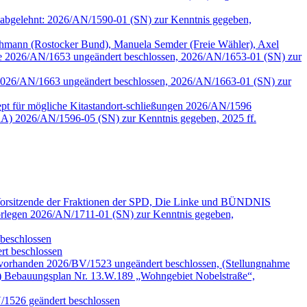
90 abgelehnt: 2026/AN/1590-01 (SN) zur Kenntnis gegeben,
mann (Rostocker Bund), Manuela Semder (Freie Wähler), Axel
lle 2026/AN/1653 ungeändert beschlossen, 2026/AN/1653-01 (SN) zur
tzen 2026/AN/1663 ungeändert beschlossen, 2026/AN/1663-01 (SN) zur
pt für mögliche Kitastandort-schließungen 2026/AN/1596
A) 2026/AN/1596-05 (SN) zur Kenntnis gegeben, 2025 ff.
 Vorsitzende der Fraktionen der SPD, Die Linke und BÜNDNIS
legen 2026/AN/1711-01 (SN) zur Kenntnis gegeben,
beschlossen
t beschlossen
 vorhanden 2026/BV/1523 ungeändert beschlossen, (Stellungnahme
) Bebauungsplan Nr. 13.W.189 „Wohngebiet Nobelstraße“,
V/1526 geändert beschlossen