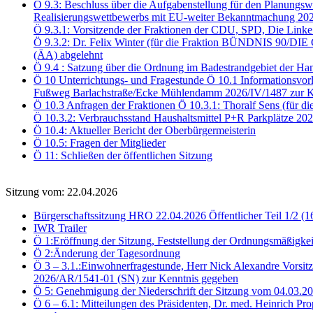
Ö 9.3: Beschluss über die Aufgabenstellung für den Planungsw
Realisierungswettbewerbs mit EU-weiter Bekanntmachung 202
Ö 9.3.1: Vorsitzende der Fraktionen der CDU, SPD, Die Link
Ö 9.3.2: Dr. Felix Winter (für die Fraktion BÜNDNIS 90/DI
(ÄA) abgelehnt
Ö 9.4 : Satzung über die Ordnung im Badestrandgebiet der Ha
Ö 10 Unterrichtungs- und Fragestunde Ö 10.1 Informationsvor
Fußweg Barlachstraße/Ecke Mühlendamm 2026/IV/1487 zur K
Ö 10.3 Anfragen der Fraktionen Ö 10.3.1: Thoralf Sens (für d
Ö 10.3.2: Verbrauchsstand Haushaltsmittel P+R Parkplätze 2
Ö 10.4: Aktueller Bericht der Oberbürgermeisterin
Ö 10.5: Fragen der Mitglieder
Ö 11: Schließen der öffentlichen Sitzung
Sitzung vom: 22.04.2026
Bürgerschaftssitzung HRO 22.04.2026 Öffentlicher Teil 1/2 (1
IWR Trailer
Ö 1:Eröffnung der Sitzung, Feststellung der Ordnungsmäßigkei
Ö 2:Änderung der Tagesordnung
Ö 3 – 3.1.:Einwohnerfragestunde, Herr Nick Alexandre Vorsitz
2026/AR/1541-01 (SN) zur Kenntnis gegeben
Ö 5: Genehmigung der Niederschrift der Sitzung vom 04.03.
Ö 6 – 6.1: Mitteilungen des Präsidenten, Dr. med. Heinrich Pr