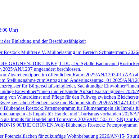
6:00 Uhr)
it der Einladung und der Beschlussfähigkeit
er Rostock Müllfrei e.V. Müllbelastung im Bereich Schnatermann 202
/DIE GRÜNEN, DIE LINKE, CDU, Dr. Sybille Bachmann (Rostocker Bu
m 2025/AN/1207 ungeändert beschlossen,
g von Zigarettenkippen im öffentlichen Raum 2025/AN/1207-01 (ÄA) a
 Raum Stellungnahme zum Antrag und Änderungsantrag -01 2025/AN/12
arenzregister für Bürgerschaftsmitglieder, Sachkundige Einwohner*inne
achkundige Einwohner*innen und entsandte Aufsichtsratsmitglieder 202
tellung von Winterdienst und Pflege für den Fußweg zwischen Bleiche
 Fußweg zwischen Bleicherstraße und Bahnhofstraße 2026/AN/1471-01 
ge) Blühendes Rostock: Patenprogramm für Blumenampeln als Impuls für 
umenampeln als Impuls für Handel und Tourismus vorhanden 2026/AN
n als Impuls für Handel und Tourismus 2026/AN/1503-01 (SN) zur Ke
ion BÜNDNIS 90/DIE GRÜNEN.Volt) Blühendes Rostock: Patenprogramm 
cher Potenzialflächen für zukünftige Wohnbebauung 2026/AN/1545 zurüc