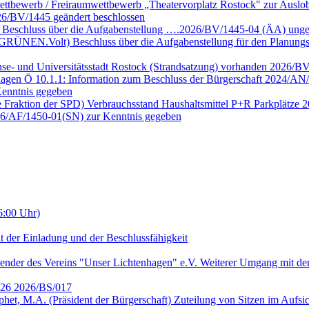
ettbewerb / Freiraumwettbewerb „Theatervorplatz Rostock" zur Auslob
6/BV/1445 geändert beschlossen
e Beschluss über die Aufgabenstellung ….2026/BV/1445-04 (ÄA) unge
E GRÜNEN.Volt) Beschluss über die Aufgabenstellung für den Planun
nse- und Universitätsstadt Rostock (Strandsatzung) vorhanden 2026/B
lagen Ö 10.1.1: Information zum Beschluss der Bürgerschaft 2024/AN/
enntnis gegeben
ie Fraktion der SPD) Verbrauchsstand Haushaltsmittel P+R Parkplätze
026/AF/1450-01(SN) zur Kenntnis gegeben
6:00 Uhr)
t der Einladung und der Beschlussfähigkeit
ender des Vereins "Unser Lichtenhagen" e.V. Weiterer Umgang mit der
2026 2026/BS/017
ophet, M.A. (Präsident der Bürgerschaft) Zuteilung von Sitzen im Auf