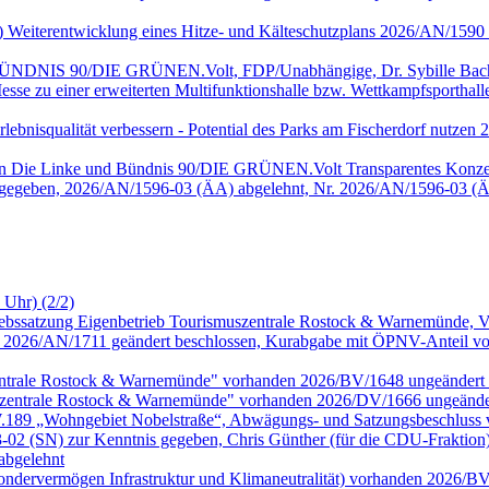
nke) Weiterentwicklung eines Hitze- und Kälteschutzplans 2026/AN/15
, BÜNDNIS 90/DIE GRÜNEN.Volt, FDP/Unabhängige, Dr. Sybille Bach
sse zu einer erweiterten Multifunktionshalle bzw. Wettkampfsportha
 Erlebnisqualität verbessern - Potential des Parks am Fischerdorf nu
onen Die Linke und Bündnis 90/DIE GRÜNEN.Volt Transparentes Konze
 gegeben, 2026/AN/1596-03 (ÄA) abgelehnt, Nr. 2026/AN/1596-03 (Ä
 Uhr) (2/2)
riebssatzung Eigenbetrieb Tourismuszentrale Rostock & Warnemünde,
026/AN/1711 geändert beschlossen, Kurabgabe mit ÖPNV-Anteil vor
zentrale Rostock & Warnemünde" vorhanden 2026/BV/1648 ungeändert 
szentrale Rostock & Warnemünde" vorhanden 2026/DV/1666 ungeänder
.W.189 „Wohngebiet Nobelstraße“, Abwägungs- und Satzungsbeschluss
 (SN) zur Kenntnis gegeben, Chris Günther (für die CDU-Fraktion
abgelehnt
Sondervermögen Infrastruktur und Klimaneutralität) vorhanden 2026/B