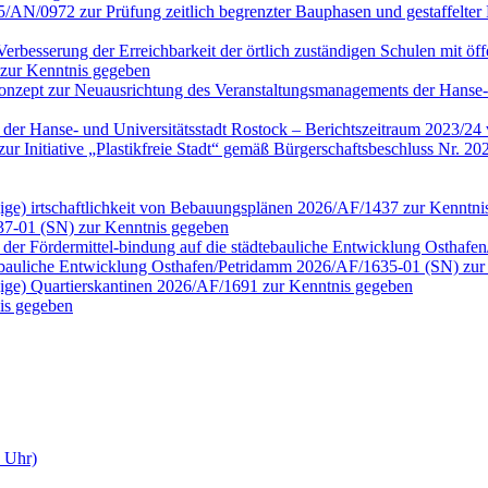
25/AN/0972 zur Prüfung zeitlich begrenzter Bauphasen und gestaffel
erbesserung der Erreichbarkeit der örtlich zuständigen Schulen mit öf
 zur Kenntnis gegeben
onzept zur Neuausrichtung des Veranstaltungsmanagements der Hanse-
n der Hanse- und Universitätsstadt Rostock – Berichtszeitraum 2023/2
tt zur Initiative „Plastikfreie Stadt“ gemäß Bürgerschaftsbeschluss N
ngige) irtschaftlichkeit von Bebauungsplänen 2026/AF/1437 zur Kenntn
37-01 (SN) zur Kenntnis gegeben
der Fördermittel-bindung auf die städtebauliche Entwicklung Osthaf
tebauliche Entwicklung Osthafen/Petridamm 2026/AF/1635-01 (SN) zur
ngige) Quartierskantinen 2026/AF/1691 zur Kenntnis gegeben
is gegeben
0 Uhr)