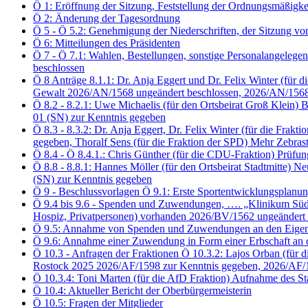
Ö 1: Eröffnung der Sitzung, Feststellung der Ordnungsmäßigke
Ö 2: Änderung der Tagesordnung
Ö 5 - Ö 5.2: Genehmigung der Niederschriften, der Sitzung 
Ö 6: Mitteilungen des Präsidenten
Ö 7 - Ö 7.1: Wahlen, Bestellungen, sonstige Personalangelegen
beschlossen
Ö 8 Anträge 8.1.1: Dr. Anja Eggert und Dr. Felix Winter (f
Gewalt 2026/AN/1568 ungeändert beschlossen, 2026/AN/1568
Ö 8.2 - 8.2.1: Uwe Michaelis (für den Ortsbeirat Groß Klei
01 (SN) zur Kenntnis gegeben
Ö 8.3 - 8.3.2: Dr. Anja Eggert, Dr. Felix Winter (für die 
gegeben, Thoralf Sens (für die Fraktion der SPD) Mehr Zebra
Ö 8.4 - Ö 8.4.1.: Chris Günther (für die CDU-Fraktion) Prü
Ö 8.8 - 8.8.1: Hannes Möller (für den Ortsbeirat Stadtmitte
(SN) zur Kenntnis gegeben
Ö 9 - Beschlussvorlagen Ö 9.1: Erste Sportentwicklungsplanu
Ö 9.4 bis 9.6 - Spenden und Zuwendungen, …. „Klinikum Südsta
Hospiz, Privatpersonen) vorhanden 2026/BV/1562 ungeändert 
Ö 9.5: Annahme von Spenden und Zuwendungen an den Eigenbet
Ö 9.6: Annahme einer Zuwendung in Form einer Erbschaft an 
Ö 10.3 - Anfragen der Fraktionen Ö 10.3.2: Lajos Orban (für d
Rostock 2025 2026/AF/1598 zur Kenntnis gegeben, 2026/AF/
Ö 10.3.4: Toni Marten (für die AfD Fraktion) Aufnahme des S
Ö 10.4: Aktueller Bericht der Oberbürgermeisterin
Ö 10.5: Fragen der Mitglieder