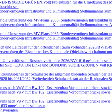
 BÜNDNIS 90/DIE GRÜNEN.Volt) Projektlisten für die Umsetzung des MV
beschlossen
(Sondervermögen Infrastruktur und Klimaneutralität) Stellungnahme
n für die Umsetzung des MV-Plans 2035 (Sondervermögen Infrastruktur
(Sondervermögen Infrastruktur und Klimaneutralität) Stellungnahme 
n für die Umsetzung des MV-Plans 2035 (Sondervermögen Infrastruktur
(Sondervermögen Infrastruktur und Klimaneutralität) Stellungnahme
ch und Leitfaden für den öffentlichen Raum vorhanden 2026/BV/1549
rvermögen des Eigenbetriebes Kommunale Objektbewirtschaftung und 
nd Universitätsstadt Rostock vorhanden 2026/BV/1616 geändert beschlo
en der SPD, CDU, Die Linke und BÜNDNIS 90/DIE GRÜNEN.Volt Klei
wicklungsplanes der Schulnetze der allgemein bildenden Schulen der Ha
028 bis 2031/2032 (Weiterbetrieb Schulwerkstatt an der Regionalen 
rfahrens nach VgV für: Bw 102, Ersatzneubau Vorpommernbrücke sowi
rfahrens nach VgV für: Bw 102, Ersatzneubau Vorpommernbrücke sowi
rfahrens nach VgV für: Bw 102, Ersatzneubau Vorpommernbrücke sowi
633 ungeändert beschlossen
onsvorlagen