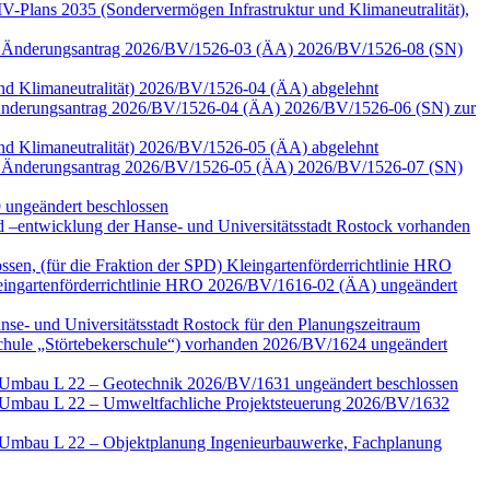
-Plans 2035 (Sondervermögen Infrastruktur und Klimaneutralität),
 zum Änderungsantrag 2026/BV/1526-03 (ÄA) 2026/BV/1526-08 (SN)
 und Klimaneutralität) 2026/BV/1526-04 (ÄA) abgelehnt
zu Änderungsantrag 2026/BV/1526-04 (ÄA) 2026/BV/1526-06 (SN) zur
 und Klimaneutralität) 2026/BV/1526-05 (ÄA) abgelehnt
 zum Änderungsantrag 2026/BV/1526-05 (ÄA) 2026/BV/1526-07 (SN)
 ungeändert beschlossen
–entwicklung der Hanse- und Universitätsstadt Rostock vorhanden
ssen, (für die Fraktion der SPD) Kleingartenförderrichtlinie HRO
ngartenförderrichtlinie HRO 2026/BV/1616-02 (ÄA) ungeändert
nse- und Universitätsstadt Rostock für den Planungszeitraum
Schule „Störtebekerschule“) vorhanden 2026/BV/1624 ungeändert
e Umbau L 22 – Geotechnik 2026/BV/1631 ungeändert beschlossen
e Umbau L 22 – Umweltfachliche Projektsteuerung 2026/BV/1632
e Umbau L 22 – Objektplanung Ingenieurbauwerke, Fachplanung