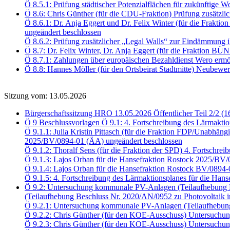
Ö 8.5.1: Prüfung städtischer Potenzialflächen für zukünftig
Ö 8.6: Chris Günther (für die CDU-Fraktion) Prüfung zusätzli
Ö 8.6.1: Dr. Anja Eggert und Dr. Felix Winter (für die Fra
ungeändert beschlossen
Ö 8.6.2: Prüfung zusätzlicher „Legal Walls“ zur Eindämmung i
Ö 8.7: Dr. Felix Winter, Dr. Anja Eggert (für die Fraktio
Ö 8.7.1: Zahlungen über europäischen Bezahldienst Wero er
Ö 8.8: Hannes Möller (für den Ortsbeirat Stadtmitte) Neubewe
Sitzung vom: 13.05.2026
Bürgerschaftssitzung HRO 13.05.2026 Öffentlicher Teil 2/2 (1
Ö 9 Beschlussvorlagen Ö 9.1: 4. Fortschreibung des Lärmaktio
Ö 9.1.1: Julia Kristin Pittasch (für die Fraktion FDP/Unabhäng
2025/BV/0894-01 (ÄA) ungeändert beschlossen
Ö 9.1.2: Thoralf Sens (für die Fraktion der SPD) 4. Fortschr
Ö 9.1.3: Lajos Orban für die Hansefraktion Rostock 2025/BV
Ö 9.1.4: Lajos Orban für die Hansefraktion Rostock BV/0894
Ö 9.1.5: 4. Fortschreibung des Lärmaktionsplanes für die Han
Ö 9.2: Untersuchung kommunale PV-Anlagen (Teilaufhebung B
(Teilaufhebung Beschluss Nr. 2020/AN/0952 zu Photovoltaik i
Ö 9.2.1: Untersuchung kommunale PV-Anlagen (Teilaufhebun
Ö 9.2.2: Chris Günther (für den KOE-Ausschuss) Untersuch
Ö 9.2.3: Chris Günther (für den KOE-Ausschuss) Untersu