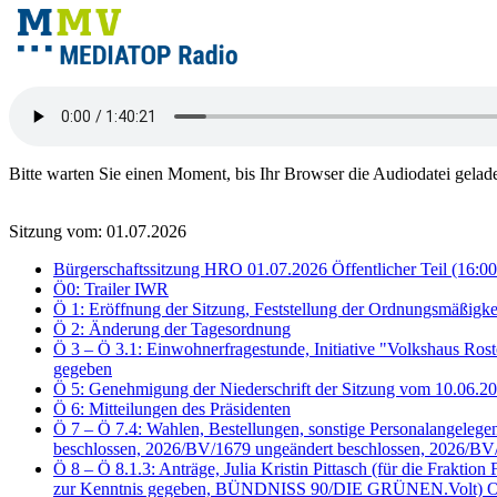
Bitte warten Sie einen Moment, bis Ihr Browser die Audiodatei gelad
Sitzung vom: 01.07.2026
Bürgerschaftssitzung HRO 01.07.2026 Öffentlicher Teil (16:00
Ö0: Trailer IWR
Ö 1: Eröffnung der Sitzung, Feststellung der Ordnungsmäßigke
Ö 2: Änderung der Tagesordnung
Ö 3 – Ö 3.1: Einwohnerfragestunde, Initiative "Volkshaus Ros
gegeben
Ö 5: Genehmigung der Niederschrift der Sitzung vom 10.06.
Ö 6: Mitteilungen des Präsidenten
Ö 7 – Ö 7.4: Wahlen, Bestellungen, sonstige Personalangele
beschlossen, 2026/BV/1679 ungeändert beschlossen, 2026/BV
Ö 8 – Ö 8.1.3: Anträge, Julia Kristin Pittasch (für die Fra
zur Kenntnis gegeben, BÜNDNISS 90/DIE GRÜNEN.Volt) Oben 