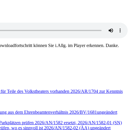
wnloadfortschritt können Sie i.Allg. im Player erkennen. Danke.
 für Teile des Volkstheaters vorhanden 2026/AR/1704 zur Kenntnis
assung aus dem Ehrenbeamtenverhältnis 2026/BV/1681ungeändert
r Parkplätzen prüfen 2026/AN/1582 ersetzt, 2026/AN/1582-01 (SN)
en, wo es sinnvoll ist 2026/AN/1582-02 (ÄA) ungeändert