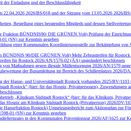
it der Einladung und der Beschlussfähigkeit
vom 22.04.2026 2026/BS/018 und der Sitzung vom 13.05.2026 2026/BS
heiten, Bestellung eines beratenden Mitglieds und dessen Stellvertre
ür die Fraktion BÜNDNIS90/ DIE GRÜNEN.Volt) Prüfung der Einrichtu
-01 (SN) zur Kenntnis gegeben
n) Bildung einer Kommunalen Koordinierungsstelle zur Bekämpfung vo
Fraktion BÜNDNIS 90/DIE GRÜNEN.Volt) Mehr Zebrastreifen für Rostoc
streifen für Rostock 2026/AN/1576-02 (ÄA) ungeändert beschlossen
fung von Maßnahmen gegen illegale Müllentsorgung 2026/AN/1579 ung
) Neubewertung der Busumleitung im Bereich des Schillerplatzes 2026
ng der Hanse- und Universitätsstadt Rostock vorhanden 2025/BV/1103 
dt Rostock“ (hier: für das Hospiz, Privatpersonen), Zuwendungen an 
beschlossen
rieb „Klinikum Südstadt Rostock“ (hier: für das Klinikum, Privatp
das Hospiz am Klinikum Südstadt Rostock (Privatperson) 2026/DV/16
ie Hansefraktion Rostock) Umsetzungsbericht zum Aktionsplan zur Förd
1598-01 (SN) zur Kenntnis gegeben
tadtelternrates in den Kommunalen Präventionsrat 2026/AF/1625 zur 