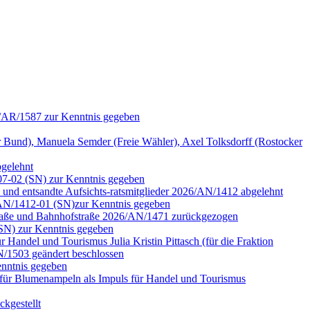
6/AR/1587 zur Kenntnis gegeben
nd), Manuela Semder (Freie Wähler), Axel Tolksdorff (Rostocker
bgelehnt
07-02 (SN) zur Kenntnis gegeben
n und entsandte Aufsichts-ratsmitglieder 2026/AN/1412 abgelehnt
6/AN/1412-01 (SN)zur Kenntnis gegeben
rstraße und Bahnhofstraße 2026/AN/1471 zurückgezogen
(SN) zur Kenntnis gegeben
Handel und Tourismus Julia Kristin Pittasch (für die Fraktion
/1503 geändert beschlossen
nntnis gegeben
für Blumenampeln als Impuls für Handel und Tourismus
kgestellt